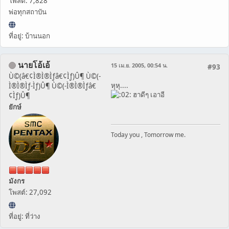
โพสต์: 7,828
พ่อทุกสถาบัน
ที่อยู่: บ้านนอก
นายโอ้เอ้
15 เม.ย. 2005, 00:54 น.
#93
Ù©(â€¢Ì®Ì®Ìƒâ€¢Ìƒ)Û¶ Ù©(-
หุหุ....
Ì®Ì®Ìƒ-Ìƒ)Û¶ Ù©(-Ì®Ì®Ìƒâ€
ฮาดีๆ เอาอี
¢Ìƒ)Û¶
ยักษ์
Today you , Tomorrow me.
มังกร
โพสต์: 27,092
ที่อยู่: ที่ว่าง