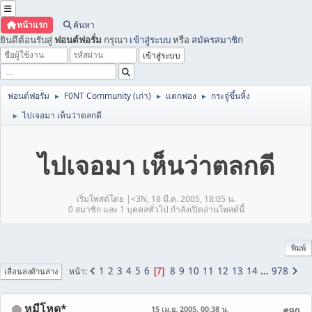
หน้าแรก
ค้นหา
ยินดีต้อนรับสู่
ฟอนต์ฟอรั่ม
กรุณา
เข้าสู่ระบบ
หรือ
สมัครสมาชิก
ฟอนต์ฟอรั่ม
F0NT Community (เก่า)
แตกฟอง
กระจู๋ขึ้นหิ้ง
►
►
►
ไปเจอมา เห็นว่าตลกดี
►
ไปเจอมา เห็นว่าตลกดี
เริ่มโพสต์โดย |<3N, 18 มี.ค. 2005, 18:05 น.
0 สมาชิก และ 1 บุคคลทั่วไป กำลังเปิดอ่านโพสต์นี้
พิมพ์
1
2
3
4
5
6
8
9
10
11
12
13
14
...
978
หน้า
7
เลื่อนลงด้านล่าง
หมีโหด*
15 เม.ย. 2005, 00:38 น.
#90