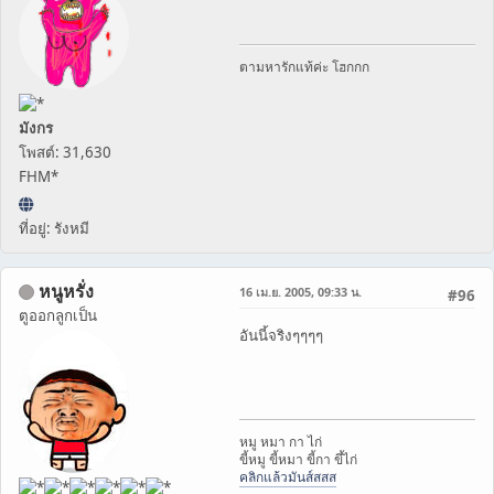
ตามหารักแท้ค่ะ โฮกกก
มังกร
โพสต์: 31,630
FHM*
ที่อยู่: รังหมี
หนูหรั่ง
16 เม.ย. 2005, 09:33 น.
#96
ตูออกลูกเป็น
อันนี้จริงๆๆๆๆ
หมู หมา กา ไก่
ขี้หมู ขี้หมา ขี้กา ขึ้ไก่
คลิกแล้วมันส์สสส