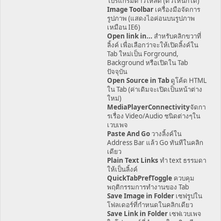
โปรแกรมดาวโหลด (ตัวไหนก็ได้)
Image Toolbar
เครื่องมือจัดการ
รูปภาพ (แสดงไอค่อนบนรูปภาพ
เหมือน IE6)
Open link in...
สำหรับคลิกขวาที่
ลิ้งค์ เพื่อเลือกว่าจะให้เปิดลิ้งค์ใน
Tab ใหม่เป็น Forground,
Background หรือเปิดใน Tab
ปัจจุบัน
Open Source in Tab
ดูโค้ด HTML
ใน Tab (ค่าเดิมจะเปิดเป็นหน้าต่าง
ใหม่)
MediaPlayerConnectivity
จัดกา
รเรื่อง Video/Audio ชนิดต่างๆใน
เวบเพจ
Paste And Go
วางลิ้งค์ใน
Address Bar แล้ว Go ทันทีในคลิก
เดียว
Plain Text Links
ทำ text ธรรมดา
ให้เป็นลิ้งค์
QuickTabPrefToggle
ควบคุม
พฤติกรรมการทำงานของ Tab
Save Image in Folder
เซฟรูปใน
โฟลเดอร์ที่กำหนดในคลิกเดียว
Save Link in Folder
เซฟเวบเพจ