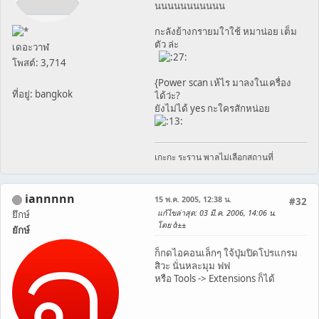
นนนนนนนนนนน
กะลังย้างกรายมใาใช้ หมาน่อย เต็ม
ตัว ล่ะ
เดอะวาฬ
โพสต์: 3,714
{Power scan เห้ไร มาลงในเครื่อง
ที่อยู่: bangkok
ได้ว่ะ?
ยังไม่ได้ yes กะใครสักหน่อย
เกะกะ ระราน พาลไม่เลือกสถานที่
iannnnn
15 พ.ค. 2005, 12:38 น.
#32
แก้ไขล่าสุด
: 03 มี.ค. 2006, 14:06 น.
ยึกษ์
โดย å±±
ยักษ์
ก็กดไอคอนเล็กๆ ใจ้ปุ่มปิดโปรแกรม
สิวะ นั่นหละมุม ฟฟ
หรือ Tools -> Extensions ก็ได้