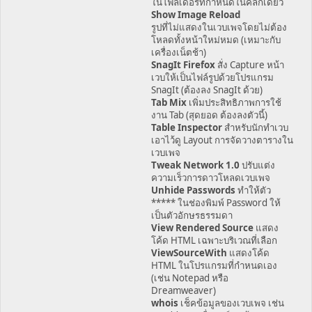
ในโฟลเดอร์ที่กำหนดในคลิกเดียว
Show Image Reload
รูปที่ไม่แสดงในเวบเพจโดยไม่ต้อง
โหลดทั้งหน้าใหม่หมด (เหมาะกับ
เครื่องเน็ตช้า)
SnagIt Firefox
สั่ง Capture หน้า
เวบให้เป็นไฟล์รูปด้วยโปรแกรม
SnagIt (ต้องลง SnagIt ด้วย)
Tab Mix
เพิ่มประสิทธิภาพการใช้
งาน Tab (สุดยอด ต้องลงตัวนี้)
Table Inspector
สำหรับนักทำเวบ
เอาไว้ดู Layout การจัดวางตารางใน
เวบเพจ
Tweak Network 1.0
ปรับแต่ง
ความเร็วการดาวโหลดเวบเพจ
Unhide Passwords
ทำให้ตัว
***** ในช่องพิมพ์ Password ให้
เป็นตัวอักษรธรรมดา
View Rendered Source
แสดง
โค้ด HTML เฉพาะบริเวณที่เลือก
ViewSourceWith
แสดงโค้ด
HTML ในโปรแกรมที่กำหนดเอง
(เช่น Notepad หรือ
Dreamweaver)
whois
เช็คข้อมูลของเวบเพจ เช่น