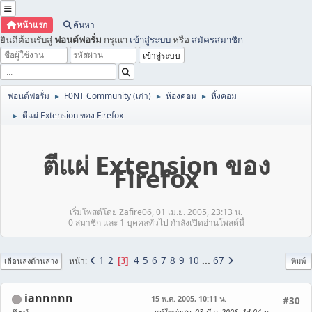
หน้าแรก
ค้นหา
ยินดีต้อนรับสู่
ฟอนต์ฟอรั่ม
กรุณา
เข้าสู่ระบบ
หรือ
สมัครสมาชิก
ฟอนต์ฟอรั่ม
F0NT Community (เก่า)
ห้องคอม
หิ้งคอม
►
►
►
ตีแผ่ Extension ของ Firefox
►
ตีแผ่ Extension ของ
Firefox
เริ่มโพสต์โดย Zafire06, 01 เม.ย. 2005, 23:13 น.
0 สมาชิก และ 1 บุคคลทั่วไป กำลังเปิดอ่านโพสต์นี้
1
2
4
5
6
7
8
9
10
...
67
หน้า
3
เลื่อนลงด้านล่าง
พิมพ์
iannnnn
15 พ.ค. 2005, 10:11 น.
#30
แก้ไขล่าสุด
: 03 มี.ค. 2006, 14:04 น.