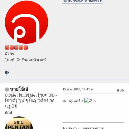
http://www.ormaxx.ch
มังกร
โพสต์: ฉันรักคอมพิวเตอร์!!
นายโอ้เอ้
15 พ.ค. 2005, 14:41 น.
#36
Ù©(â€¢Ì®Ì®Ìƒâ€¢Ìƒ)Û¶ Ù©(-
ขอบคุณครับ
Ì®Ì®Ìƒ-Ìƒ)Û¶ Ù©(-Ì®Ì®Ìƒâ€
¢Ìƒ)Û¶
ยักษ์
Today you , Tomorrow me.