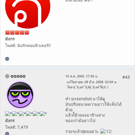
มังกร
โพสต์: ฉันรักคอมพิวเตอร์!!
ooooo
15 พ.ค. 2005, 17:39 น.
#43
แก้ไขล่าสุด
: 28 มี.ค. 2008, 02:04 น.
โดย à¸ˆà¸±à¹ˆà¸§à¸ˆà¸±à¹Šà¸§ :)
ทำ screenshot มาให้ดู
มันปรับขนาดความยาวให้แท็บได้
ด้วย
แล้วก็็ย้ายลงมาข้างล่าง
มังกร
ของเก่่ามันยาวไป
โพสต์: 7,479
รวมๆแล้วสุดยอดว่ะ