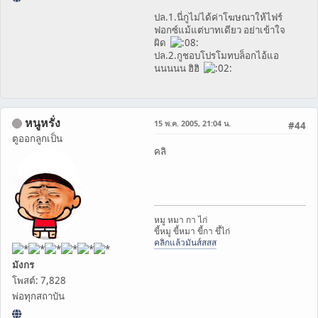
ปล.1.นี่กูไม่ได้ค่าโฆษณาให้ไฟร์
ฟอกซ์แม้แต่บาทเดียว อย่าเข้าใจ
ผิด
ปล.2.กูชอบโปรโมทบล็อกไอ้แอ
นนนนน ฮิฮิ
หนูหรั่ง
15 พ.ค. 2005, 21:04 น.
#44
ตูออกลูกเป็น
คลิ
หมู หมา กา ไก่
ขี้หมู ขี้หมา ขี้กา ขึ้ไก่
คลิกแล้วมันส์สสส
มังกร
โพสต์: 7,828
พ่อทุกสถาบัน