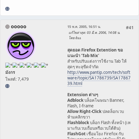
ooooo
15 พ.ค. 2005, 16:51 น.
#41
แก้ไขล่าสุด
: 03 มี.ค. 2006, 14:08 น.
โดย å±±
สุดยอด Firefox Extention ขอ
แนะนำ 'Tab Mix'
สำหรับปรับแต่งการใช้งาน Tab ให้
สุดๆ ทะลุขีดจำกัด
มังกร
http://www.pantip.com/tech/soft
ware/topic/SA1786739/SA17867
โพสต์: 7,479
39.html
Extension ต่างๆ
Adblock
บล็อคโฆษณา Banner,
Flash, I-frame
Allow Right-Click
ปลดล็อกเวบ
ห้ามคลิกขวา
Flashblock
บล็อก Flash ทั้งหน้า (เห
มาะกับเวบเถื่อนหรือเวบใต้ดิน)
FlashGot
เชื่อมโยง Firefox กับ