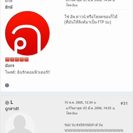
ยึกษ์
โดย å±±
ยักษ์
ใช่ อัพ ดาวน์ หรือโหลดของก็ได้
(ที่มันให้ลิงค์มาเป็น FTP น่ะ)
มังกร
โพสต์: ฉันรักคอมพิวเตอร์!!
L
15 พ.ค. 2005, 12:34 น.
#31
แก้ไขล่าสุด
: 03 มี.ค. 2006, 14:05 น.
ถูกสาป!!
โดย å±±
ขอเวบ extension ด่วน
นนนนนนนนนนนนนนนนนนนนนน