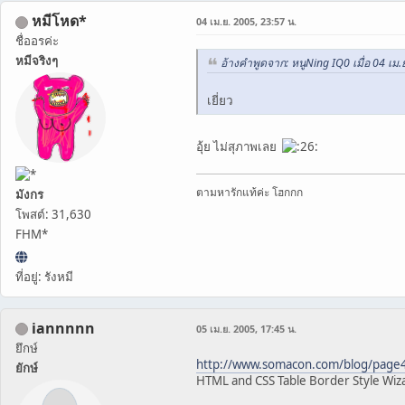
หมีโหด*
04 เม.ย. 2005, 23:57 น.
ชื่ออรค่ะ
หมีจริงๆ
อ้างคำพูดจาก: หนูNing IQ0 เมื่อ 04 เม.
เยี่ยว
อุ้ย ไม่สุภาพเลย
ตามหารักแท้ค่ะ โฮกกก
มังกร
โพสต์: 31,630
FHM*
ที่อยู่: รังหมี
iannnnn
05 เม.ย. 2005, 17:45 น.
ยึกษ์
http://www.somacon.com/blog/page
ยักษ์
HTML and CSS Table Border Style Wiz