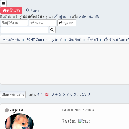
หน้าแรก
ค้นหา
ยินดีต้อนรับสู่
ฟอนต์ฟอรั่ม
กรุณา
เข้าสู่ระบบ
หรือ
สมัครสมาชิก
ฟอนต์ฟอรั่ม
F0NT Community (เก่า)
ห้องศิลป์
หิ้งศิลป์
เว็บดีไซน์ โดด เด
►
►
►
►
1
3
4
5
6
7
8
9
...
59
หน้า
2
เลื่อนลงด้านล่าง
agara
04 เม.ย. 2005, 19:18 น.
ใช่ เยี่ยม