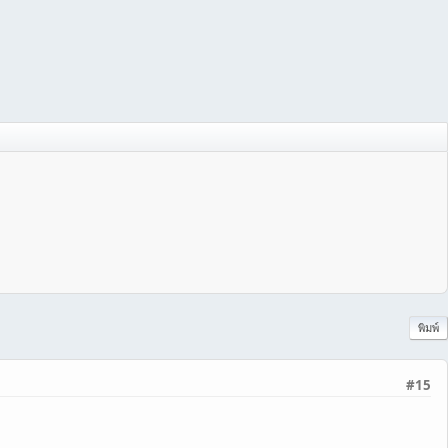
พิมพ์
#15