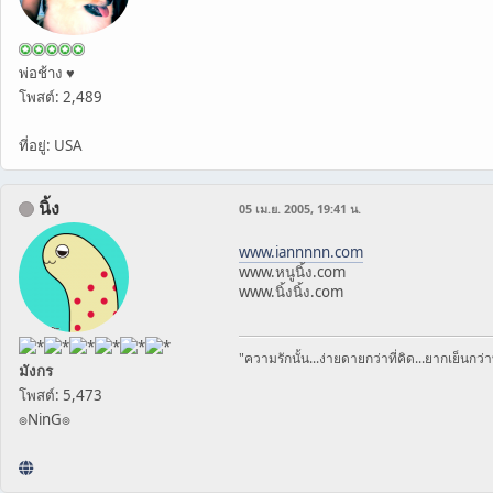
พ่อช้าง ♥
โพสต์: 2,489
ที่อยู่: USA
นิ้ง
05 เม.ย. 2005, 19:41 น.
www.iannnnn.com
www.หนูนิ้ง.com
www.นิ้งนิ้ง.com
"ความรักนั้น...ง่ายดายกว่าที่คิด...ยากเย็นกว่าท
มังกร
โพสต์: 5,473
๏NinG๏