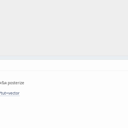
นิค posterize
?tut=vector