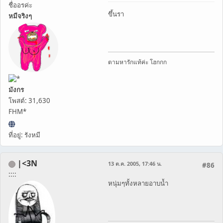
ชื่ออรค่ะ
ขึ้นรา
หมีจริงๆ
ตามหารักแท้ค่ะ โฮกกก
มังกร
โพสต์: 31,630
FHM*
ที่อยู่: รังหมี
|<3N
13 ต.ค. 2005, 17:46 น.
#86
::::
หนุ่มๆทั้งหลายอาบน้ำ