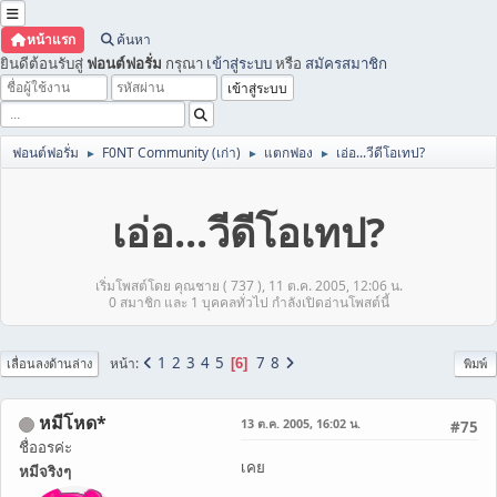
หน้าแรก
ค้นหา
ยินดีต้อนรับสู่
ฟอนต์ฟอรั่ม
กรุณา
เข้าสู่ระบบ
หรือ
สมัครสมาชิก
ฟอนต์ฟอรั่ม
F0NT Community (เก่า)
แตกฟอง
เอ่อ...วีดีโอเทป?
►
►
►
เอ่อ...วีดีโอเทป?
เริ่มโพสต์โดย คุณชาย ( 737 ), 11 ต.ค. 2005, 12:06 น.
0 สมาชิก และ 1 บุคคลทั่วไป กำลังเปิดอ่านโพสต์นี้
1
2
3
4
5
7
8
หน้า
6
เลื่อนลงด้านล่าง
พิมพ์
หมีโหด*
13 ต.ค. 2005, 16:02 น.
#75
ชื่ออรค่ะ
เคย
หมีจริงๆ