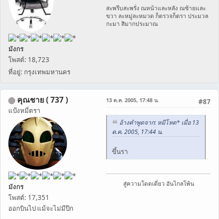
สะพรึบสะพรั่ง ณหน้าและหลัง ณซ้ายและ
ขวา ละหมู่ละหมวด ก็ตรวจก็ตรา ประมวล
กะมา สิมากประมาณ
มังกร
โพสต์: 18,723
ที่อยู่: กรุงเทพมหานคร
คุณชาย ( 737 )
13 ต.ค. 2005, 17:48 น.
#87
แป้งหมี่ตรา
อ้างคำพูดจาก: หมีโหด* เมื่อ 13
ต.ค. 2005, 17:44 น.
ขึ้นรา
สู่ความโดดเดี่ยว อันไกลโพ้น
มังกร
โพสต์: 17,351
ออกบินไป แม้จะไม่มีปีก