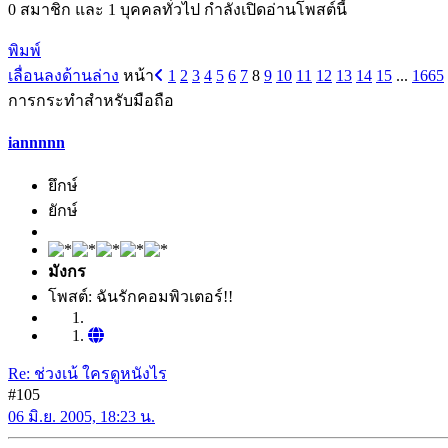
0 สมาชิก และ 1 บุคคลทั่วไป กำลังเปิดอ่านโพสต์นี้
พิมพ์
เลื่อนลงด้านล่าง
หน้า
1
2
3
4
5
6
7
8
9
10
11
12
13
14
15
...
1665
การกระทำสำหรับมือถือ
iannnnn
ยึกษ์
ยักษ์
มังกร
โพสต์: ฉันรักคอมพิวเตอร์!!
Re: ช่วงเน้ ใครดูหนังไร
#105
06 มิ.ย. 2005, 18:23 น.