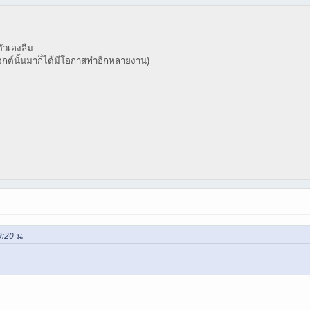
ัวเองลืม
จกต์นั้นมาก็ได้มีโอกาสทำอีกหลายงาน)
9:20 น.