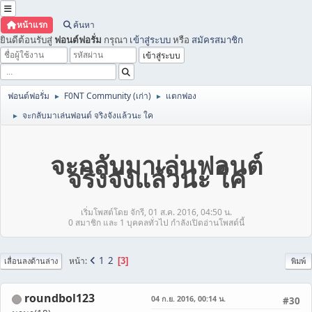
หน้าแรก
ค้นหา
ยินดีต้อนรับสู่
ฟอนต์ฟอรั่ม
กรุณา
เข้าสู่ระบบ
หรือ
สมัครสมาชิก
ฟอนต์ฟอรั่ม
F0NT Community (เก่า)
แตกฟอง
►
►
จะกลับมาเล่นฟอนต์ จริงจังแล้วนะ ใค
►
จะกลับมาเล่นฟอนต์
จริงจังแล้วนะ ใค
เริ่มโพสต์โดย จักรี, 01 ส.ค. 2016, 04:50 น.
0 สมาชิก และ 1 บุคคลทั่วไป กำลังเปิดอ่านโพสต์นี้
1
2
หน้า
3
เลื่อนลงด้านล่าง
พิมพ์
roundbol123
04 ก.ย. 2016, 00:14 น.
#30