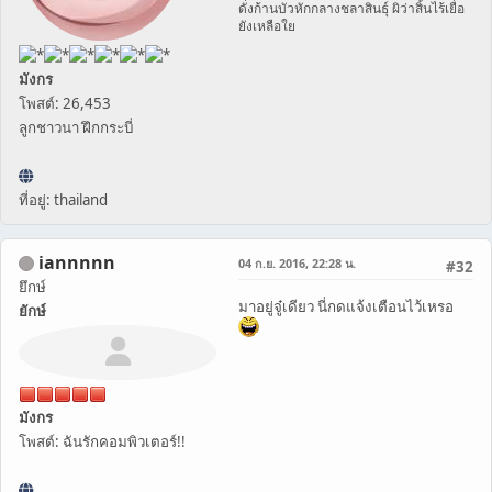
ดั่งก้านบัวหักกลางชลาสินธุ์ ผิว่าสิ้นไร้เยื่อ
ยังเหลือใย
มังกร
โพสต์: 26,453
ลูกชาวนา ฝึกกระบี่
ที่อยู่: thailand
iannnnn
04 ก.ย. 2016, 22:28 น.
#32
ยึกษ์
มาอยู่จู๋เดียว นี่กดแจ้งเตือนไว้เหรอ
ยักษ์
มังกร
โพสต์: ฉันรักคอมพิวเตอร์!!