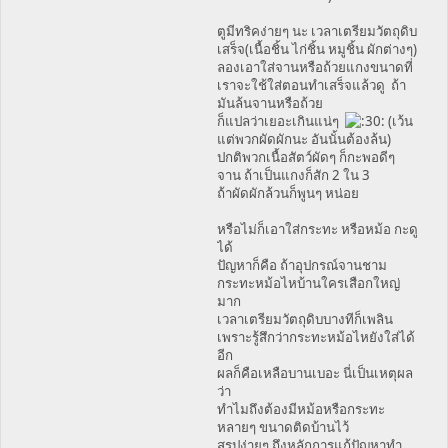
ตูมีทริคง่ายๆ นะ เวลาเตรียมวัตถุดิบ
เสร็จ(เนื้อชิ้น ไก่ชิ้น หมูชิ้น ผักต่างๆ)
ลองเอาใส่จานหรือถ้วยแกงขนาดที่
เราจะใช้ใส่ตอนทำเสร็จแล้วดู ถ้า
มันล้นจานหรือถ้วย
ก็แปลว่าเยอะเกินแน่ๆ
(เว้น
แต่พวกผัดผักนะ อันนั้นต้องล้น)
ปกติพวกเนื้อสัตว์ผัดๆ ก็กะพอดีๆ
จาน ถ้าเป็นแกงก็สัก 2 ใน 3
ถ้าผัดผักล้วนก็พูนๆ หน่อย
หรือไม่ก็เอาใส่กระทะ หรือหม้อ กะดู
ได้
ปัญหาก็คือ ถ้าอุปกรณ์จานชาม
กระทะหม้อไหบ้านใครเสือกใหญ่
มาก
เวลาเตรียมวัตถุดิบบางทีก็เพลิน
เพราะรู้สึกว่ากระทะหม้อไหยังใส่ได้
อีก
ผลก็คือเหลือบานเบอะ นี่เป็นเหตุผล
ว่า
ทำไมถึงต้องมีหม้อหรือกระทะ
หลายๆ ขนาดติดบ้านไว้
สรุปง่ายๆ ถึงหลักการแก้ปัญหาทำ