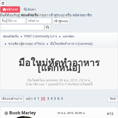
หน้าแรก
ค้นหา
ยินดีต้อนรับสู่
ฟอนต์ฟอรั่ม
กรุณา
เข้าสู่ระบบ
หรือ
สมัครสมาชิก
ฟอนต์ฟอรั่ม
F0NT Community (เก่า)
แตกฟอง
►
►
ชวนชิม
(ผู้ควบคุม:
eThics
)
มือใหม่หัดทำอาหาร [แตกหน่อ]
►
►
มือใหม่หัดทำอาหาร
[แตกหน่อ]
เริ่มโพสต์โดย iannnnn, 06 พ.ย. 2013, 23:14 น.
0 สมาชิก และ 1 บุคคลทั่วไป กำลังเปิดอ่านโพสต์นี้
1
3
4
5
6
หน้า
2
เลื่อนลงด้านล่าง
พิมพ์
Buob Marley
10 พ.ย. 2013, 05:09 น.
#15