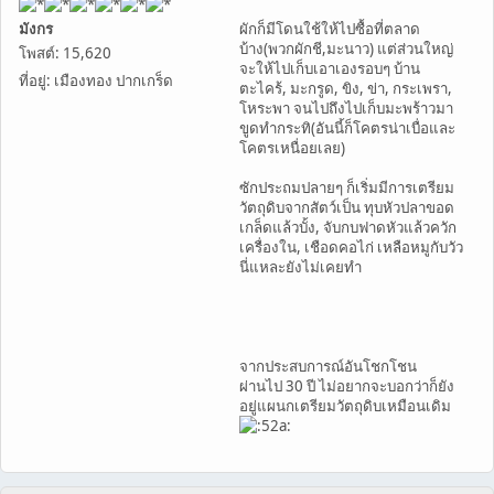
มังกร
ผักก็มีโดนใช้ให้ไปซื้อที่ตลาด
บ้าง(พวกผักชี,มะนาว) แต่ส่วนใหญ่
โพสต์: 15,620
จะให้ไปเก็บเอาเองรอบๆ บ้าน
ที่อยู่: เมืองทอง ปากเกร็ด
ตะไคร้, มะกรูด, ขิง, ข่า, กระเพรา,
โหระพา จนไปถึงไปเก็บมะพร้าวมา
ขูดทำกระทิ(อันนี้ก็โคตรน่าเบื่อและ
โคตรเหนื่อยเลย)
ซักประถมปลายๆ ก็เริ่มมีการเตรียม
วัตถุดิบจากสัตว์เป็น ทุบหัวปลาขอด
เกล็ดแล้วบั้ง, จับกบฟาดหัวแล้วควัก
เครื่องใน, เชือดคอไก่ เหลือหมูกับวัว
นี่แหละยังไม่เคยทำ
จากประสบการณ์อันโชกโชน
ผ่านไป 30 ปี ไม่อยากจะบอกว่าก็ยัง
อยู่แผนกเตรียมวัตถุดิบเหมือนเดิม