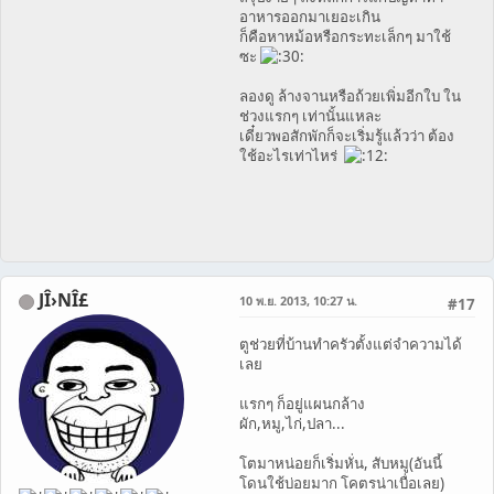
อาหารออกมาเยอะเกิน
ก็คือหาหม้อหรือกระทะเล็กๆ มาใช้
ซะ
ลองดู ล้างจานหรือถ้วยเพิ่มอีกใบ ใน
ช่วงแรกๆ เท่านั้นแหละ
เดี๋ยวพอสักพักก็จะเริ่มรู้แล้วว่า ต้อง
ใช้อะไรเท่าไหร่
JÎ›NÎ£
10 พ.ย. 2013, 10:27 น.
#17
ตูช่วยที่บ้านทำครัวตั้งแต่จำความได้
เลย
แรกๆ ก็อยู่แผนกล้าง
ผัก,หมู,ไก่,ปลา...
โตมาหน่อยก็เริ่มหั่น, สับหมู(อันนี้
โดนใช้บ่อยมาก โคตรน่าเบื่อเลย)