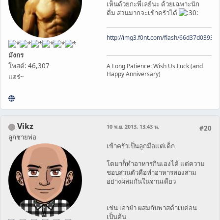
เห็นด้วยกะพี่เลย์นะ ด้วยเฉพาะนัก
ดื่ม ส่วนมากจะเข้าครัวได้
http://img3.f0nt.com/flash/66d37d0393
มังกร
โพสต์: 46,307
A Long Patience: Wish Us Luck (and
Happy Anniversary)
แฮร่~
Vikz
10 พ.ย. 2013, 13:43 น.
#20
ลูกชายพ่อ
เข้าครัวเป็นลูกมือแต่เด็ก
โตมาก็ทำอาหารกินเองได้ แต่ความ
ชอบส่วนตัวคือทำอาหารสองสาม
อย่างผสมกันในจานเดียว
เช่น เอายำ ผสมกับพาสต้าเบค่อน
เป็นต้น