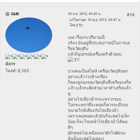
ณต
10 พ.ย. 2013, 05:45 น.
#16
แก้ไขล่าสุด
: 10 พ.ย. 2013, 05:47 น.
โดย à¸“à¸•
เออ เรื่องกะปริมาณนี่
จริงๆ มันอยู่ที่ประสบการณ์ในการเต
รียมวัตถุดิบ
แล้วก็อุปกรณ์เครื่องครัวด้วยล่ะ
มังกร
โพสต์: 8,563
บางคนเป็นสไตล์ เตรียมวัตถุดิบทุก
อย่างแล้ววางข้างเขียง
ก็ลองดูกองของวัตถุดิบที่เตรียมเสร็จ
แล้ว แล้วกะสัดส่วนเวลาทำเสร็จแล้ว
ดู
อย่างไข่เยี่ยวม้ากระเพรากรอบ
ใบกระเพราที่จะทอดก็ควรจะมีกอง
ขนาดใกล้เคียงกับไข่เยี่ยวม้า
เพราะพอทอดแล้วมันก็จะหดไปเล็ก
น้อย ก็จะโรยหน้าไข่เยี่ยวม้าได้พอ
ดีๆ
(ผักทอดไม่เหมือนเอาผักไปผัดนะ
อันนั้นจะหดไปเยอะ)