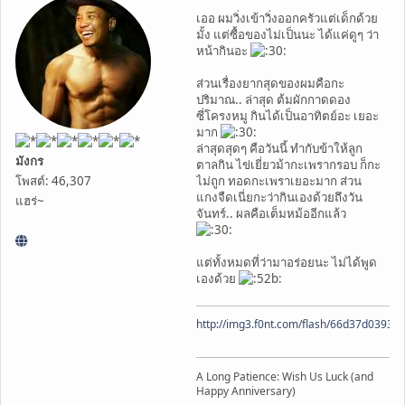
เออ ผมวิ่งเข้าวิ่งออกครัวแต่เด็กด้วย
มั้ง แต่ซื้อของไม่เป็นนะ ได้แค่ดูๆ ว่า
หน้ากินอะ
ส่วนเรื่องยากสุดของผมคือกะ
ปริมาณ.. ล่าสุด ต้มผักกาดดอง
ซี่โครงหมู กินได้เป็นอาทิตย์อะ เยอะ
มาก
ล่าสุดสุดๆ คือวันนี้ ทำกับข้าให้ลูก
มังกร
ตาลกิน ไข่เยี่ยวม้ากะเพรากรอบ ก็กะ
โพสต์: 46,307
ไม่ถูก ทอดกะเพราเยอะมาก ส่วน
แกงจืดเนี่ยกะว่ากินเองด้วยถึงวัน
แฮร่~
จันทร์.. ผลคือเต็มหม้ออีกแล้ว
แต่ทั้งหมดที่ว่ามาอร่อยนะ ไม่ได้พูด
เองด้วย
http://img3.f0nt.com/flash/66d37d0393
A Long Patience: Wish Us Luck (and
Happy Anniversary)