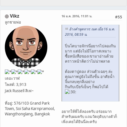
Vikz
16 ม.ค. 2016, 11:01 น.
#55
ลูกชายพ่อ
อ้างคำพูดจาก: ณต เมื่อ 16 ม.ค.
2016, 08:59 น.
ปิ่นโตบายจักรนี่อยากไปลองกิน
มาก แต่ยังไม่มีโอกาสเหมาะ
ซื้อหนังสือของเขามาอ่านด้วย
คราวหน้าคิดว่าไม่น่าพลาด
ต้องตาปูดอง ส่วนตัวเฉยๆ ล่ะ
คุณภาพปูยังไม่ถึงขั้น อาศัยน้ำ
เดอะวาฬ
จิ้มกลบทุกสิ่งอย่าง
โพสต์: 3,913
กินกับเบียร์เย็นๆ ก็พอไปได้
Jack Russell สิเพ่~
ที่อยู่: 576/103 Grand Park
Town, Soi Saha Karnpramool,
อยากให้พี่ได้ลองครับ อร่อยมาก
Wangthonglang, Bangkok
สำหรับผมครับ แถมวัตถุดิบบางตัวก็
เพิ่งเคยได้ยินนี่ละครับ