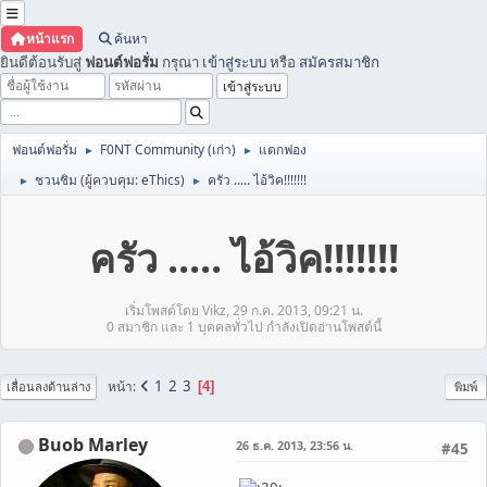
หน้าแรก
ค้นหา
ยินดีต้อนรับสู่
ฟอนต์ฟอรั่ม
กรุณา
เข้าสู่ระบบ
หรือ
สมัครสมาชิก
ฟอนต์ฟอรั่ม
F0NT Community (เก่า)
แตกฟอง
►
►
ชวนชิม
(ผู้ควบคุม:
eThics
)
ครัว ..... ไอ้วิค!!!!!!!
►
►
ครัว ..... ไอ้วิค!!!!!!!
เริ่มโพสต์โดย Vikz, 29 ก.ค. 2013, 09:21 น.
0 สมาชิก และ 1 บุคคลทั่วไป กำลังเปิดอ่านโพสต์นี้
1
2
3
หน้า
4
เลื่อนลงด้านล่าง
พิมพ์
Buob Marley
26 ธ.ค. 2013, 23:56 น.
#45