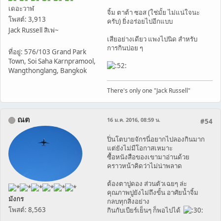
เดอะวาฬ
ิจิ้ม ตาต้า ซอส (ใช่มั้ย ไม่แน่ใจนะ
โพสต์: 3,913
ครับ) ยิ่งอร่อยไปอีกแบบ
Jack Russell สิเพ่~
เสียอย่างเดียว แพงไปนิด สำหรับ
การกินบ่อย ๆ
ที่อยู่: 576/103 Grand Park
Town, Soi Saha Karnpramool,
Wangthonglang, Bangkok
There's only one "Jack Russell"
ณต
16 ม.ค. 2016, 08:59 น.
#54
ปิ่นโตบายจักรนี่อยากไปลองกินมาก
แต่ยังไม่มีโอกาสเหมาะ
ซื้อหนังสือของเขามาอ่านด้วย
คราวหน้าคิดว่าไม่น่าพลาด
ต้องตาปูดอง ส่วนตัวเฉยๆ ล่ะ
คุณภาพปูยังไม่ถึงขั้น อาศัยน้ำจิ้ม
มังกร
กลบทุกสิ่งอย่าง
โพสต์: 8,563
กินกับเบียร์เย็นๆ ก็พอไปได้