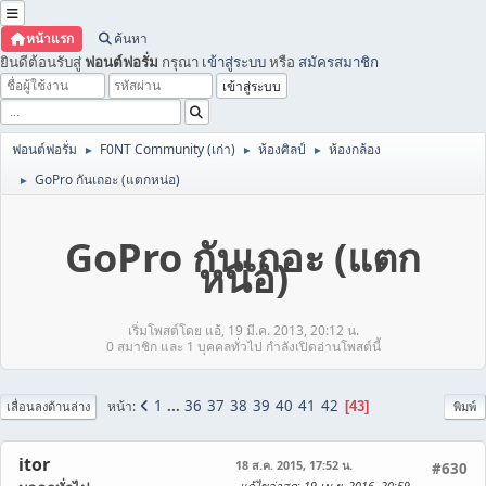
หน้าแรก
ค้นหา
ยินดีต้อนรับสู่
ฟอนต์ฟอรั่ม
กรุณา
เข้าสู่ระบบ
หรือ
สมัครสมาชิก
ฟอนต์ฟอรั่ม
F0NT Community (เก่า)
ห้องศิลป์
ห้องกล้อง
►
►
►
GoPro กันเถอะ (แตกหน่อ)
►
GoPro กันเถอะ (แตก
หน่อ)
เริ่มโพสต์โดย แอ้, 19 มี.ค. 2013, 20:12 น.
0 สมาชิก และ 1 บุคคลทั่วไป กำลังเปิดอ่านโพสต์นี้
1
...
36
37
38
39
40
41
42
หน้า
43
เลื่อนลงด้านล่าง
พิมพ์
itor
18 ส.ค. 2015, 17:52 น.
#630
แก้ไขล่าสุด
: 19 เม.ย. 2016, 20:59