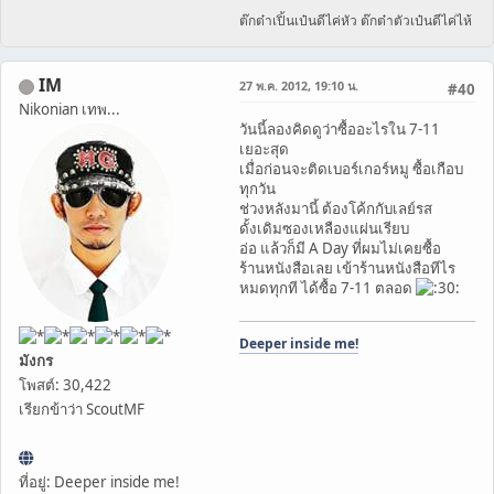
ต๊กต๋าเปิ้นเป๋นดีไค่หัว ต๊กต๋าตัวเป๋นดีไค่ไห้
IM
27 พ.ค. 2012, 19:10 น.
#40
Nikonian เทพ...
วันนี้ลองคิดดูว่าซื้ออะไรใน 7-11
เยอะสุด
เมื่อก่อนจะติดเบอร์เกอร์หมู ซื้อเกือบ
ทุกวัน
ช่วงหลังมานี้ ต้องโค้กกับเลย์รส
ดั้งเดิมซองเหลืองแผ่นเรียบ
อ่อ แล้วก็มี A Day ที่ผมไม่เคยซื้อ
ร้านหนังสือเลย เข้าร้านหนังสือทีไร
หมดทุกที ได้ซื้อ 7-11 ตลอด
Deeper inside me!
มังกร
โพสต์: 30,422
เรียกข้าว่า ScoutMF
ที่อยู่: Deeper inside me!