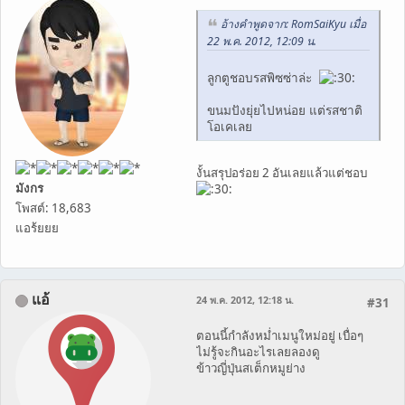
อ้างคำพูดจาก: RomSaiKyu เมื่อ
22 พ.ค. 2012, 12:09 น.
ลูกตูชอบรสพิซซ่าล่ะ
ขนมปังยุ่ยไปหน่อย แต่รสชาติ
โอเคเลย
งั้นสรุปอร่อย 2 อันเลยแล้วแต่ชอบ
มังกร
โพสต์: 18,683
แอร้ยยย
แอ้
24 พ.ค. 2012, 12:18 น.
#31
ตอนนี้กำลังหม่ำเมนูใหม่อยู่ เบื่อๆ
ไม่รู้จะกินอะไรเลยลองดู
ข้าวญี่ปุ่นสเต็กหมูย่าง