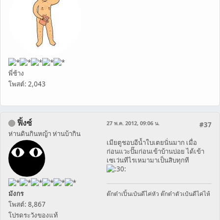
พี่ช้าง
โพสต์: 2,043
ฟิ้งซ์
27 พ.ค. 2012, 09:06 น.
#37
ห่านดินกินหญ้า ห่านบ้ากิน
เมียตูชอบอีน้ำใบเตยนั่นมาก เมื่อ
ก่อนแวะปั๊มก่อนเข้าบ้านบ่อย ได้เข้า
เซเว่นทีไรเหมามาเป็นสิบทุกที
มังกร
ต๊กต๋าเปิ้นเป๋นดีไค่หัว ต๊กต๋าตัวเป๋นดีไค่ไห้
โพสต์: 8,867
โปรดระวังของแท้