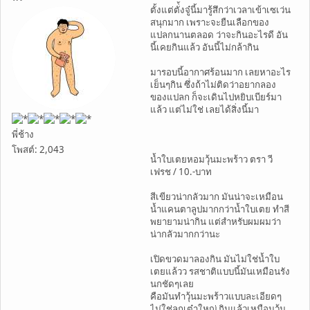
ตั้งแต่ตั่้งจู๋นี้มารู้สึกว่าเวลาเข้าเซเว่น
สนุกมาก เพราะจะยืนเลือกของ
แปลกนานตลอด ว่าจะกินอะไรดี อัน
นี้เคยกินแล้ว อันนี้ไม่กล้ากิน
มารอบนี้อากาศร้อนมาก เลยหาอะไร
เย็นๆกิน ซึ่งถ้าไม่ติดว่าอยากลอง
ของแปลก ก็จะเดินไปหยิบเบียร์มา
แล้ว แต่ไม่ใช่ เลยได้สิ่งนี้มา
พี่ช้าง
โพสต์: 2,043
น้ำใบเตยหอมวุ้นมะพร้าว ตรา วี
เฟรช / 10.-บาท
สีเขียวน่ากลัวมาก มันน่าจะเหมือน
น้ำแคนตาลูปมากกว่าน้ำใบเตย ทำสี
พยายามน่ากิน แต่สำหรับผมผมว่า
น่ากลัวมากกว่านะ
เปิดขวดมาลองกิน มันไม่ใช่น้ำใบ
เตยแล้วว รสชาติแบบนี้มันเหมือนรัง
นกชัดๆเลย
คือมันทำวุ้นมะพร้าวแบบละเอียดๆ
ไม่ใช่ลูกเต๋าใหญ่ กินแล้วเหมือนวุ้น