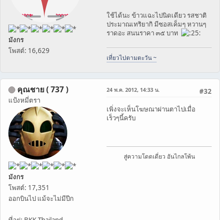
ใช้ได้นะ ข้าวแฉะไปนิดเดียว รสชาติ
ประมาณเทริยากิ มีซอสเค็มๆ หวานๆ
ราดอะ สนนราคา ๓๕ บาท
มังกร
โพสต์: 16,629
เที่ยวไปตามตะวัน ~
คุณชาย ( 737 )
24 พ.ค. 2012, 14:33 น.
#32
แป้งหมี่ตรา
เพิ่งจะเห็นโฆษณาผ่านตาไปเมื่อ
เร็วๆนี้ครับ
สู่ความโดดเดี่ยว อันไกลโพ้น
มังกร
โพสต์: 17,351
ออกบินไป แม้จะไม่มีปีก
ที่อยู่: BKK Thailand