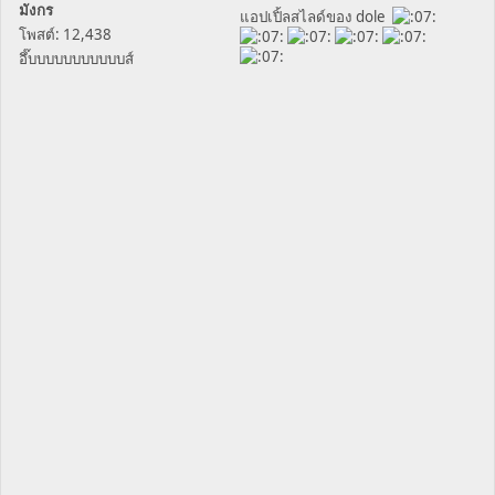
มังกร
แอปเปิ้ลสไลด์ของ dole
โพสต์: 12,438
อึ๊บบบบบบบบบบบส์