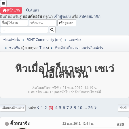
หน้าแรก
ค้นหา
ยินดีต้อนรับสู่
ฟอนต์ฟอรั่ม
กรุณา
เข้าสู่ระบบ
หรือ
สมัครสมาชิก
ฟอนต์ฟอรั่ม
F0NT Community (เก่า)
แตกฟอง
►
►
ชวนชิม
(ผู้ควบคุม:
eThics
)
หิวเมื่อไรก็แวะมา เซเว่นอีเลฟเว่น
►
►
หิวเมื่อไรก็แวะมา เซเว่
นอีเลฟเว่น
เริ่มโพสต์โดย ฟรีขับ, 21 พ.ค. 2012, 14:19 น.
0 สมาชิก และ 1 บุคคลทั่วไป กำลังเปิดอ่านโพสต์นี้
1
2
4
5
6
7
8
9
10
...
26
หน้า
3
เลื่อนลงด้านล่าง
พิมพ์
คิ้วหนาจ้ะ
22 พ.ค. 2012, 12:41 น.
#30