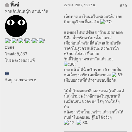
ฟิ้งซ์
27 พ.ค. 2012, 15:27 น.
#39
ห่านดินกินหญ้า ห่านบ้ากิน
เห็ดทอดนาโหนดในเซเว่นนี่ก็อร่อย
ดีนะ ตูเรียกเห็ดนาโน
แต่ของโปรดที่ซื้อเข้าบ้านเมียตลอด
นี่คือ น้ำพริกตาโย่งทั้งสามรส
เมื่อก่อนน้ำพริกยี่ห้อไทยเดิมมันขึ้น
มังกร
ราคาไปสูงกว่าแล้วนะ คงกะว่าน้ำ
พริกตาโย่งจะขึ้นตาม
โพสต์: 8,867
วันนี้ไปดู ราคาเท่ากันแล้วแฮะ
โปรดระวังของแท้
เออ แล้วก็มีน้ำพริกราคา 6 บาทเป็น
ห่อเล็กๆ น่ารัก เลยซื้อมาลอง
ที่อยู่: somewhere
เมียบอกรุ่นพี่ที่ทำงานชอบซื้อกิน
ได้น้ำใบเตยมาอีกสองขวด (เหลือแค่
นั้น) น้ำมะพร้าวอีกสองในรูปขวดที่
เหมือนกัน ขวดขุ่นๆ ใสๆ วางใกล้ๆ
กัน
หลังจากชิมน้ำมะพร้าวแล้ว ยกนิ้วให้
กับน้ำใบเตยเลย สู้ไม่ได้จริงๆ