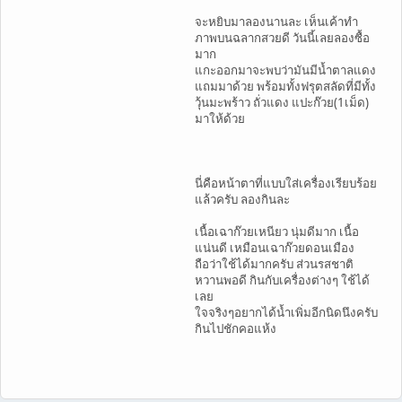
จะหยิบมาลองนานละ เห็นเค้าทำ
ภาพบนฉลากสวยดี วันนี้เลยลองซื้อ
มาก
แกะออกมาจะพบว่ามันมีน้ำตาลแดง
แถมมาด้วย พร้อมทั้งฟรุตสลัดที่มีทั้ง
วุ้นมะพร้าว ถั่วแดง แปะก๊วย(1เม็ด)
มาให้ด้วย
นี่คือหน้าตาที่แบบใส่เครื่องเรียบร้อย
แล้วครับ ลองกินละ
เนื้อเฉาก๊วยเหนียว นุ่มดีมาก เนื้อ
แน่นดี เหมือนเฉาก๊วยดอนเมือง
ถือว่าใช้ได้มากครับ ส่วนรสชาติ
หวานพอดี กินกับเครื่องต่างๆ ใช้ได้
เลย
ใจจริงๆอยากได้น้ำเพิ่มอีกนิดนึงครับ
กินไปชักคอแห้ง