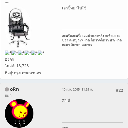
::::
เอาขี้หมาไปใช้
สะพรึบสะพรั่ง ณหน้าและหลัง ณซ้ายและ
ขวา ละหมู่ละหมวด ก็ตรวจก็ตรา ประมวล
กะมา สิมากประมาณ
มังกร
โพสต์: 18,723
ที่อยู่: กรุงเทพมหานคร
oRn
10 ก.พ. 2005, 11:55 น.
#22
อยา
อิอิ มี