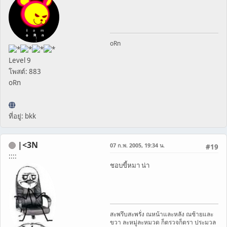
oRn
Level 9
โพสต์: 883
oRn
ที่อยู่: bkk
|<3N
07 ก.พ. 2005, 19:34 น.
#19
::::
ชอบขี้หมา น่า
สะพรึบสะพรั่ง ณหน้าและหลัง ณซ้ายและ
ขวา ละหมู่ละหมวด ก็ตรวจก็ตรา ประมวล