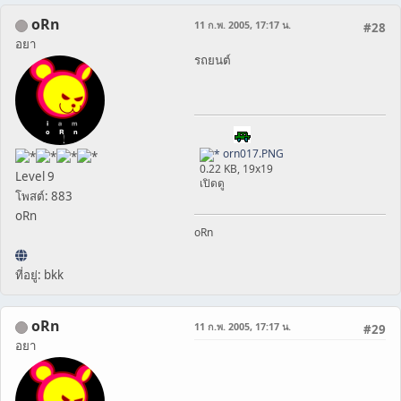
oRn
11 ก.พ. 2005, 17:17 น.
#28
อยา
รถยนต์
orn017.PNG
0.22 KB, 19x19
Level 9
เปิดดู
โพสต์: 883
oRn
oRn
ที่อยู่: bkk
oRn
11 ก.พ. 2005, 17:17 น.
#29
อยา