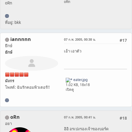
oRn
oRn
ที่อยู่: bkk
iannnnn
07 ก.พ. 2005, 00:38 น.
#17
ยึกษ์
เอ้า เอาตัว
ยักษ์
eater.jpg
มังกร
1.02 KB, 18x18
โพสต์: ฉันรักคอมพิวเตอร์!!
เปิดดู
oRn
07 ก.พ. 2005, 00:41 น.
#18
อยา
อิอิ อรเปงรองเจ้าของบอร์ด