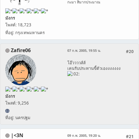
กะมา สิมากประมาณ
มังกร
โพสต์: 18,723
ที่อยู่: กรุงเทพมหานคร
Zafire06
07 ก.พ. 2005, 19:55 น.
#20
โอ๊ววววส์ส์
เคนรับประทานขี้ตัวเองงงงงงง
มังกร
โพสต์: 9,256
ที่อยู่: นครปฐม
|<3N
09 ก.พ. 2005, 19:20 น.
#21