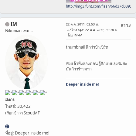
http://img3.f0nt.com/flash/66d37d0393
IM
22 ต.ค. 2011, 02:53 น.
#113
แก้ไขล่าสุด
: 22 ต.ค. 2011, 03:20 น.
Nikonian เทพ...
โดย iMyM
thumbnail นึกว่าป๋าเบิร์ด
ฟังแล้วทั้งสองตอน รู้สึกแบบลุงร่มอ่ะ
มันก้าวร้าวมาก
Deeper inside me!
มังกร
โพสต์: 30,422
เรียกข้าว่า ScoutMF
ที่อยู่: Deeper inside me!