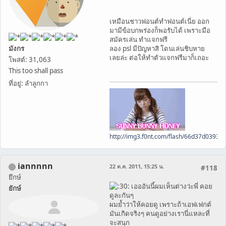
เหมือนชาวฟอนต์ทำฟอนต์เนี่ย ออก
มามีข้อบกพร่องก็พอรับได้ เพราะมือ
สมัครเล่น ทำแจกฟรี
มังกร
ลอง psl มีปัญหาสิ โดนเล่นชิบหาย
เลยล่ะ ต่อให้ทำตัวแจกฟรีมาก็เถอะ
โพสต์: 31,063
This too shall pass
ที่อยู่: ลำลูกกา
http://img3.f0nt.com/flash/66d37d0393
iannnnn
22 ต.ค. 2011, 15:25 น.
#118
ยึกษ์
เอออันนี้ผมเห็นต่างว่ะพี่ คอย
ยักษ์
ดูละกันๆ
ผมย้ำว่าให้คอยดู เพราะถ้าเอฟเฟกต์
มันเกิดจริงๆ คนดูอย่างเรานี่แหละที่
จะสนุก