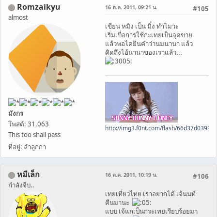
Romzaikyu
16 ต.ค. 2011, 09:21 น.
#105
almost
เขียน หมิง เป็น มิ๋ง ทำไมวะ
เริ่มเบื่อการใช้กะเทยเป็นจุดขาย
แล้วพอไดยินคำว่านมนานา แล้ว
คิดถึงไอ้นานาของเราแล้ว...
มังกร
โพสต์: 31,063
http://img3.f0nt.com/flash/66d37d0393
This too shall pass
ที่อยู่: ลำลูกกา
หมีเล็ก
16 ต.ค. 2011, 10:19 น.
#106
กำลังจีบ..
เทยเที่ยวไทย เราอยากได้ เจ้นนท์
คืนมานะ
แบบ เจ้แกเป็นกระเทยเรียบร้อยมา