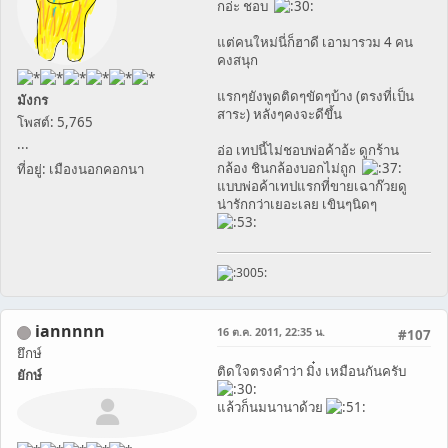
กอ่ะ ชอบ
แต่คนใหม่นี่ก็ฮาดี เอามารวม 4 คน
คงสนุก
แรกๆยังพูดติดๆขัดๆบ้าง (ตรงที่เป็น
มังกร
สาระ) หลังๆคงจะดีขึ้น
โพสต์: 5,765
...
อ่อ เทปนี้ไม่ชอบพ่อค้าอ้ะ ดูกร้าน
กล้อง ชินกล้องบอกไม่ถูก
ที่อยู่: เมืองนอกคอกนา
แบบพ่อค้าเทปแรกที่ขายเฉาก๊วยดู
น่ารักกว่าเยอะเลย เขินๆนิดๆ
iannnnn
16 ต.ค. 2011, 22:35 น.
#107
ยึกษ์
ติดใจตรงคำว่า มิ๋ง เหมือนกันครับ
ยักษ์
แล้วก็นมนานาด้วย