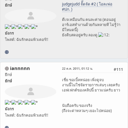
judgejudd จัั๊ดจัด #2 ( โอละพ่อ
ยักษ์
ศปภ. )
ดีเจเหมือนกัน คนละค่าย (ตอนอยู่
อาร์เอสทำงานด้วยกันหลายที ไม่รู้ว่า
มีโหมดนี้)
มังกร
ยังดิบสดอยู่ครับ ลองดู
โพสต์: ฉันรักคอมพิวเตอร์!!
iannnnn
22 ต.ค. 2011, 01:12 น.
#111
ยึกษ์
เชี่ย ขอเบิ้ลหน่อย เพิ่งดูจบ
ยักษ์
งานนี้ไม่ใช่จัดรายการเล่นๆ เลยครับ
เอฟเฟกต์ของคลิปนี้ ยาวแน่ครับ ยาว
นับถือครับ ของจริง
มังกร
(ถึงจะด่าหลวมๆ เยอะไปหน่อย)
โพสต์: ฉันรักคอมพิวเตอร์!!