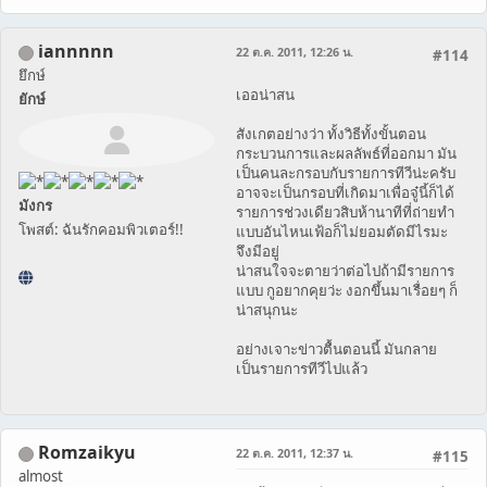
iannnnn
22 ต.ค. 2011, 12:26 น.
#114
ยึกษ์
เออน่าสน
ยักษ์
สังเกตอย่างว่า ทั้งวิธีทั้งขั้นตอน
กระบวนการและผลลัพธ์ที่ออกมา มัน
เป็นคนละกรอบกับรายการทีวีน่ะครับ
อาจจะเป็นกรอบที่เกิดมาเพื่อจู๋นี้ก็ได้
มังกร
รายการช่วงเดียวสิบห้านาทีที่ถ่ายทำ
โพสต์: ฉันรักคอมพิวเตอร์!!
แบบอันไหนเฟ้อก็ไม่ยอมตัดมีไรมะ
จึงมีอยู่
น่าสนใจจะตายว่าต่อไปถ้ามีรายการ
แบบ กูอยากคุยว่ะ งอกขึ้นมาเรื่อยๆ ก็
น่าสนุกนะ
อย่างเจาะข่าวตื้นตอนนี้ มันกลาย
เป็นรายการทีวีไปแล้ว
Romzaikyu
22 ต.ค. 2011, 12:37 น.
#115
almost