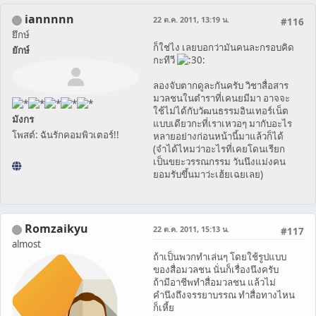
iannnnn
22 ต.ค. 2011, 13:19 น.
#116
ยึกษ์
ก็ใช่ไง เลยบอกว่ามันคนละกรอบคิด
ยักษ์
กะทีวี
ลองจับตากดูละกันครับ วิชาสื่อสาร
มวลชนในตำราที่เคนยมีมา อาจจะ
ใช้ไม่ได้กับวัฒนธรรมอินเทอร์เน็ต
มังกร
แบบเดียวกะที่เราเหวอๆ มากับอะไร
โพสต์: ฉันรักคอมพิวเตอร์!!
หลายอย่างก่อนหน้านี้มาแล้วก็ได้
(จำได้ไหมว่าอะไรที่เคยโดนเรียก
เป็นขยะวรรณกรรม วันนึงแม่งคน
ยอมรับขึ้นมาว่ะเฮ้ยเฉยเลย)
Romzaikyu
22 ต.ค. 2011, 15:13 น.
#117
almost
ถ้าเป็นพวกทำเล่นๆ โดยใช้รูปแบบ
ของสื่อมวลชน นั่นก็เรื่องนึงครับ
ถ้ามีอาชีพทำสื่อมวลชน แล้วไม่
คำนึงถึงจรรยาบรรณ ทำสื่อทางไหน
ก็เหี้ย