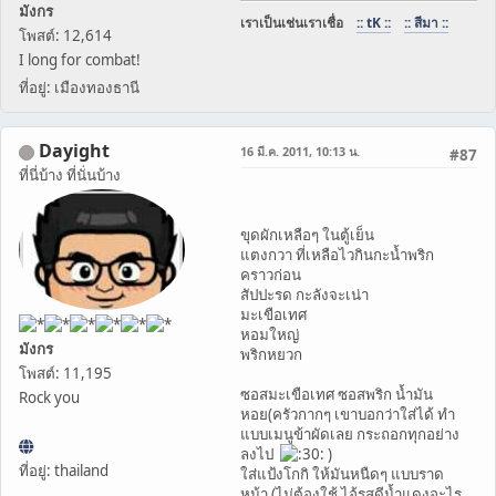
มังกร
เราเป็นเช่นเราเชื่อ
:: tK ::
:: สีมา ::
โพสต์: 12,614
I long for combat!
ที่อยู่: เมืองทองธานี
Dayight
16 มี.ค. 2011, 10:13 น.
#87
ที่นี่บ้าง ที่นั่นบ้าง
ขุดผักเหลือๆ ในตู้เย็น
แตงกวา ที่เหลือไวกินกะน้ำพริก
คราวก่อน
สัปปะรด กะลังจะเน่า
มะเขือเทศ
หอมใหญ่
มังกร
พริกหยวก
โพสต์: 11,195
ซอสมะเขือเทศ ซอสพริก น้ำมัน
Rock you
หอย(ครัวกากๆ เขาบอกว่าใส่ได้ ทำ
แบบเมนูข้าผัดเลย กระถอกทุกอย่าง
ลงไป
)
ที่อยู่: thailand
ใส่แป้งโกกิ ให้มันหนืดๆ แบบราด
หน้า (ไม่ต้องใช้ ไอ้รสดีน้ำแดงอะไร