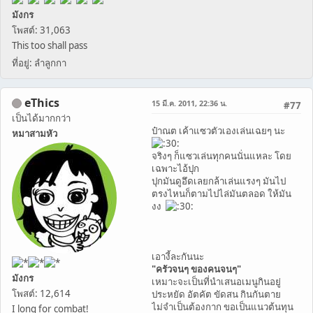
มังกร
โพสต์: 31,063
This too shall pass
ที่อยู่: ลำลูกกา
eThics
15 มี.ค. 2011, 22:36 น.
#77
เป็นได้มากกว่า
ป๋าณต เค้าแซวตัวเองเล่นเฉยๆ นะ
หมาสามหัว
จริงๆ ก็แซวเล่นทุกคนนั่นแหละ โดย
เฉพาะไอ้ปุก
ปุกมันดูอึดเลยกล้าเล่นแรงๆ มันไป
ตรงไหนก็ตามไปไล่มันตลอด ให้มัน
งง
เอางี้ละกันนะ
"ครัวจนๆ ของคนจนๆ"
มังกร
เหมาะจะเป็นที่นำเสนอเมนูกินอยู่
โพสต์: 12,614
ประหยัด อัตคัต ขัดสน กินกันตาย
ไม่จำเป็นต้องกาก ขอเป็นแนวต้นทุน
I long for combat!