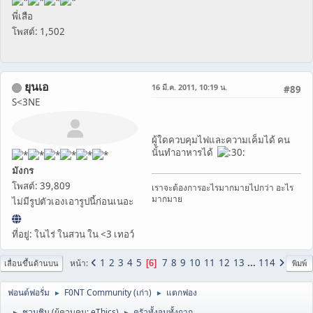
พี่เสือ
โพสต์: 1,502
ยุนเอ
16 มี.ค. 2011, 10:19 น.
#89
S<3NE
ผู้ใดควบคุมไฟและความเค็มได้ คน
นั้นทำอาหารได้
มังกร
โพสต์: 39,809
เราจะต้องการอะไรมากมายไปกว่า อะไร
มากมาย
ไม่มีรูปตัวเองเอารูปนี้ก่อนเนอะ
ที่อยู่: ในไร่ ในสวน ใน <3 เทอว์
1
2
3
4
5
7
8
9
10
11
12
13
...
114
หน้า
6
เลื่อนขึ้นด้านบน
พิมพ์
ฟอนต์ฟอรั่ม
F0NT Community (เก่า)
แตกฟอง
►
►
ชวนชิม
(ผู้ควบคุม:
eThics
)
ครัวทั้งจนทั้งกาก
►
►