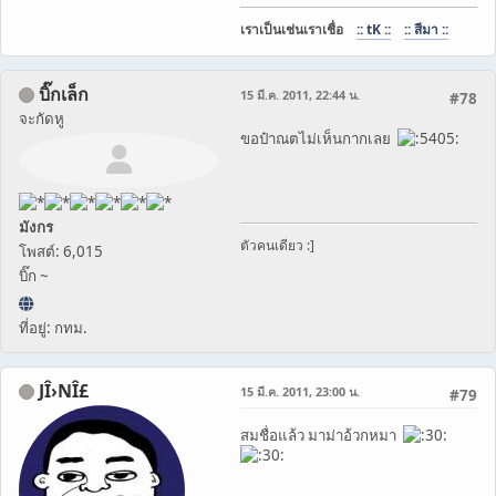
เราเป็นเช่นเราเชื่อ
:: tK ::
:: สีมา ::
บิ๊กเล็ก
15 มี.ค. 2011, 22:44 น.
#78
จะกัดหู
ขอป๋าณตไม่เห็นกากเลย
มังกร
ตัวคนเดียว :]
โพสต์: 6,015
บิ๊ก ~
ที่อยู่: กทม.
JÎ›NÎ£
15 มี.ค. 2011, 23:00 น.
#79
สมชื่อแล้ว มาม่าอ้วกหมา