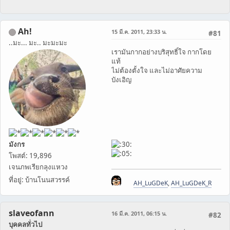
Ah!
15 มี.ค. 2011, 23:33 น.
#81
..มะ... มะ.. มะมะมะ
เรามันกากอย่างบริสุทธิ์ใจ กากโดย
แท้
ไม่ต้องตั้งใจ และไม่อาศัยความ
บังเอิญ
มังกร
โพสต์: 19,896
เจนภพเรียกลุงแหวง
ที่อยู่: บ้านโนนสวรรค์
AH_LuGDeK
,
AH_LuGDeK_R
slaveofann
16 มี.ค. 2011, 06:15 น.
#82
บุคคลทั่วไป