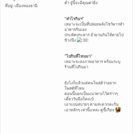
ต่ำ จู๋นี้จะมีคุณค่ายิ่ง
ที่อยู่: เมืองทองธานี
"ทำไรกินฯ"
เหมาะจะเป็นที่ปล่อยพลังโชว์พาวทำ
อาหารกินเอง
ประหัตประหาร ยั่วยวนกันให้ตายไป
ข้างนึง
"ไปกินที่ไหนมา"
เหมาะจะลงภาพอาหาร พร้อมระบุ
ร้านที่ไปกินมา
ยังไงก็แล้วแต่คนโพสต์ว่าอยาก
โพสต์ที่ไหน
ตอนนี้บอกเป็นแนวทางไว้คร่าวๆ
เดี๋ยววันนึงก็คงเป๋
เอาแบบสบายๆ ตามสะดวกละกัน
เอาหลักๆ เท่านี้แหละ ตูขี้เกียจ