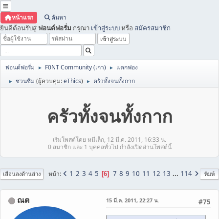
หน้าแรก
ค้นหา
ยินดีต้อนรับสู่
ฟอนต์ฟอรั่ม
กรุณา
เข้าสู่ระบบ
หรือ
สมัครสมาชิก
ฟอนต์ฟอรั่ม
F0NT Community (เก่า)
แตกฟอง
►
►
ชวนชิม
(ผู้ควบคุม:
eThics
)
ครัวทั้งจนทั้งกาก
►
►
ครัวทั้งจนทั้งกาก
เริ่มโพสต์โดย หมีเล็ก, 12 มี.ค. 2011, 16:33 น.
0 สมาชิก และ 1 บุคคลทั่วไป กำลังเปิดอ่านโพสต์นี้
1
2
3
4
5
7
8
9
10
11
12
13
...
114
หน้า
6
เลื่อนลงด้านล่าง
พิมพ์
ณต
15 มี.ค. 2011, 22:27 น.
#75