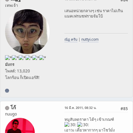
#84
เทพเจ้า
เสนอหน่วยกลางๆ เช่น ราคาไม่เกิน
แมคเฟรนชฟรายจัมโบ้
ณัฏ ครับ
|
nuttyi.com
มังกร
โพสต์: 13,020
โลกร้อน ก็เปิดแอร์สิ!
โก้
16 มี.ค. 2011, 08:32 น.
#85
nuugo
หมูสับลดราคา ได้ๆ เข้าเกณฑ์
เอาวะ เดี๋ยวหากากๆ มาโชว์มั่ง