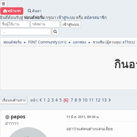
หน้าแรก
ค้นหา
ยินดีต้อนรับสู่
ฟอนต์ฟอรั่ม
กรุณา
เข้าสู่ระบบ
หรือ
สมัครสมาชิก
ฟอนต์ฟอรั่ม
F0NT Community (เก่า)
แตกฟอง
ชวนชิม
(ผู้ควบคุม:
eThics
)
►
►
►
กินอ
1
2
3
4
5
7
8
9
10
11
12
13
หน้า
6
เลื่อนลงด้านล่าง
papos
11 มี.ค. 2011, 09:30 น.
อ่าาาาา
อย่าว่าแต่คนต่างแดนเล้ยย