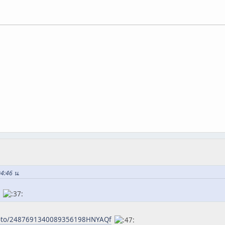
04:46 น.
ง
photo/2487691340089356198HNYAQf