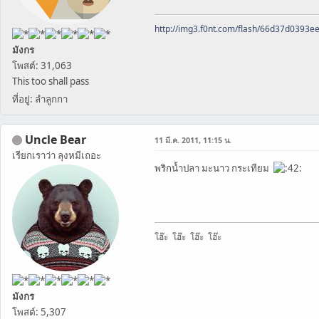
http://img3.f0nt.com/flash/66d37d0393
มังกร
โพสต์: 31,063
This too shall pass
ที่อยู่: ลำลูกกา
Uncle Bear
11 มี.ค. 2011, 11:15 น.
เรียกเราว่า ลุงหมีเถอะ
พริกน้ำปลา มะนาว กระเทียม
โฮ๊ะ โฮ๊ะ โฮ๊ะ โฮ๊ะ
มังกร
โพสต์: 5,307