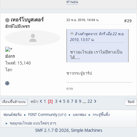
ท่านอน
เทอร์โบบูสเตอร์
22 พ.ย. 2010, 14:04 น.
#29
ยักษ์ไม่มีเพชร
อ้างคำพูดจาก: จักรี เมื่อ 22 พ.ย.
2010, 13:57 น.
ชาวอะไรเอ่ย เราไม่มีทางเป็น
มังกร
ได้....
โพสต์: 15,140
โฮก
ชาวกระจู๋ยาร์ป
กาก
1
3
4
5
6
7
8
9
...
22
หน้า
2
เลื่อนขึ้นด้านบน
พิมพ์
ฟอนต์ฟอรั่ม
F0NT Community (เก่า)
แตกฟอง
กระจู๋ขึ้นหิ้ง
►
►
►
ขอมุกอะไรเอ่ย แบบใหม่ๆ ฮาๆ
►
SMF 2.1.7 © 2026
,
Simple Machines