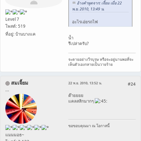
อ้างคำพูดจาก: เจี้ยม เมื่อ 22
พ.ย. 2010, 13:49 น.
Level 7
อะไรเอ่ยรถไฟ
โพสต์: 519
ที่อยู่: บ้านบางแค
น้ำ
รึเปล่าครับ?
จะตายอย่างวีรบุรุษ หรือจะอยู่นานพอที่จะ
เห็นตัวเองกลายเป็นวายร้าย
สมเจี้ยม
22 พ.ย. 2010, 13:52 น.
#24
...
ต๊ายยยย
แคลสสิกมากๆ
ขอขอบคุณมา ณ โอกาสนี้
แมมมอธ~