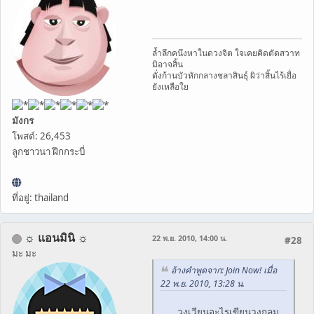
ล้ำลึกคนึงหาในดวงจิต ใจเคยคิดตัดสวาท
มิอาจสิ้น
ดั่งก้านบัวหักกลางชลาสินธุ์ ผิว่าสิ้นไร้เยื่อ
ยังเหลือใย
มังกร
โพสต์: 26,453
ลูกชาวนา ฝึกกระบี่
ที่อยู่: thailand
☼ แอนมินิ ☼
22 พ.ย. 2010, 14:00 น.
#28
มะ มะ
อ้างคำพูดจาก: Join Now! เมื่อ
22 พ.ย. 2010, 13:28 น.
วงเวียนอะไรเขียนวงกลม