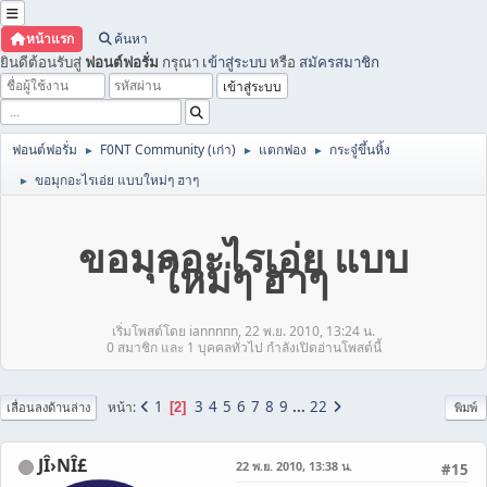
หน้าแรก
ค้นหา
ยินดีต้อนรับสู่
ฟอนต์ฟอรั่ม
กรุณา
เข้าสู่ระบบ
หรือ
สมัครสมาชิก
ฟอนต์ฟอรั่ม
F0NT Community (เก่า)
แตกฟอง
กระจู๋ขึ้นหิ้ง
►
►
►
ขอมุกอะไรเอ่ย แบบใหม่ๆ ฮาๆ
►
ขอมุกอะไรเอ่ย แบบ
ใหม่ๆ ฮาๆ
เริ่มโพสต์โดย iannnnn, 22 พ.ย. 2010, 13:24 น.
0 สมาชิก และ 1 บุคคลทั่วไป กำลังเปิดอ่านโพสต์นี้
1
3
4
5
6
7
8
9
...
22
หน้า
2
เลื่อนลงด้านล่าง
พิมพ์
JÎ›NÎ£
22 พ.ย. 2010, 13:38 น.
#15