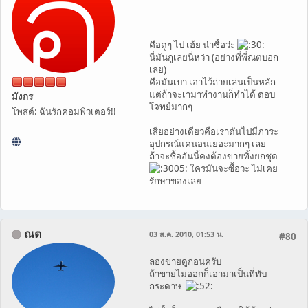
คือดูๆ ไป เฮ้ย น่าซื้อว่ะ
นี่มันกูเลยนี่หว่า (อย่างที่พี่ณตบอก
เลย)
คือมันเบา เอาไว้ถ่ายเล่นเป็นหลัก
แต่ถ้าจะเามาทำงานก็ทำได้ ตอบ
มังกร
โจทย์มากๆ
โพสต์: ฉันรักคอมพิวเตอร์!!
เสียอย่างเดียวคือเราดันไปมีภาระ
อุปกรณ์แคนอนเยอะมากๆ เลย
ถ้าจะซื้ออันนี้คงต้องขายทิ้งยกชุด
ใครมันจะซื้อวะ ไม่เคย
รักษาของเลย
ณต
03 ส.ค. 2010, 01:53 น.
#80
ลองขายดูก่อนครับ
ถ้าขายไม่ออกก็เอามาเป็นที่ทับ
กระดาษ