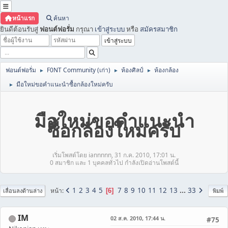
หน้าแรก
ค้นหา
ยินดีต้อนรับสู่
ฟอนต์ฟอรั่ม
กรุณา
เข้าสู่ระบบ
หรือ
สมัครสมาชิก
ฟอนต์ฟอรั่ม
F0NT Community (เก่า)
ห้องศิลป์
ห้องกล้อง
►
►
►
มือใหม่ขอคำแนะนำซื้อกล้องใหม่ครับ
►
มือใหม่ขอคำแนะนำ
ซื้อกล้องใหม่ครับ
เริ่มโพสต์โดย iannnnn, 31 ก.ค. 2010, 17:01 น.
0 สมาชิก และ 1 บุคคลทั่วไป กำลังเปิดอ่านโพสต์นี้
1
2
3
4
5
7
8
9
10
11
12
13
...
33
หน้า
6
เลื่อนลงด้านล่าง
พิมพ์
IM
02 ส.ค. 2010, 17:44 น.
#75