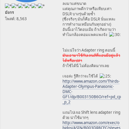
ลงมาแค่ขนาด
แต่คุณภาพดีกว่าหรือเทียบเท่า
มังกร
DSLR บางรุ่นด้วยซ้ำ
โพสต์: 8,563
(ซึ่งจริงๆ มันก็คือ DSLR นั่นแหละ
การทำงานเหมือนกันทุกอย่าง)
อันนี้เอาไว้ตอบเมีย ถ้าเกิดถามว่า
ทำไมกล้องคอมแพคแพงจัง
ไม่แน่ใจว่า Adapter ring ตอนนี้
มันเอามาใช้กับเลนส์ที่แอนมีอยู่แล้ว
ได้หรือเปล่า
ถ้าใช้ได้นี่ ไม่ต้องคิดมากเลย
เจอล่ะ รู้สึกว่าจะใช้ได้
http://www.amazon.com/Thirds-
Adapter-Olympus-Panasonic-
DMC-
GF1/dp/B003150B6O/ref=pd_cp
_p_2
แถมไปเจอ Shift lens adapter ring
ด้วย น่าใช้มากๆ
http://www.amazon.com/exec/o
bidos/ASIN/B003DR8CFC/steves