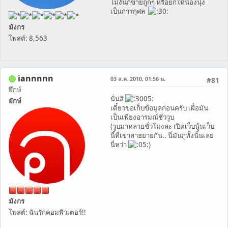
ไม่งั้นก็ขายถูกๆ หรือยกให้น้องนุ่ง
เป็นการกุศล
มังกร
โพสต์: 8,563
iannnnn
03 ส.ค. 2010, 01:56 น.
#81
ยึกษ์
นั่นสิ
ยักษ์
เดี๋ยวขอเก็บข้อมูลก่อนครับ เผื่อมัน
เป็นเพียงอารมณ์ชั่ววูบ
(วูบมาหลายชั่วโมงละ เปิดเว็บนู้นเว็บ
นี้ที่เขาสาธยายกัน.. นี่มันกูทั้งนั้นเลย
นี่หว่า
)
มังกร
โพสต์: ฉันรักคอมพิวเตอร์!!