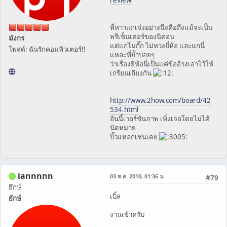
พี่หาวแกเจ๋งอย่างนึงคือถึงแม้จะเป็น
พรีเซ็นเตอร์ของนิคอน
มังกร
แต่แกไม่กั๊ก ไม่หวงยี่ห้อ และแกนี่
โพสต์: ฉันรักคอมพิวเตอร์!!
แหละที่ย้ำบ่อยๆ
ว่าเรื่องยี่ห้อนี่เป็นแค่ข้ออ้างเอาไว้ให้
เกรียนเถียงกัน
http://www.2how.com/board/42
534.html
อันนี้เวอร์ชันภาพ เพิ่งเจอโดยไม่ได้
นัดหมาย
บิ๊วแหลกเช่นเคย
iannnnn
03 ส.ค. 2010, 01:36 น.
#79
ยึกษ์
เบิ้ล
ยักษ์
งานเข้าครับ