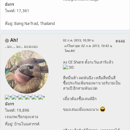
มังกร
โพสต์: 17,361
ที่อยู่: Bang Na-Trad, Thailand
Ah!
02 ก.ค. 2013, 10:39 น.
#446
แก้ไขล่าสุด
: 02 ก.ค. 2013, 10:43 น.
..มะ... มะ.. มะมะมะ
โดย Ah!
ลง OI Share ตั้งกะวันเสาร์แล้ว
สี่หมื่นห้า ลดพันนึง เหลือสี่หมื่นสี่
ซื้อประกันเพิ่มของพาวเวอร์บายเป็น
สามปี อีกสามพันแปด
เดี๋ยวต้องซื้อเลนส์อีก
มังกร
ของเล่นแพ๊งแพงเนาะ
โพสต์: 19,896
เจนภพเรียกลุงแหวง
ที่อยู่: บ้านโนนสวรรค์