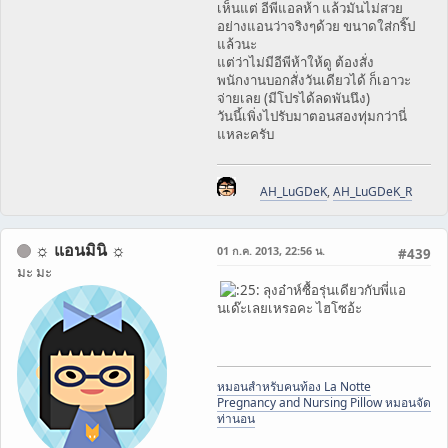
เห็นแต่ อีพีแอลห้า แล้วมันไม่สวย
อย่างแอนว่าจริงๆด้วย ขนาดใส่กริ๊ป
แล้วนะ
แต่ว่าไม่มีอีพีห้าให้ดู ต้องสั่ง
พนักงานบอกสั่งวันเดียวได้ ก็เอาวะ
จ่ายเลย (มีโปรได้ลดพันนึง)
วันนี้เพิ่งไปรับมาตอนสองทุ่มกว่านี่
แหละครับ
AH_LuGDeK
,
AH_LuGDeK_R
☼ แอนมินิ ☼
01 ก.ค. 2013, 22:56 น.
#439
มะ มะ
ลุงอ๋าห์ซื้อรุ่นเดียวกับพี่แอ
นเด๊ะเลยเหรอคะ ไฮโซอ้ะ
หมอนสำหรับคนท้อง La Notte
Pregnancy and Nursing Pillow หมอนจัด
ท่านอน