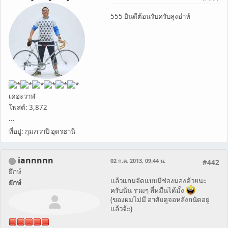
555 ยินดีต้อนรับครับลุงอ๋าห์
เดอะวาฬ
โพสต์: 3,872
...
ที่อยู่: กุมภวาปี อุดรธานี
iannnnn
02 ก.ค. 2013, 09:44 น.
#442
ยึกษ์
แล้วแถมจัดแบบมีช่องมองด้วยนะ
ยักษ์
ครับนั่น รวมๆ สี่หมื่นได้มั้ง
(ของผมไม่มี อาศัยดูจอหลังถนัดอยู่
แล้วจ้ะ)