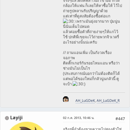
จริงๆแล้วตังค์พี่สาวน่ะ เขาอยากได้
กล้องให้แฟน ก็เลยให้หาซื้อให้ ไว้ไป
ถ่ายรูปหลานรับปริญญาด้วย
แต่เท่าที่ดูสงสัยต้องซื้อต่อแก
เพราะมันยุ่งยากมาก ปุ่มนู่น
นี่นั่นเต็มไปหมด
แล้วค่อยซื้อตัวที่ถ่ายง่ายๆให้แกไว้
ใช้ ปกติพี่เขยจะไว้ถ่ายพวกจิวเวลรี่
อะไรอย่างนั้นน่ะครับ
// ถามแอนเพิ่ม เป็นกังวลเรื่อง
จอภาพ
ติดติ๊กเกอร์กันรอยไหมแอน หรือว่า
ช่างมันไม่เป็นไร
(ประสบการณ์บอกว่าไม่ต้องติดก็ได้
แต่พอได้ของใหม่ก็กลัวนู่นกลัวนี้ ตู
จะบ้า
)
AH_LuGDeK
,
AH_LuGDeK_R
Layiji
02 ก.ค. 2013, 10:46 น.
#447
จริงๆพี่อ๋าต้องขายควายไปสองตัวใช่