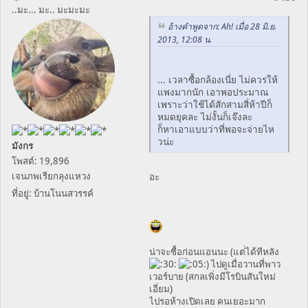
..มะ... มะ.. มะมะมะ
อ้างคำพูดจาก: Ah! เมื่อ 28 มิ.ย.
2013, 12:08 น.
... เวลาซื้อกล้องเนี่ย ไม่ควรให้
แพงมากนัก เอาพอประมาณ
เพราะว่าใช้ได้สักสามสี่ห้าปีก็
หมดยุคละ ไม่งั้นก็เจ๊งละ
ก็หาเอาแบบว่าที่พอจะจ่ายไห
วน่ะ
มังกร
โพสต์: 19,896
เจนภพเรียกลุงแหวง
อะ
ที่อยู่: บ้านโนนสวรรค์
น่าจะซื้อก่อนแอนนะ (แต่ได้ทีหลัง
) ไปดูเมื่อวานที่พาว
เวอร์บาย (สกลเพิ่งมีโรบินสันใหม่
เอี่ยม)
ไปรอห้างเปิดเลย คนเยอะมาก