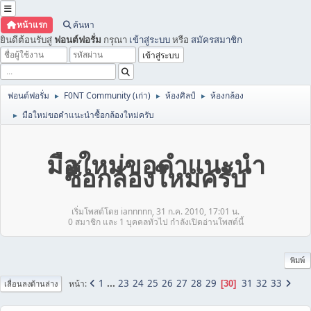
หน้าแรก
ค้นหา
ยินดีต้อนรับสู่
ฟอนต์ฟอรั่ม
กรุณา
เข้าสู่ระบบ
หรือ
สมัครสมาชิก
ฟอนต์ฟอรั่ม
F0NT Community (เก่า)
ห้องศิลป์
ห้องกล้อง
►
►
►
มือใหม่ขอคำแนะนำซื้อกล้องใหม่ครับ
►
มือใหม่ขอคำแนะนำ
ซื้อกล้องใหม่ครับ
เริ่มโพสต์โดย iannnnn, 31 ก.ค. 2010, 17:01 น.
0 สมาชิก และ 1 บุคคลทั่วไป กำลังเปิดอ่านโพสต์นี้
พิมพ์
1
...
23
24
25
26
27
28
29
31
32
33
หน้า
30
เลื่อนลงด้านล่าง