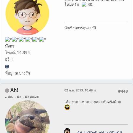
ไหมครับ
นักเขียนการ์ตูนรายปี
มังกร
โพสต์: 14,394
อุงิ !!
ที่อยู่: ณ บางรัก
Ah!
02 ก.ค. 2013, 10:49 น.
#448
..มะ... มะ.. มะมะมะ
เอ้อ ราคาเท่าควายสองตัวจริงด้วย
AH_LuGDeK
,
AH_LuGDeK_R