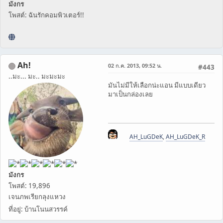
มังกร
โพสต์: ฉันรักคอมพิวเตอร์!!
Ah!
02 ก.ค. 2013, 09:52 น.
#443
..มะ... มะ.. มะมะมะ
มันไม่มีให้เลือกน่ะแอน มีแบบเดียว
มาเป็นกล่องเลย
AH_LuGDeK
,
AH_LuGDeK_R
มังกร
โพสต์: 19,896
เจนภพเรียกลุงแหวง
ที่อยู่: บ้านโนนสวรรค์