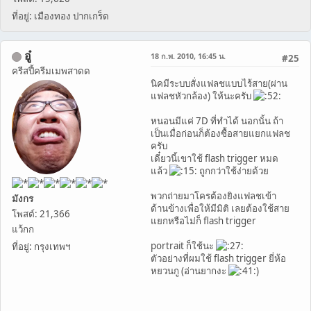
ที่อยู่: เมืองทอง ปากเกร็ด
อู๋
18 ก.พ. 2010, 16:45 น.
#25
ครีสปี้ครีมเมพสาดด
นิคมีระบบสั่งแฟลชแบบไร้สาย(ผ่าน
แฟลชหัวกล้อง) ให้นะครับ
หนอนมีแค่ 7D ที่ทำได้ นอกนั้น ถ้า
เป็นเมื่อก่อนก็ต้องซื้อสายแยกแฟลช
ครับ
เดี๋ยวนี้เขาใช้ flash trigger หมด
แล้ว
ถูกกว่าใช้ง่ายด้วย
พวกถ่ายมาโครต้องยิงแฟลชเข้า
มังกร
ด้านข้างเพื่อให้มีมิติ เลยต้องใช้สาย
โพสต์: 21,366
แยกหรือไม่ก็ flash trigger
แว้กก
portrait ก็ใช้นะ
ที่อยู่: กรุงเทพฯ
ตัวอย่างที่ผมใช้ flash trigger ยี่ห้อ
หยวนกู (อ่านยากงะ
)