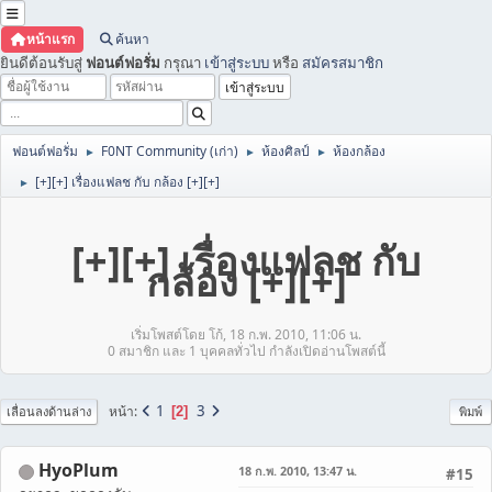
หน้าแรก
ค้นหา
ยินดีต้อนรับสู่
ฟอนต์ฟอรั่ม
กรุณา
เข้าสู่ระบบ
หรือ
สมัครสมาชิก
ฟอนต์ฟอรั่ม
F0NT Community (เก่า)
ห้องศิลป์
ห้องกล้อง
►
►
►
[+][+] เรื่องแฟลช กับ กล้อง [+][+]
►
[+][+] เรื่องแฟลช กับ
กล้อง [+][+]
เริ่มโพสต์โดย โก้, 18 ก.พ. 2010, 11:06 น.
0 สมาชิก และ 1 บุคคลทั่วไป กำลังเปิดอ่านโพสต์นี้
1
3
หน้า
2
เลื่อนลงด้านล่าง
พิมพ์
HyoPlum
18 ก.พ. 2010, 13:47 น.
#15