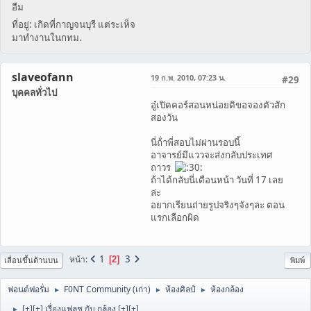
อืม
ที่อยู่: เกิดที่กาญจนบุรี แต่ระเห็จ
มาทำงานในกทม.
slaveofann
19 ก.พ. 2010, 07:23 น.
#29
บุคคลทั่วไป
อู๋เปิดคอร์สอนหน่อยดิขอจองตัวสัก
สองวัน
นี่ถ้่าพี่สอบไม่ผ่านรอบนี้
อาจารย์มีแววจะส่งกลับประเทศ
ถาวร
ถ้าได้กลับนี่เดือนหน้า วันที่ 17 เลย
ล่ะ
อยากเรียนถ่ายรูปจริงๆจังๆละ ตอน
แรกเลือกผิด
1
3
หน้า
2
เลื่อนขึ้นด้านบน
พิมพ์
ฟอนต์ฟอรั่ม
F0NT Community (เก่า)
ห้องศิลป์
ห้องกล้อง
►
►
►
[+][+] เรื่องแฟลช กับ กล้อง [+][+]
►