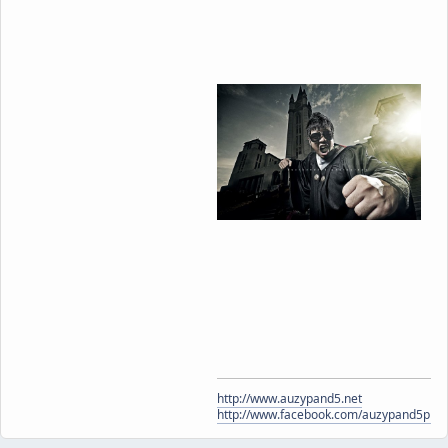
http://www.auzypand5.net
http://www.facebook.com/auzypand5pho