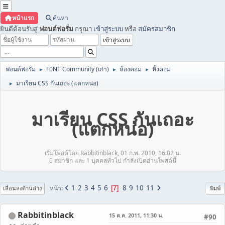
หน้าแรก
ค้นหา
ยินดีต้อนรับสู่
ฟอนต์ฟอรั่ม
กรุณา
เข้าสู่ระบบ
หรือ
สมัครสมาชิก
ฟอนต์ฟอรั่ม
F0NT Community (เก่า)
ห้องคอม
หิ้งคอม
►
►
►
มาเรียน CSS กันเถอะ (แตกหน่อ)
►
มาเรียน CSS กันเถอะ
(แตกหน่อ)
เริ่มโพสต์โดย Rabbitinblack, 01 ก.พ. 2010, 16:02 น.
0 สมาชิก และ 1 บุคคลทั่วไป กำลังเปิดอ่านโพสต์นี้
1
2
3
4
5
6
8
9
10
11
หน้า
7
เลื่อนลงด้านล่าง
พิมพ์
Rabbitinblack
15 ต.ค. 2011, 11:30 น.
#90