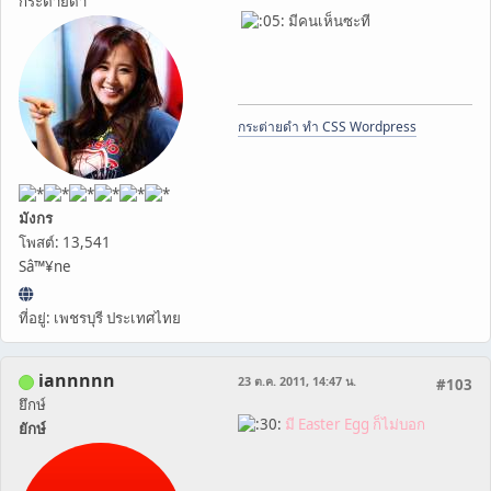
กระต่ายดำ
มีคนเห็นซะที
กระต่ายดำ ทำ CSS Wordpress
มังกร
โพสต์: 13,541
Sâ™¥ne
ที่อยู่: เพชรบุรี ประเทศไทย
iannnnn
23 ต.ค. 2011, 14:47 น.
#103
ยึกษ์
มี Easter Egg ก็ไม่บอก
ยักษ์