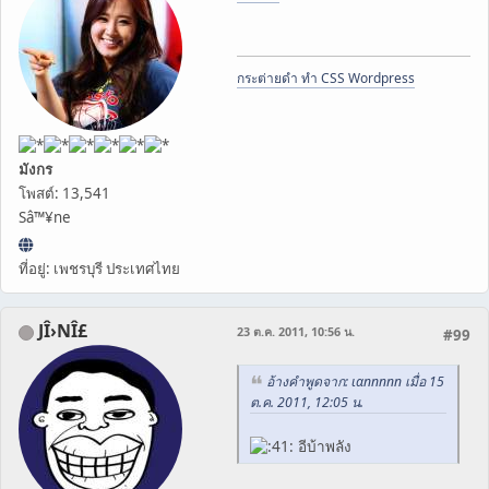
กระต่ายดำ ทำ CSS Wordpress
มังกร
โพสต์: 13,541
Sâ™¥ne
ที่อยู่: เพชรบุรี ประเทศไทย
JÎ›NÎ£
23 ต.ค. 2011, 10:56 น.
#99
อ้างคำพูดจาก: ιαппппп เมื่อ 15
ต.ค. 2011, 12:05 น.
อีบ้าพลัง