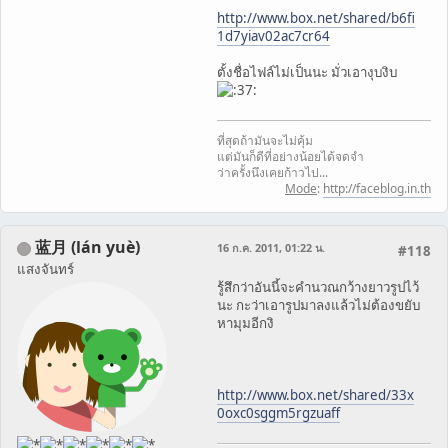
http://www.box.net/shared/b6fi
1d7yiav02ac7cr64
ตั้งชื่อไฟล์ไม่เป็นนะ มั่วเอางุบงิบ
ที่สุดถ้ามันจะไม่คุ้ม
แต่มันก็ดีที่อย่างน้อยได้จดจำ
ว่าครั้งนึงเคยก้าวไป...
Mode
:
http://faceblog.in.th
蓝月 (lán yuè)
16 ก.ค. 2011, 01:22 น.
#118
แสงจันทร์
รู้สึกว่าอันนี้จะคำนวณกว้างยาวรูปไว้
นะ กะว่าเอารูปมาลงแล้วไม่ต้องขยับ
หามุมอีกงิ
http://www.box.net/shared/33x
0oxc0sggm5rgzuaff