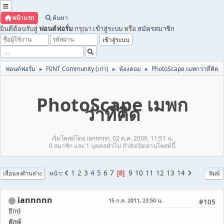
หน้าแรก
ค้นหา
ยินดีต้อนรับสู่
ฟอนต์ฟอรั่ม
กรุณา
เข้าสู่ระบบ
หรือ
สมัครสมาชิก
ฟอนต์ฟอรั่ม
F0NT Community (เก่า)
ห้องคอม
PhotoScape เมพกว่าที่คิด
►
►
►
PhotoScape เมพก
ว่าที่คิด
เริ่มโพสต์โดย iannnnn, 02 ต.ค. 2009, 11:51 น.
0 สมาชิก และ 1 บุคคลทั่วไป กำลังเปิดอ่านโพสต์นี้
1
2
3
4
5
6
7
9
10
11
12
13
14
หน้า
8
เลื่อนลงด้านล่าง
พิมพ์
iannnnn
15 ก.ค. 2011, 23:50 น.
#105
ยึกษ์
ยักษ์