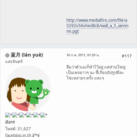
http://www.mediafire.com/file/a
3292v56vhed8cb/wall_a_5_iannn
nn.pgt
蓝月 (lán yuè)
16 ก.ค. 2011, 01:20 น.
#117
แสงจันทร์
ลืมว่าตัวเองก็ทำไว้อยู่ แต่ส่วนใหญ่
เป็นเพจยาวๆ นะ ขี้เกียจอัปรูปทีละ
โชะหลายๆ ครั้ง แหะๆ
มังกร
โพสต์: 31,627
faceblog.in.th â™¥