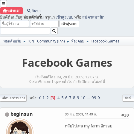
หน้าแรก
ค้นหา
ยินดีต้อนรับสู่
ฟอนต์ฟอรั่ม
กรุณา
เข้าสู่ระบบ
หรือ
สมัครสมาชิก
ฟอนต์ฟอรั่ม
F0NT Community (เก่า)
ห้องคอม
Facebook Games
►
►
►
Facebook Games
เริ่มโพสต์โดย IM, 28 มิ.ย. 2009, 12:07 น.
0 สมาชิก และ 1 บุคคลทั่วไป กำลังเปิดอ่านโพสต์นี้
1
2
4
5
6
7
8
9
10
...
99
หน้า
3
เลื่อนลงด้านล่าง
พิมพ์
beginsun
30 มิ.ย. 2009, 11:49 น.
#30
กลับไปเล่น my farm อีกรอบ