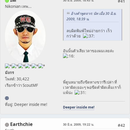
IM
30 มิ.ย. 2009, 18:43 น.
#41
Nikonian เทพ...
อ้างคำพูดจาก: นัท เมื่อ 30 มิ.ย.
2009, 18:39 น.
ลบผิดพิมพ์ใหม่ง่ายกว่า เร็ว
กว่าด้วย
อันนั้นตัวเสียเวลาของผมเลยล่ะ
มังกร
โพสต์: 30,422
พี่ตูนหมายถึงขีดทางขวารึเปล่า ที่
เรียกข้าว่า ScoutMF
เวลาผิดเยอะๆ พอขีดคำผิดเต็มเราก็
แพ้น่ะ
ที่อยู่: Deeper inside me!
Deeper inside me!
Earthchie
30 มิ.ย. 2009, 19:22 น.
#42