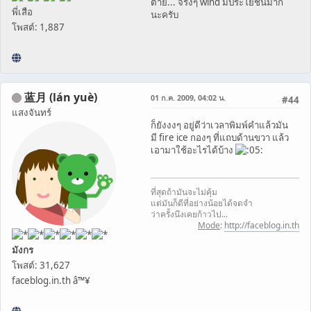
ตาย... จริงๆ wind มีประโยชน์มาก
พี่เสือ
นะครับ
โพสต์: 1,887
蓝月 (lán yuè)
01 ก.ค. 2009, 04:02 น.
#44
แสงจันทร์
ก็ยังงงๆ อยู่ดีว่าเวลาพิมพ์คำแล้วมัน
มี fire ice กองๆ ที่แถบด้านขวา แล้ว
เอามาใช้อะไรได้บ้าง
ที่สุดถ้ามันจะไม่คุ้ม
แต่มันก็ดีที่อย่างน้อยได้จดจำ
ว่าครั้งนึงเคยก้าวไป...
Mode
:
http://faceblog.in.th
มังกร
โพสต์: 31,627
faceblog.in.th â™¥