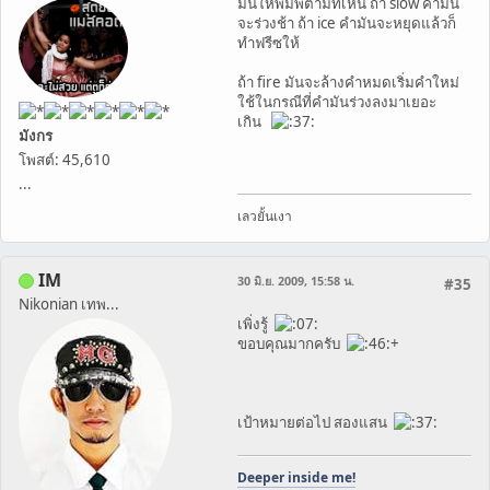
มันให้พิมพ์ตามที่เห็น ถ้า slow คำมัน
จะร่วงช้า ถ้า ice คำมันจะหยุดแล้วก็
ทำฟรีซให้
ถ้า fire มันจะล้างคำหมดเริ่มคำใหม่
ใช้ในกรณีที่คำมันร่วงลงมาเยอะ
เกิน
มังกร
โพสต์: 45,610
...
เลวยั้นเงา
IM
30 มิ.ย. 2009, 15:58 น.
#35
Nikonian เทพ...
เพิ่งรู้
ขอบคุณมากครับ
+
เป้าหมายต่อไป สองแสน
Deeper inside me!