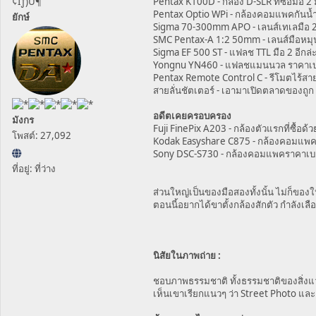
¢Ìƒ)Û¶
Pentax K100D - กล้อง D-SLR ที่ซื้อมื
Pentax Optio WPi - กล้องคอมแพคกันน้ำ 
ยักษ์
Sigma 70-300mm APO - เลนส์เทเลมือ 2 
SMC Pentax-A 1:2 50mm - เลนส์มือหมุนซื
Sigma EF 500 ST - แฟลช TTL มือ 2 อีกล่
Yongnu YN460 - แฟลชแมนนวล ราคาเ
Pentax Remote Control C - รีโมตไร้สายข
สายลั่นชัตเตอร์ - เอามาเปิดตลาดของถูก
อดีตเคยครอบครอง
มังกร
Fuji FinePix A203 - กล้องตัวแรกที่ซื้อด้ว
โพสต์: 27,092
Kodak Easyshare C875 - กล้องคอมแพค
Sony DSC-S730 - กล้องคอมแพคราคาเบาๆ เพ
ที่อยู่: ที่ว่าง
ส่วนใหญ่เป็นของมือสองทั้งนั้น ไม่ก็ของใ
ตอนนี้อยากได้ขาตั้งกล้องสักตัว กำลังเลือ
นิสัยในภาพถ่าย :
ชอบภาพธรรมชาติ ทั้งธรรมชาติของสิ่ง
เห็นเขาเรียกแนวๆ ว่า Street Photo แล