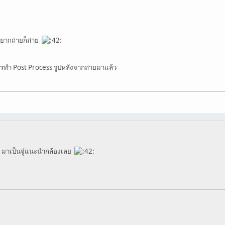
อยากถ่ายก็ถ่าย
การทำ Post Process รูปหลังจากถ่ายมาแล้ว
ัว มาเป็นจู๋แนะนำกล้องเลย