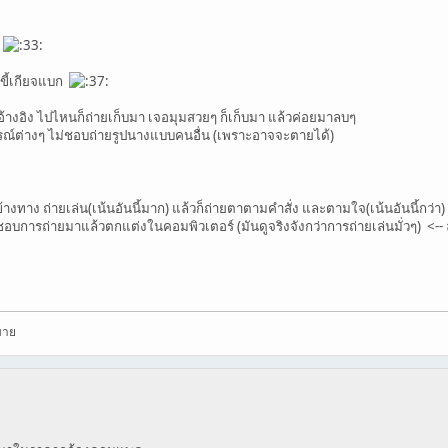
ี
ขี้เกียจแบก
้างอิง ไปไหนก็ถ่ายเก็บมา เจอมุมสวยๆ ก็เก็บมา แล้วค่อยมาลบๆ
ณ์ต่างๆ ไม่ชอบถ่ายรูปนางแบบคนอื่น (เพราะอาจจะตายได้)
ทาง ถ่ายเล่น(เน้นอันนี้มาก) แล้วก็ถ่ายตาตามคำสั่ง และตามใจ(เน้นอันนี้กว่า)
ชอบการถ่ายมาแล้วตกแต่งในคอมพิวเตอร์ (มันดูจริงจังกว่าการถ่ายเล่นมั่วๆ) <-
มาย