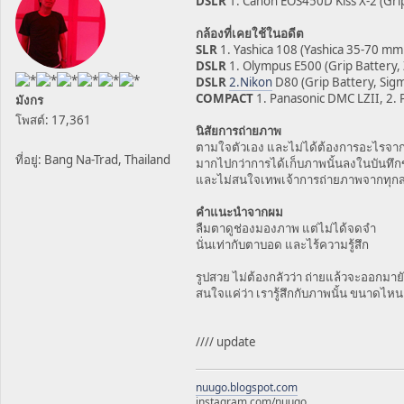
DSLR
1. Canon EOS450D Kiss X-2 (Gr
กล้องที่เคยใช้ในอดีต
SLR
1. Yashica 108 (Yashica 35-70 m
DSLR
1. Olympus E500 (Grip Battery,
DSLR
2.Nikon
D80 (Grip Battery, Si
COMPACT
1. Panasonic DMC LZII, 2. 
มังกร
โพสต์: 17,361
นิสัยการถ่ายภาพ
ตามใจตัวเอง และไม่ได้ต้องการอะไรจา
ที่อยู่: Bang Na-Trad, Thailand
มากไปกว่าการได้เก็บภาพนั้นลงในบันทึก
และไม่สนใจเทพเจ้าการถ่ายภาพจากทุก
คำแนะนำจากผม
ลืมตาดูช่องมองภาพ แต่ไม่ได้จดจำ
นั่นเท่ากับตาบอด และไร้ความรู้สึก
รูปสวย ไม่ต้องกลัวว่า ถ่ายแล้วจะออกมาย
สนใจแค่ว่า เรารู้สึกกับภาพนั้น ขนาดไหน
//// update
nuugo.blogspot.com
instagram.com/nuugo