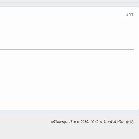
#17
แก้ไขล่าสุด
: 13 ม.ค. 2010, 16:42 น. โดย à¹‚à¸à¹‰
#18