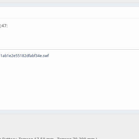
ee1ab1e2e55182dfabf34e.swf