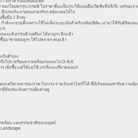
อ 2 มาในราคากล้องคอมแพค
ของใหม่ตกรุ่น เกรดB ในราคายิ้มแป้น (กะให้แอนยืมเปิดซิงที่หลีเป๊ะ แต่ของจ
อีกเช่นกัน ถ่ายคนสวยจริงๆ หลังเบลอได้ใจ
้อมือ 2 อีกล่ะ
ะ กำลังจะขายทิ้งเพราะใช้ไม่เต็มระบบ มันสำหรับกล้องฟิล์ม เอามาใช้กับดิจิตอลแ
บาๆ
องแท้ ตกรุ่นล้างสต๊อก ได้มาถูกๆ อีกแล้ว
 ซื้อมาขายต่อถูกๆ ให้ไปหลายๆ คนแล้ว
ยเงินตัวเอง
กึ่งโปร เตรียมความพร้อมก่อนจะไป D-SLR
ิ่งซื้อ แต่ให้แม่ใช้ แกเริ่มจะเที่ยวตอนแก่
หม่แต่ก็ตามหาของราคาไม่แรง จ่ายเงินเท่าไหร่ก็ได้ ที่มีเงินทอนเท่ากับความคุ้ม
กยี่ห้อประเมินความคุ้มค่าอยู่
แวดล้อม และธรรมชาติของมนุษย์
ะ Landscape