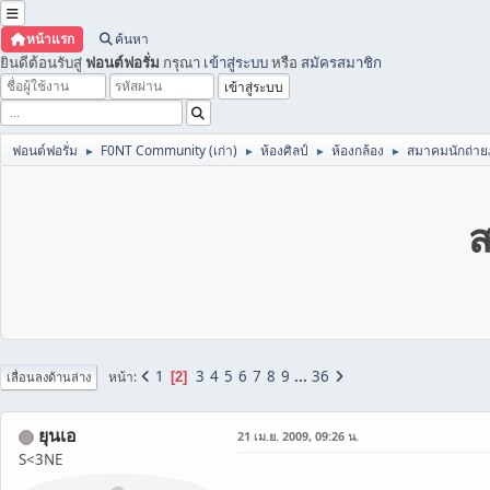
หน้าแรก
ค้นหา
ยินดีต้อนรับสู่
ฟอนต์ฟอรั่ม
กรุณา
เข้าสู่ระบบ
หรือ
สมัครสมาชิก
ฟอนต์ฟอรั่ม
F0NT Community (เก่า)
ห้องศิลป์
ห้องกล้อง
สมาคมนักถ่าย
►
►
►
►
ส
1
3
4
5
6
7
8
9
...
36
หน้า
2
เลื่อนลงด้านล่าง
ยุนเอ
21 เม.ย. 2009, 09:26 น.
S<3NE