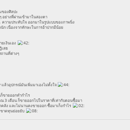
ุมของศิลปะ
อย่างที่ผ่านเข้ามาในสองตา
รณ์ ความประทับใจ ออกมาในรูปแบบของภาพนิ่ง
ัก เนื่องจากทักษะในการอ้าปากมีน้อย
จ่ายเงินเอง
ฎิเสธ
สถานที่ต่างๆ
ay แล้วอุปกรณ์มันเพิ่มมาเองไม่ตั้งใจ
วันก็ขายออกทำกำไร
ณ 3 เดือน ก็ขายออกไปในราคาที่เท่ากับตอนซื้อมา
เข้าคลัง และไม่นานคงขายออก ซื้อมาเก็งกำไร
ป ขาดทุนย่อยยับ