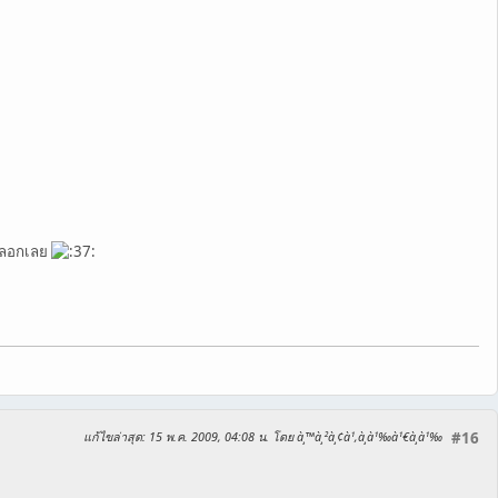
- ลอกเลย
แก้ไขล่าสุด
: 15 พ.ค. 2009, 04:08 น. โดย à¸™à¸²à¸¢à¹‚à¸­à¹‰à¹€à¸­à¹‰
#16