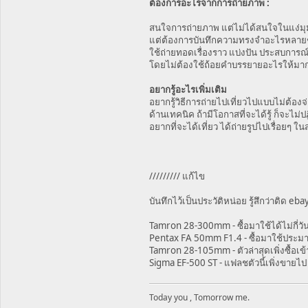
ต้องการอะไรจากการถ่ายภาพ :
สนใจการถ่ายภาพ แต่ไม่ได้สนใจในแง่ม
แต่ต้องการบันทึกความทรงจำอะไรหลายๆ 
ใช้ถ่ายทอดเรื่องราว แบ่งปัน ประสบกา
โดยไม่ต้องใช้ถ้อยคำบรรยายอะไรให้มากน
อยากรู้อะไรเพิ่มเติม
อยากรู้วิธีการถ่ายไปเที่ยวไปแบบไม่ต้อง
ด้านเทคนิค ถ้ามีโอกาสที่จะได้รู้ ก็จะไม่ป
อยากที่จะได้เที่ยว ได้ถ่ายรูปไปเรื่อยๆ ใน
///////// แก้ไข
บันทึกไว้เป็นประวัติหน่อย รู้สึกว่าติด eb
Tamron 28-300mm - ซื้อมาใช้ได้ไม่กี่
Pentax FA 50mm F1.4 - ซื้อมาใช้ประมา
Tamron 28-105mm - ตัวล่าสุดเพิ่งซื้อ
Sigma EF-500 ST - แฟลชตัวนี้เพิ่งขายไ
Today you , Tomorrow me.