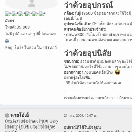
ว่าด้วยอุปกรณ์
กล้อง:
fuji s9600 ซื้อต่อมาจากลุงโก้ใจด
เลนส์:
ไม่มี
มังกร
อุปกรณ์เพิ่มเติม:
มีขาตั้งกล้องแถมมา แต่
โพสต์: 39,809
สมาคมศิษย์เก่าประจำตัว:
ไม่มีรูปตัวเองเอารูปนี้ก่อนเนอะ
- ตอน w800i ยังไม่เจ๊ง ชอบถ่ายภาพแนวอ
- ตอนนี้ ถ่ายภาพตามจังหวะและสถานการ
ที่อยู่: ในไร่ ในสวน ใน <3 เทอว์
ว่าด้วยอุปนิสัย
ชอบถ่าย:
ธรรมชาติมุมมองแปลกๆ อะไรข้าง
ไม่ชอบถ่าย:
อะไรที่ใช้เวลามากๆ และไม่
อยากถ่าย:
นางแบบคนอื่นบ้าง
อยากรู้อะไรเพิ่ม:
- วิธีถ่ายให้สวยแบบไม่ต้องผ่านคอม
เราจะต้องการอะไรมากมายไปกว่า อะไรมาก
นายโอ้เอ้
21 เม.ย. 2009, 10:07 น.
Ù©(â€¢Ì®Ì®Ìƒâ€¢Ìƒ)Û¶ Ù©(-
Ì®Ì®Ìƒ-Ìƒ)Û¶ Ù©(-Ì®Ì®Ìƒâ€
อุปกรณ์ที่ใช้ในปัจจุบัน