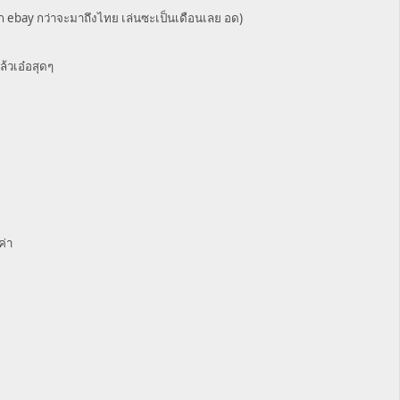
าก ebay กว่าจะมาถึงไทย เล่นซะเป็นเดือนเลย อด)
ล้วเอ๋อสุดๆ
ค่า