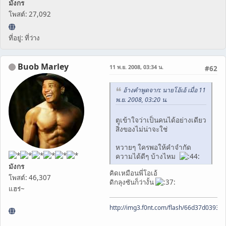
มังกร
โพสต์: 27,092
ที่อยู่: ที่ว่าง
Buob Marley
11 พ.ย. 2008, 03:34 น.
#62
อ้างคำพูดจาก: นายโอ้เอ้ เมื่อ 11
พ.ย. 2008, 03:20 น.
ตูเข้าใจว่าเป็นคนได้อย่างเดียว
สิ่งของไม่น่าจะใช่
หวายๆ ใครพอให้คำจำกัด
ความได้ดีๆ บ้างไหม
มังกร
คิดเหมือนพี่โอเอ้
โพสต์: 46,307
ดิกลุงซันก็ว่างั้น
แฮร่~
http://img3.f0nt.com/flash/66d37d0393