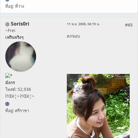
ที่อยู่: ที่ว่าง
Soris0ri
11 พ.ย. 2008, 04:19 น.
#65
~Frei
ตกขอบ
เฟรินจริงๆ
มังกร
โพสต์: 52,936
ì†Œë¦¬ ì†Œë¦¬
ที่อยู่: ศรีราชา