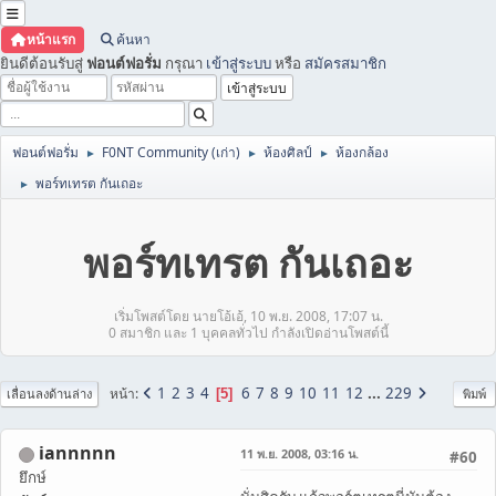
หน้าแรก
ค้นหา
ยินดีต้อนรับสู่
ฟอนต์ฟอรั่ม
กรุณา
เข้าสู่ระบบ
หรือ
สมัครสมาชิก
ฟอนต์ฟอรั่ม
F0NT Community (เก่า)
ห้องศิลป์
ห้องกล้อง
►
►
►
พอร์ทเทรต กันเถอะ
►
พอร์ทเทรต กันเถอะ
เริ่มโพสต์โดย นายโอ้เอ้, 10 พ.ย. 2008, 17:07 น.
0 สมาชิก และ 1 บุคคลทั่วไป กำลังเปิดอ่านโพสต์นี้
1
2
3
4
6
7
8
9
10
11
12
...
229
หน้า
5
เลื่อนลงด้านล่าง
พิมพ์
iannnnn
11 พ.ย. 2008, 03:16 น.
#60
ยึกษ์