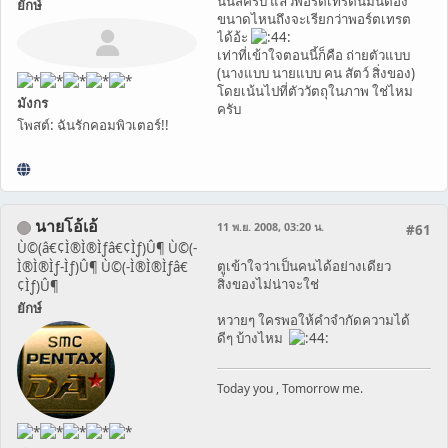
นั่นสิครับ แล้วพอร์ตเทรตนี่มันต้อง
ยักษ์
ขนาดไหนถึงจะเรียกว่าพอร์ตเทรต
ได้อ้ะ
เท่าที่เข้าใจตอนนี้ก็คือ ถ่ายตัวแบบ
(นางแบบ นายแบบ คน สัตว์ สิ่งของ)
โดยเน้นไปที่ตัววัตถุในภาพ ใช่ไหม
มังกร
ครับ
โพสต์: ฉันรักคอมพิวเตอร์!!
นายโอ้เอ้
11 พ.ย. 2008, 03:20 น.
#61
Ù©(â€¢Ì®Ì®Ìƒâ€¢Ìƒ)Û¶ Ù©(-
ตูเข้าใจว่าเป็นคนได้อย่างเดียว
Ì®Ì®Ìƒ-Ìƒ)Û¶ Ù©(-Ì®Ì®Ìƒâ€
สิ่งของไม่น่าจะใช่
¢Ìƒ)Û¶
ยักษ์
หวายๆ ใครพอให้คำจำกัดความได้
ดีๆ บ้างไหม
Today you , Tomorrow me.