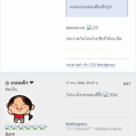
แถมแบบเดอะด๊อกอีกรูป
สุดยอดเลย
ประกวดวันไหนไปเชียร์ได้ปะเนี่ย
สรุปว่าน้องเค้ามีแฟนไปยัง
กระต่ายดำ ทำ CSS Wordpress
แนนเค้ก ❤
11 พ.ย. 2008, 05:07 น.
#67
ตัดเล็บ
ไปกะเม้งเหรอคะพี่บิ๊ก
Nothingness
||•• i-nan-za™``: วนัสนันท์ is back!
มังกร