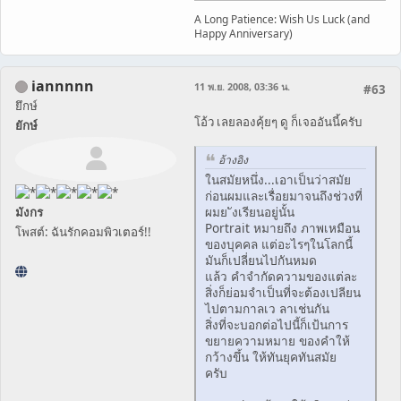
A Long Patience: Wish Us Luck (and
Happy Anniversary)
iannnnn
11 พ.ย. 2008, 03:36 น.
#63
ยึกษ์
โอ้ว เลยลองคุ้ยๆ ดู ก็เจออันนี้ครับ
ยักษ์
อ้างอิง
ในสมัยหนึ่ง...เอาเป็นว่าสมัย
ก่อนผมและเรื่อยมาจนถึงช่วงที่
ผมย ังเรียนอยู่นั้น
มังกร
Portrait หมายถึง ภาพเหมือน
โพสต์: ฉันรักคอมพิวเตอร์!!
ของบุคคล แต่อะไรๆในโลกนี้
มันก็เปลี่ยนไปกันหมด
แล้ว คำจำกัดความของแต่ละ
สิ่งก็ย่อมจำเป็นที่จะต้องเปลียน
ไปตามกาลเว ลาเช่นกัน
สิ่งที่จะบอกต่อไปนี้ก็เป้นการ
ขยายความหมาย ของคำให้
กว้างขึ้น ให้ทันยุคทันสมัย
ครับ