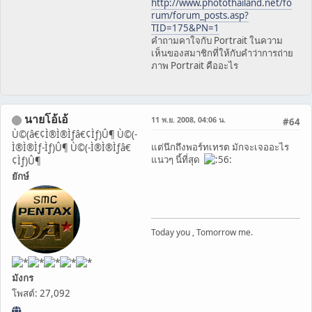
http://www.photothailand.net/fo
rum/forum_posts.asp?
TID=175&PN=1
คำถามคาใจกับ Portrait ในความ
เห็นของสมาชิกที่ให้กับคำว่าการถ่าย
ภาพ Portrait คืออะไร
นายโอ้เอ้
11 พ.ย. 2008, 04:06 น.
#64
Ù©(â€¢Ì®Ì®Ìƒâ€¢Ìƒ)Û¶ Ù©(-
แต่นึกถึงพอร์ทเทรต มักจะเจออะไร
Ì®Ì®Ìƒ-Ìƒ)Û¶ Ù©(-Ì®Ì®Ìƒâ€
แนวๆ นี้ที่สุด
¢Ìƒ)Û¶
ยักษ์
Today you , Tomorrow me.
มังกร
โพสต์: 27,092