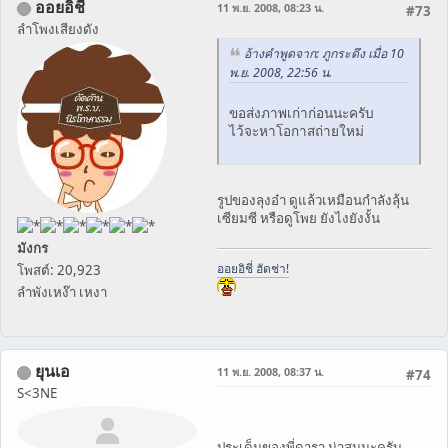
ออยอิชี่
11 พ.ย. 2008, 08:23 น.
#73
ลำโพงเสียงดัง
อ้างคำพูดจาก: ภูกระดึง เมื่อ 10
พ.ย. 2008, 22:56 น.
ขอส่งภาพเก่าก่อนนะครับ
ไว้จะหาโอกาสถ่ายใหม่
รูปของลุงอ๋า ดูแล้วเหมือนกำลังลุ้น
เซียมซี หรือดูโพย ยังไงยังงั้น
มังกร
ออยอิชี่ ฮัดช่า!
โพสต์: 20,923
ลำพังเหง๊า เหงา
ยุนเอ
11 พ.ย. 2008, 08:37 น.
#74
S<3NE
ประเด็นของพี่ดารา น่าสนนะครับ