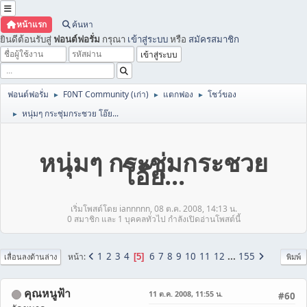
หน้าแรก
ค้นหา
ยินดีต้อนรับสู่
ฟอนต์ฟอรั่ม
กรุณา
เข้าสู่ระบบ
หรือ
สมัครสมาชิก
ฟอนต์ฟอรั่ม
F0NT Community (เก่า)
แตกฟอง
โชว์ของ
►
►
►
หนุ่มๆ กระชุ่มกระชวย โอ๊ย...
►
หนุ่มๆ กระชุ่มกระชวย
โอ๊ย...
เริ่มโพสต์โดย iannnnn, 08 ต.ค. 2008, 14:13 น.
0 สมาชิก และ 1 บุคคลทั่วไป กำลังเปิดอ่านโพสต์นี้
1
2
3
4
6
7
8
9
10
11
12
...
155
หน้า
5
เลื่อนลงด้านล่าง
พิมพ์
คุณหนูฟ้า
11 ต.ค. 2008, 11:55 น.
#60