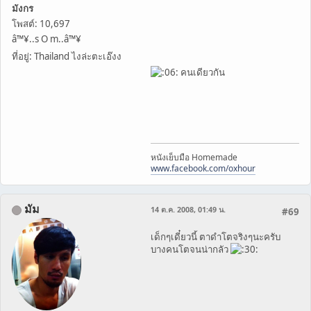
มังกร
โพสต์: 10,697
â™¥..s O m..â™¥
ที่อยู่: Thailand ไงล่ะตะเอ๊งง
คนเดียวกัน
หนังเย็บมือ Homemade
www.facebook.com/oxhour
มัม
14 ต.ค. 2008, 01:49 น.
#69
เด็กๆเดี๋ยวนี้ ตาดำโตจริงๆนะครับ
บางคนโตจนน่ากลัว