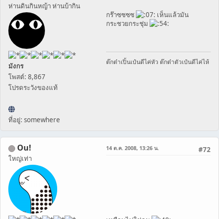
ห่านดินกินหญ้า ห่านบ้ากิน
กร๊าซซซซ
เห็นแล้วมัน
กระชวยกระชุ่ม
ต๊กต๋าเปิ้นเป๋นดีไค่หัว ต๊กต๋าตัวเป๋นดีไค่ไห้
มังกร
โพสต์: 8,867
โปรดระวังของแท้
ที่อยู่: somewhere
Ou!
14 ต.ค. 2008, 13:26 น.
#72
ใหญ่เท่า