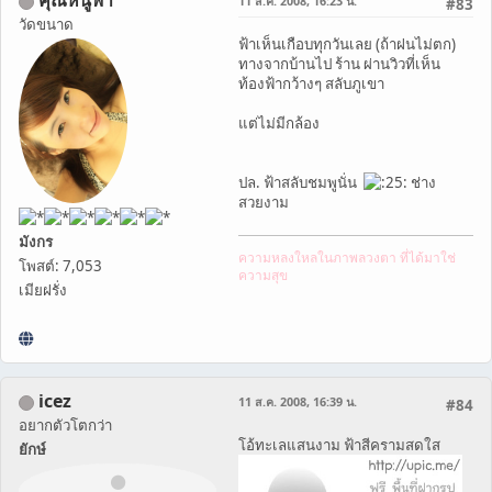
คุณหนูฟ้า
11 ส.ค. 2008, 16:23 น.
#83
วัดขนาด
ฟ้าเห็นเกือบทุกวันเลย (ถ้าฝนไม่ตก)
ทางจากบ้านไป ร้าน ผ่านวิวที่เห็น
ท้องฟ้ากว้างๆ สลับภูเขา
แต่ไม่มีกล้อง
ปล. ฟ้าสลับชมพูนั่น
ช่าง
สวยงาม
มังกร
ความหลงใหลในภาพลวงตา ที่ได้มาใช่
โพสต์: 7,053
ความสุข
เมียฝรั่ง
icez
11 ส.ค. 2008, 16:39 น.
#84
อยากตัวโตกว่า
โอ้ทะเลแสนงาม ฟ้าสีครามสดใส
ยักษ์