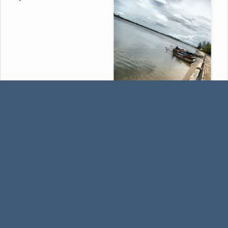
Today you , Tomorrow me.
1
2
3
4
5
7
8
9
10
11
12
13
...
277
หน้า
6
เลื่อนขึ้นด้านบน
พิมพ์
ฟอนต์ฟอรั่ม
F0NT Community (เก่า)
ห้องศิลป์
ห้องกล้อง
►
►
►