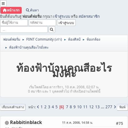
หน้าแรก
ค้นหา
ยินดีต้อนรับสู่
ฟอนต์ฟอรั่ม
กรุณา
เข้าสู่ระบบ
หรือ
สมัครสมาชิก
ฟอนต์ฟอรั่ม
F0NT Community (เก่า)
ห้องศิลป์
ห้องกล้อง
►
►
►
ท้องฟ้าบ้านคุณสีอะไรมั่งคะ
►
ท้องฟ้าบ้านคุณสีอะไร
มั่งคะ
เริ่มโพสต์โดย ดาราริกา, 10 ส.ค. 2008, 02:07 น.
0 สมาชิก และ 1 บุคคลทั่วไป กำลังเปิดอ่านโพสต์นี้
1
2
3
4
5
7
8
9
10
11
12
13
...
277
หน้า
6
เลื่อนลงด้านล่าง
พิมพ์
Rabbitinblack
11 ส.ค. 2008, 14:58 น.
#75