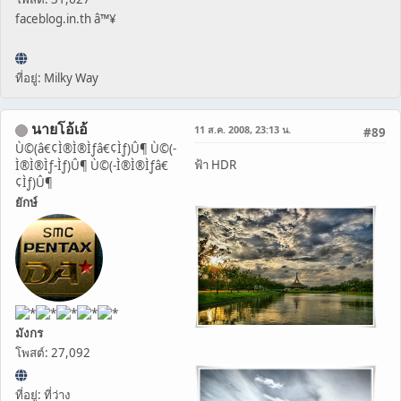
faceblog.in.th â™¥
ที่อยู่: Milky Way
นายโอ้เอ้
11 ส.ค. 2008, 23:13 น.
#89
Ù©(â€¢Ì®Ì®Ìƒâ€¢Ìƒ)Û¶ Ù©(-
ฟ้า HDR
Ì®Ì®Ìƒ-Ìƒ)Û¶ Ù©(-Ì®Ì®Ìƒâ€
¢Ìƒ)Û¶
ยักษ์
มังกร
โพสต์: 27,092
ที่อยู่: ที่ว่าง