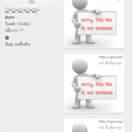
มังกร
โพสต์: 14,402
เมี๊ยววว ~*
ที่อยู่: บนพื้นดิน