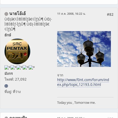
นายโอ้เอ้
11 ส.ค. 2008, 16:22 น.
#82
Ù©(â€¢Ì®Ì®Ìƒâ€¢Ìƒ)Û¶ Ù©(-
Ì®Ì®Ìƒ-Ìƒ)Û¶ Ù©(-Ì®Ì®Ìƒâ€
¢Ìƒ)Û¶
ยักษ์
มังกร
จาก
โพสต์: 27,092
http://www.f0nt.com/forum/ind
ex.php/topic,12193.0.html
ที่อยู่: ที่ว่าง
Today you , Tomorrow me.