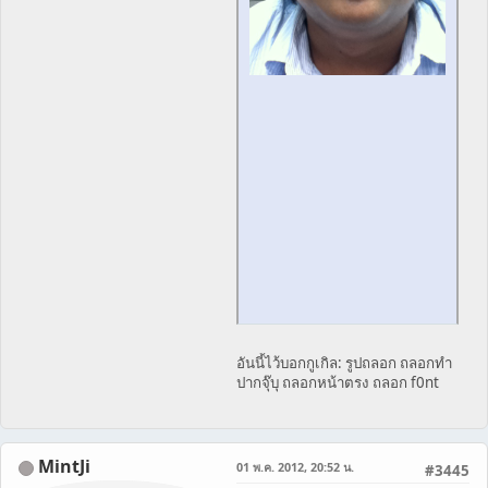
อันนี้ไว้บอกกูเกิล: รูปถลอก ถลอกทำ
ปากจุ๊บุ ถลอกหน้าตรง ถลอก f0nt
MintJi
01 พ.ค. 2012, 20:52 น.
#3445