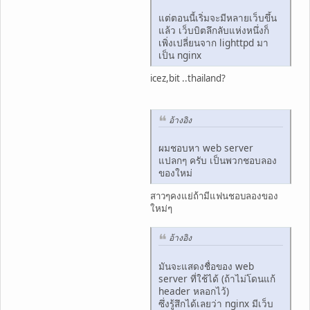
แต่ตอนนี้เริ่มจะมีหลายเว็บขึ้น
แล้ว เว็บบิตลึกลับแห่งหนึ่งก็
เพิ่งเปลี่ยนจาก lighttpd มา
เป็น nginx
icez,bit ..thailand?
อ้างอิง
ผมชอบหา web server
แปลกๆ ครับ เป็นพวกชอบลอง
ของใหม่
สาวๆคงแย่ถ้ามีแฟนชอบลองของ
ใหม่ๆ
อ้างอิง
มันจะแสดงชื่อของ web
server ที่ใช้ได้ (ถ้าไม่โดนแก้
header หลอกไว้)
ซึ่งรู้สึกได้เลยว่า nginx มีเว็บ