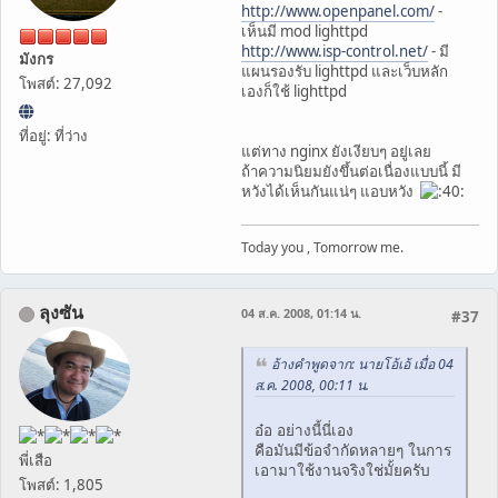
http://www.openpanel.com/
-
เห็นมี mod lighttpd
http://www.isp-control.net/
- มี
มังกร
แผนรองรับ lighttpd และเว็บหลัก
โพสต์: 27,092
เองก็ใช้ lighttpd
ที่อยู่: ที่ว่าง
แต่ทาง nginx ยังเงียบๆ อยู่เลย
ถ้าความนิยมยังขึ้นต่อเนื่องแบบนี้ มี
หวังได้เห็นกันแน่ๆ แอบหวัง
Today you , Tomorrow me.
ลุงซัน
04 ส.ค. 2008, 01:14 น.
#37
อ้างคำพูดจาก: นายโอ้เอ้ เมื่อ 04
ส.ค. 2008, 00:11 น.
อ๋อ อย่างนี้นี่เอง
คือมันมีข้อจำกัดหลายๆ ในการ
พี่เสือ
เอามาใช้งานจริงใช่มั้ยครับ
โพสต์: 1,805