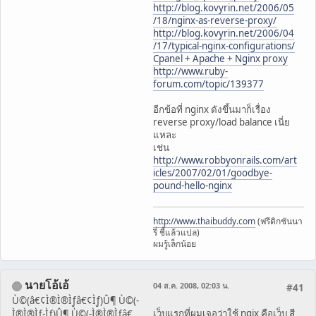
http://blog.kovyrin.net/2006/05
/18/nginx-as-reverse-proxy/
http://blog.kovyrin.net/2006/04
/17/typical-nginx-configurations/
Cpanel + Apache + Nginx proxy
http://www.ruby-
forum.com/topic/139377
อีกข้อที่ nginx ดังขึ้นมาก็เรื่อง
reverse proxy/load balance เนี่ย
แหละ
เช่น
http://www.robbyonrails.com/art
icles/2007/02/01/goodbye-
pound-hello-nginx
http://www.thaibuddy.com
(ฟรีดิกชันนา
รี่ ชี้แล้วแปล)
ผมรู้เล็กน้อย
นายโอ้เอ้
04 ส.ค. 2008, 02:03 น.
#41
Ù©(â€¢Ì®Ì®Ìƒâ€¢Ìƒ)Û¶ Ù©(-
เว็บแรกที่ผมเจอว่าใช้ ngix คือเว็บ สี
Ì®Ì®Ìƒ-Ìƒ)Û¶ Ù©(-Ì®Ì®Ìƒâ€