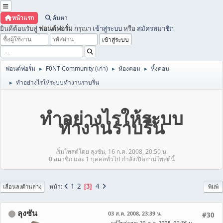
หน้าแรก
ค้นหา
ยินดีต้อนรับสู่
ฟอนต์ฟอรั่ม
กรุณา
เข้าสู่ระบบ
หรือ
สมัครสมาชิก
ฟอนต์ฟอรั่ม
F0NT Community (เก่า)
ห้องคอม
หิ้งคอม
►
►
►
ทำอย่างไรให้ระบบทำงานราบรื่น
►
ทำอย่างไรให้ระบบ
ทำงานราบรื่น
เริ่มโพสต์โดย ลุงซัน, 16 ก.ค. 2008, 20:50 น.
0 สมาชิก และ 1 บุคคลทั่วไป กำลังเปิดอ่านโพสต์นี้
1
2
4
หน้า
3
เลื่อนลงด้านล่าง
พิมพ์
ลุงซัน
03 ส.ค. 2008, 23:39 น.
#30
แก้ไขล่าสุด
: 20 ต.ค. 2008, 01:36 น.