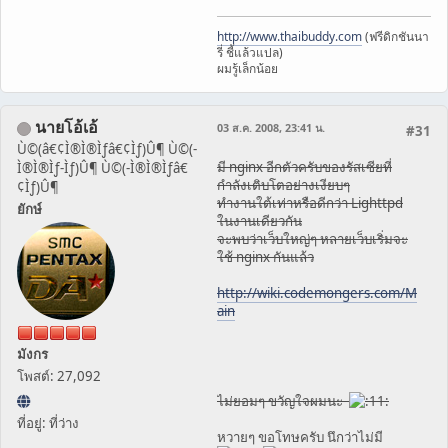
http://www.thaibuddy.com
(ฟรีดิกชันนา
รี่ ชี้แล้วแปล)
ผมรู้เล็กน้อย
นายโอ้เอ้
03 ส.ค. 2008, 23:41 น.
#31
Ù©(â€¢Ì®Ì®Ìƒâ€¢Ìƒ)Û¶ Ù©(-
มี nginx อีกตัวครับของรัสเซียที่
Ì®Ì®Ìƒ-Ìƒ)Û¶ Ù©(-Ì®Ì®Ìƒâ€
กำลังเติบโตอย่างเงียบๆ
¢Ìƒ)Û¶
ทำงานใต้เท่าหรือดีกว่า Lighttpd
ยักษ์
ในงานเดียวกัน
จะพบว่าเว็บใหญ่ๆ หลายเว็บเริ่มจะ
ใช้ nginx กันแล้ว
http://wiki.codemongers.com/M
ain
มังกร
โพสต์: 27,092
ไม่ยอมๆ ขวัญใจผมนะ
ที่อยู่: ที่ว่าง
หวายๆ ขอโทษครับ นึกว่าไม่มี