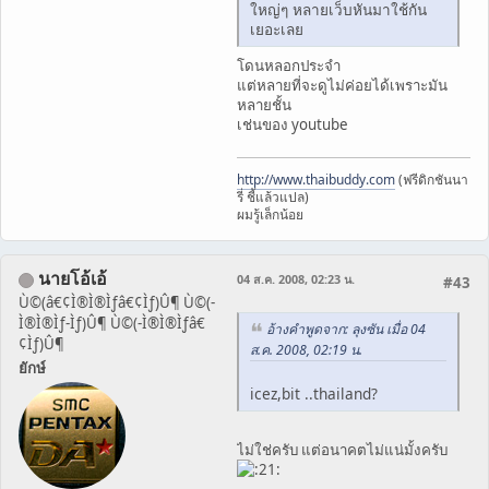
ใหญ่ๆ หลายเว็บหันมาใช้กัน
เยอะเลย
โดนหลอกประจำ
แต่หลายที่จะดูไม่ค่อยได้เพราะมัน
หลายชั้น
เช่นของ youtube
http://www.thaibuddy.com
(ฟรีดิกชันนา
รี่ ชี้แล้วแปล)
ผมรู้เล็กน้อย
นายโอ้เอ้
04 ส.ค. 2008, 02:23 น.
#43
Ù©(â€¢Ì®Ì®Ìƒâ€¢Ìƒ)Û¶ Ù©(-
Ì®Ì®Ìƒ-Ìƒ)Û¶ Ù©(-Ì®Ì®Ìƒâ€
อ้างคำพูดจาก: ลุงซัน เมื่อ 04
¢Ìƒ)Û¶
ส.ค. 2008, 02:19 น.
ยักษ์
icez,bit ..thailand?
ไม่ใช่ครับ แต่อนาคตไม่แน่มั้งครับ