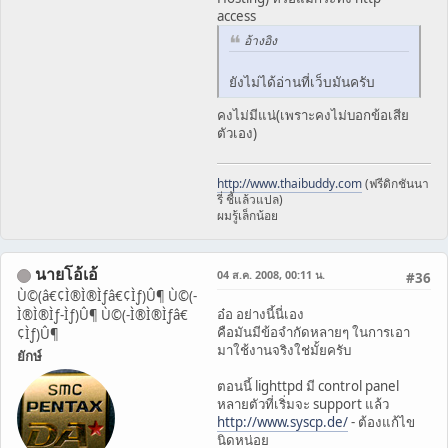
access
อ้างอิง
ยังไม่ได้อ่านที่เว็บมันครับ
คงไม่มีแน่(เพราะคงไม่บอกข้อเสีย
ตัวเอง)
http://www.thaibuddy.com
(ฟรีดิกชันนา
รี่ ชี้แล้วแปล)
ผมรู้เล็กน้อย
นายโอ้เอ้
04 ส.ค. 2008, 00:11 น.
#36
Ù©(â€¢Ì®Ì®Ìƒâ€¢Ìƒ)Û¶ Ù©(-
อ๋อ อย่างนี้นี่เอง
Ì®Ì®Ìƒ-Ìƒ)Û¶ Ù©(-Ì®Ì®Ìƒâ€
คือมันมีข้อจำกัดหลายๆ ในการเอา
¢Ìƒ)Û¶
มาใช้งานจริงใช่มั้ยครับ
ยักษ์
ตอนนี้ lighttpd มี control panel
หลายตัวที่เริ่มจะ support แล้ว
http://www.syscp.de/
- ต้องแก้ไข
นิดหน่อย