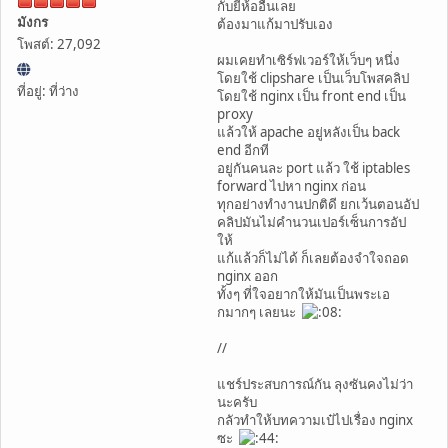
กับยี่ห้ออื่นเลย
มังกร
ต้องมาแก้มาปรับเอง
โพสต์: 27,092
ผมเคยทำเซิร์ฟเวอร์ให้เว็บๆ หนึ่ง
โดยใช้ clipshare เป็นเว็บโพสคลิป
ที่อยู่: ที่ว่าง
โดยใช้ nginx เป็น front end เป็น
proxy
แล้วให้ apache อยู่หลังเป็น back
end อีกที
อยู่กันคนละ port แล้ว ใช้ iptables
forward ไปหา nginx ก่อน
ทุกอย่างทำงานปกติดี ยกเว้นตอนอัป
คลิปมันไม่คำนวนเปอร์เซ็นการอัป
ให้
แก้แล้วก็ไม่ได้ ก็เลยต้องจำใจถอด
nginx ออก
ทั้งๆ ที่ใจอยากให้มันเป็นพระเอ
กมากๆ เลยนะ
//
แชร์ประสบการณ์กัน ลุงซันคงไม่ว่า
นะครับ
กลัวทำให้บทความเป๋ไปเรื่อง nginx
ซะ