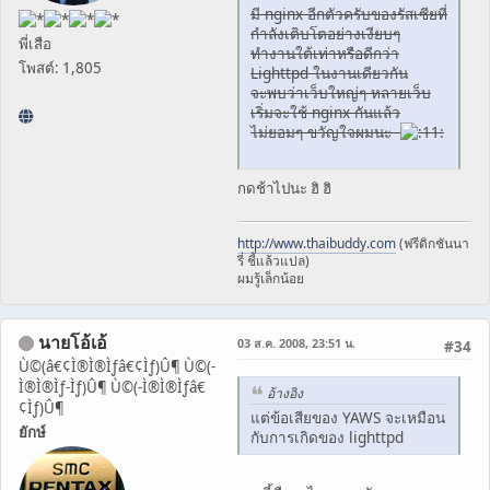
มี nginx อีกตัวครับของรัสเซียที่
กำลังเติบโตอย่างเงียบๆ
พี่เสือ
ทำงานใต้เท่าหรือดีกว่า
โพสต์: 1,805
Lighttpd ในงานเดียวกัน
จะพบว่าเว็บใหญ่ๆ หลายเว็บ
เริ่มจะใช้ nginx กันแล้ว
ไม่ยอมๆ ขวัญใจผมนะ
กดช้าไปนะ ฮิ ฮิ
http://www.thaibuddy.com
(ฟรีดิกชันนา
รี่ ชี้แล้วแปล)
ผมรู้เล็กน้อย
นายโอ้เอ้
03 ส.ค. 2008, 23:51 น.
#34
Ù©(â€¢Ì®Ì®Ìƒâ€¢Ìƒ)Û¶ Ù©(-
Ì®Ì®Ìƒ-Ìƒ)Û¶ Ù©(-Ì®Ì®Ìƒâ€
อ้างอิง
¢Ìƒ)Û¶
แต่ข้อเสียของ YAWS จะเหมือน
ยักษ์
กับการเกิดของ lighttpd