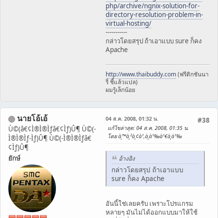
php/archive/ngnix-solution-for-
directory-resolution-problem-in-
virtual-hosting/
-----------
กล่าวโดยสรุป ถ้าเอาแบบ sure ก็คง
Apache
http://www.thaibuddy.com
(ฟรีดิกชันนา
รี่ ชี้แล้วแปล)
ผมรู้เล็กน้อย
นายโอ้เอ้
04 ส.ค. 2008, 01:32 น.
#38
แก้ไขล่าสุด
: 04 ส.ค. 2008, 01:35 น.
Ù©(â€¢Ì®Ì®Ìƒâ€¢Ìƒ)Û¶ Ù©(-
โดย à¸™à¸²à¸¢à¹‚à¸­à¹‰à¹€à¸­à¹‰
Ì®Ì®Ìƒ-Ìƒ)Û¶ Ù©(-Ì®Ì®Ìƒâ€
¢Ìƒ)Û¶
ยักษ์
อ้างอิง
กล่าวโดยสรุป ถ้าเอาแบบ
sure ก็คง Apache
อันนี้ใช่เลยครับ เพราะโปรแกรม
หลายๆ มันไม่ได้ออกแบบมาให้ใช้