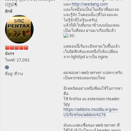
แดง
http://seedang.com
¢Ìƒ)Û¶
และก็เหมือนเป็นเว็บเดียวที่ผมเจอ
ยักษ์
และรู้จัก ในตอนนั้น (ที่ไม่เจอและ
ไม่รู้จักนี่ไม่รู้นะครับ)
แล้วก็มีเว็บที่ยกมาข้างบนนั่นแหละ
เป็นเว็บที่สอง ผ่านมาเกือบปีแล้ว
แต่ตอนนี้เริ่มจะมีหลายเว็บขึ้นแล้ว
เว็บบิตลึกลับแห่งหนึ่งก็เพิ่งเปลี่ยน
มังกร
จาก lighttpd มาเป็น nginx
โพสต์: 27,092
ผมชอบหา web server แปลกๆ ครับ
ที่อยู่: ที่ว่าง
เป็นพวกชอบลองของใหม่
มีเทคนิคอย่างหนึ่งที่ผมใช้ในการหา
คือ
ใช้ firefox ลง extension Header
Spy
https://addons.mozilla.org/en-
US/firefox/addon/4276
มันจะแสดงชื่อของ web server ที่
ใช้ได้ (ถ้าไม่โดนแก้ header หลอก