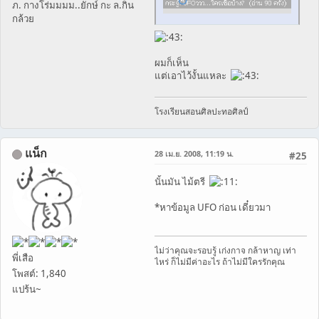
ภ. กางโร่มมมม..ยักษ์ กะ ล.กิน
กล้วย
ผมก็เห็น
แต่เอาไว้งั้นแหละ
โรงเรียนสอนศิลปะทอศิลป์
แน็ก
28 เม.ย. 2008, 11:19 น.
#25
นั้นมัน ไม้ตรี
*หาข้อมูล UFO ก่อน เดี๋ยวมา
ไม่ว่าคุณจะรอบรู้ เก่งกาจ กล้าหาญ เท่า
พี่เสือ
ไหร่ ก็ไม่มีค่าอะไร ถ้าไม่มีใครรักคุณ
โพสต์: 1,840
แปร้น~