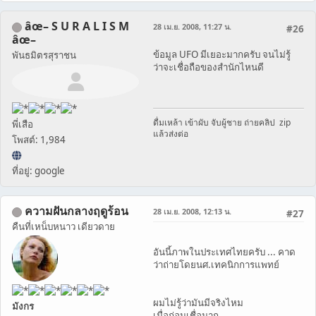
âœ– S U R A L I S M
28 เม.ย. 2008, 11:27 น.
#26
âœ–
ข้อมูล UFO มีเยอะมากครับ จนไม่รู้
พันธมิตรสุราชน
ว่าจะเชื่อถือของสำนักไหนดี
ดื่มเหล้า เข้าผับ จับผู้ชาย ถ่ายคลิป zip
พี่เสือ
แล้วส่งต่อ
โพสต์: 1,984
ที่อยู่: google
ความฝันกลางฤดูร้อน
28 เม.ย. 2008, 12:13 น.
#27
คืนที่เหน็บหนาว เดียวดาย
อันนี้ภาพในประเทศไทยครับ ... คาด
ว่าถ่ายโดยนศ.เทคนิกการแพทย์
ผมไม่รู้ว่ามันมีจริงไหม
มังกร
เมื่อก่อนเชื่อมาก