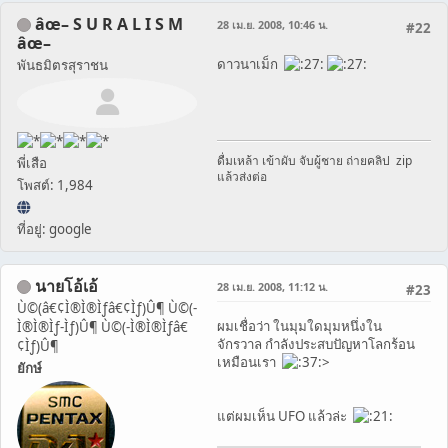
âœ– S U R A L I S M
28 เม.ย. 2008, 10:46 น.
#22
âœ–
ดาวนาเม็ก
พันธมิตรสุราชน
ดื่มเหล้า เข้าผับ จับผู้ชาย ถ่ายคลิป zip
พี่เสือ
แล้วส่งต่อ
โพสต์: 1,984
ที่อยู่: google
นายโอ้เอ้
28 เม.ย. 2008, 11:12 น.
#23
Ù©(â€¢Ì®Ì®Ìƒâ€¢Ìƒ)Û¶ Ù©(-
ผมเชื่อว่า ในมุมใดมุมหนึ่งใน
Ì®Ì®Ìƒ-Ìƒ)Û¶ Ù©(-Ì®Ì®Ìƒâ€
จักรวาล กำลังประสบปัญหาโลกร้อน
¢Ìƒ)Û¶
เหมือนเรา
>
ยักษ์
แต่ผมเห็น UFO แล้วล่ะ