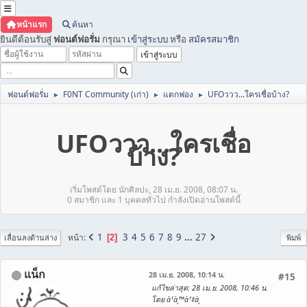
หน้าแรก
ค้นหา
ยินดีต้อนรับสู่
ฟอนต์ฟอรั่ม
กรุณา
เข้าสู่ระบบ
หรือ
สมัครสมาชิก
ฟอนต์ฟอรั่ม
F0NT Community (เก่า)
แตกฟอง
UFOววว...ใครเชื่อบ้าง?
►
►
►
UFOววว...ใครเชื่อ
บ้าง?
เริ่มโพสต์โดย นักศิลปะ, 28 เม.ย. 2008, 08:07 น.
0 สมาชิก และ 1 บุคคลทั่วไป กำลังเปิดอ่านโพสต์นี้
1
3
4
5
6
7
8
9
...
27
หน้า
2
เลื่อนลงด้านล่าง
พิมพ์
แน็ก
28 เม.ย. 2008, 10:14 น.
#15
แก้ไขล่าสุด
: 28 เม.ย. 2008, 10:46 น.
โดย à¹à¸™à¹‡à¸