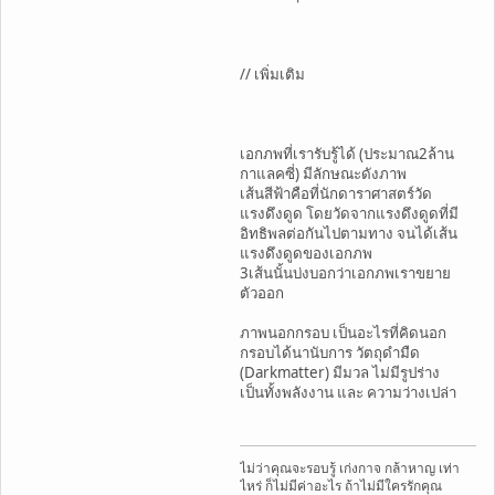
// เพิ่มเติม
เอกภพที่เรารับรู้ได้ (ประมาณ2ล้าน
กาแลคซี่) มีลักษณะดังภาพ
เส้นสีฟ้าคือที่นักดาราศาสตร์วัด
แรงดึงดูด โดยวัดจากแรงดึงดูดที่มี
อิทธิพลต่อกันไปตามทาง จนได้เส้น
แรงดึงดูดของเอกภพ
3เส้นนั้นบ่งบอกว่าเอกภพเราขยาย
ตัวออก
ภาพนอกกรอบ เป็นอะไรที่คิดนอก
กรอบได้นานับการ วัตถุดำมืด
(Darkmatter) มีมวล ไม่มีรูปร่าง
เป็นทั้งพลังงาน และ ความว่างเปล่า
ไม่ว่าคุณจะรอบรู้ เก่งกาจ กล้าหาญ เท่า
ไหร่ ก็ไม่มีค่าอะไร ถ้าไม่มีใครรักคุณ