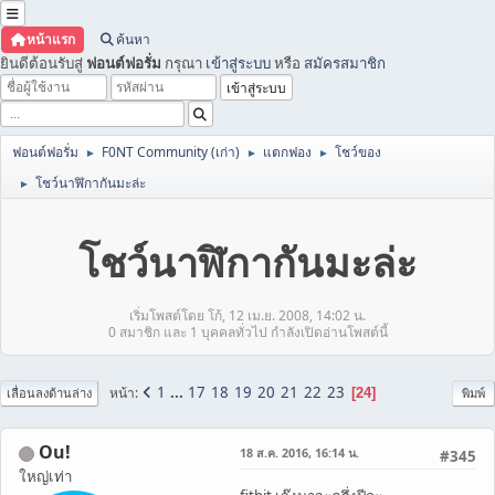
หน้าแรก
ค้นหา
ยินดีต้อนรับสู่
ฟอนต์ฟอรั่ม
กรุณา
เข้าสู่ระบบ
หรือ
สมัครสมาชิก
ฟอนต์ฟอรั่ม
F0NT Community (เก่า)
แตกฟอง
โชว์ของ
►
►
►
โชว์นาฬิกากันมะล่ะ
►
โชว์นาฬิกากันมะล่ะ
เริ่มโพสต์โดย โก้, 12 เม.ย. 2008, 14:02 น.
0 สมาชิก และ 1 บุคคลทั่วไป กำลังเปิดอ่านโพสต์นี้
1
...
17
18
19
20
21
22
23
หน้า
24
เลื่อนลงด้านล่าง
พิมพ์
Ou!
18 ส.ค. 2016, 16:14 น.
#345
ใหญ่เท่า