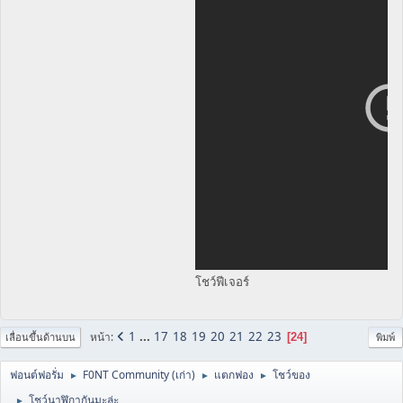
โชว์ฟีเจอร์
1
...
17
18
19
20
21
22
23
หน้า
24
เลื่อนขึ้นด้านบน
พิมพ์
ฟอนต์ฟอรั่ม
F0NT Community (เก่า)
แตกฟอง
โชว์ของ
►
►
►
โชว์นาฬิกากันมะล่ะ
►