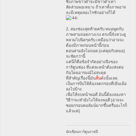
ซี่งภาพขาวดำจะมีขาวดำเทา
สัดส่วนพอเหมาะ ถ้าเทาทั้งภาพอาจ
จะมีเหตุผลอะไรซักอย่างก็ได้
2. สองช่องสุดท้ายครับ หมอพูดกับ
ภาพสามถอดกางเกง ตรงนี้จังหวะดู
หลวมไปนิดๆครับ เหมือนว่าอาจจะ
ต้องมีภาพก่อนหน้านี้ก่อน
ตอนสามยังไม่ถอด (แค่คุยกับหมอ)
จะชัดกว่านี้
แต่นี่ก็คือข้อจำกัดอย่างนึงของ
การ์ตูนช่อง ที่แต่ละหน้าต้องส่งต่อ
กันโดยอารมณ์ไม่สะดุด
ที่สำคัญเรื่องนี้มัน
สั้น
ดังนั้นเลย
เป็นการบีบให้ต้องลดกรอบที่เยิ่นเย้อ
ลงไปบ้าง
เพื่อให้จบหน้าพอดี อันนี้ต้องลองหา
วิธีว่าจะทำยังไงให้ลงพอดี (อาจจะ
ซอยกรอบคอลัมน์มากขึ้นหรืออะไรก็
แล้วแต่)
นักเขียนการ์ตูนรายปี