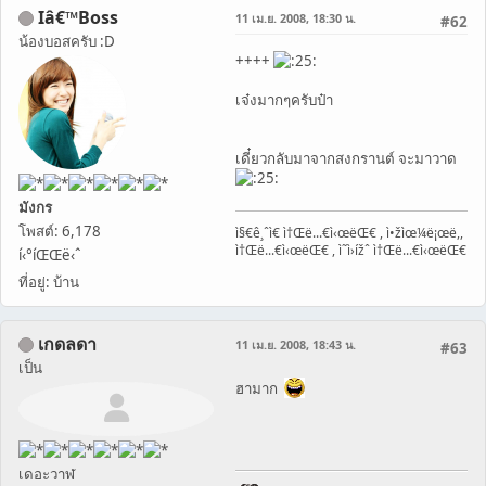
Iâ€™Boss
11 เม.ย. 2008, 18:30 น.
#62
น้องบอสครับ :D
++++
เจ๋งมากๆครับป๋า
เดี๋ยวกลับมาจากสงกรานต์ จะมาวาด
มังกร
โพสต์: 6,178
ì§€ê¸ˆì€ ì†Œë...€ì‹œëŒ€ , ì•žìœ¼ë¡œë,,
ì†Œë...€ì‹œëŒ€ , ì˜ì›ížˆ ì†Œë...€ì‹œëŒ€
í‹°íŒŒë‹ˆ
ที่อยู่: บ้าน
เกดลดา
11 เม.ย. 2008, 18:43 น.
#63
เป็น
ฮามาก
เดอะวาฬ