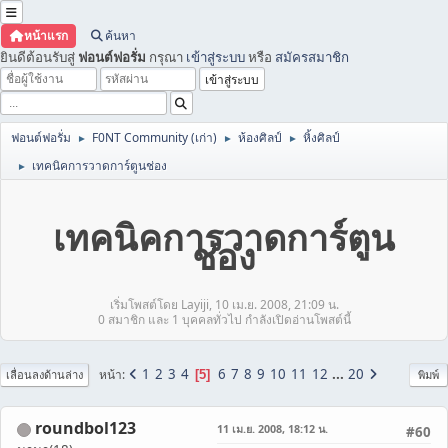
หน้าแรก
ค้นหา
ยินดีต้อนรับสู่
ฟอนต์ฟอรั่ม
กรุณา
เข้าสู่ระบบ
หรือ
สมัครสมาชิก
ฟอนต์ฟอรั่ม
F0NT Community (เก่า)
ห้องศิลป์
หิ้งศิลป์
►
►
►
เทคนิคการวาดการ์ตูนช่อง
►
เทคนิคการวาดการ์ตูน
ช่อง
เริ่มโพสต์โดย Layiji, 10 เม.ย. 2008, 21:09 น.
0 สมาชิก และ 1 บุคคลทั่วไป กำลังเปิดอ่านโพสต์นี้
1
2
3
4
6
7
8
9
10
11
12
...
20
หน้า
5
เลื่อนลงด้านล่าง
พิมพ์
roundbol123
11 เม.ย. 2008, 18:12 น.
#60