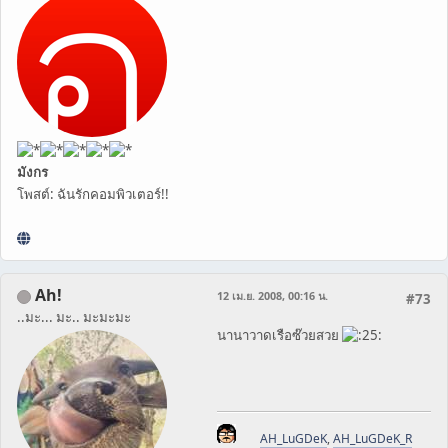
มังกร
โพสต์: ฉันรักคอมพิวเตอร์!!
Ah!
12 เม.ย. 2008, 00:16 น.
#73
..มะ... มะ.. มะมะมะ
นานาวาดเรือซ๊วยสวย
AH_LuGDeK
,
AH_LuGDeK_R