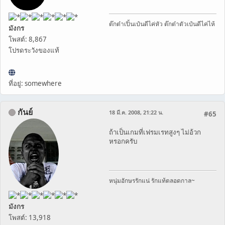
ต๊กต๋าเปิ้นเป๋นดีไค่หัว ต๊กต๋าตัวเป๋นดีไค่ไห้
มังกร
โพสต์: 8,867
โปรดระวังของแท้
ที่อยู่: somewhere
กันย์
18 มี.ค. 2008, 21:22 น.
#65
ถ้าเป็นเกมที่เฟรมเรทสูงๆ ไม่อ้วก
หรอกครับ
หนุ่มอักษรรักแน่ รักแท้ตลอดกาล~
มังกร
โพสต์: 13,918