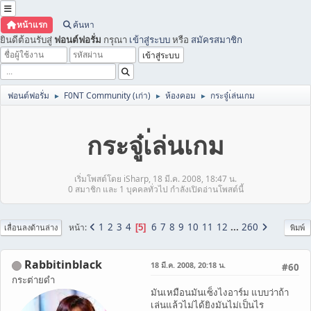
หน้าแรก
ค้นหา
ยินดีต้อนรับสู่
ฟอนต์ฟอรั่ม
กรุณา
เข้าสู่ระบบ
หรือ
สมัครสมาชิก
ฟอนต์ฟอรั่ม
F0NT Community (เก่า)
ห้องคอม
กระจู๋เ่ล่นเกม
►
►
►
กระจู๋เ่ล่นเกม
เริ่มโพสต์โดย iSharp, 18 มี.ค. 2008, 18:47 น.
0 สมาชิก และ 1 บุคคลทั่วไป กำลังเปิดอ่านโพสต์นี้
1
2
3
4
6
7
8
9
10
11
12
...
260
หน้า
5
เลื่อนลงด้านล่าง
พิมพ์
Rabbitinblack
18 มี.ค. 2008, 20:18 น.
#60
กระต่ายดำ
มันเหมือนมันเซ็งไงอาร์ม แบบว่าถ้า
เล่นแล้วไม่ได้ยิงมันไม่เป็นไร