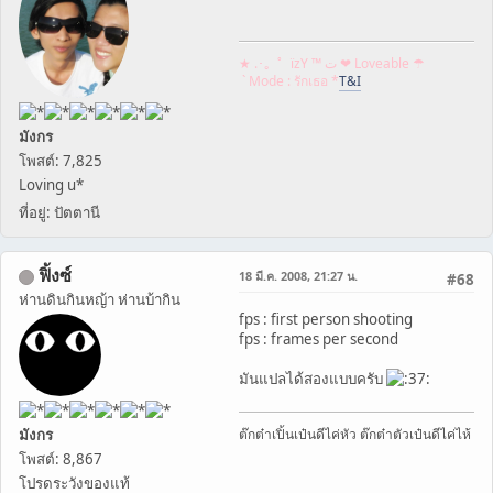
★ .･。゜ïzY ™ ﺕ ❤ Loveable ☂
` Mode : รักเธอ *
T&I
มังกร
โพสต์: 7,825
Loving u*
ที่อยู่: ปัตตานี
ฟิ้งซ์
18 มี.ค. 2008, 21:27 น.
#68
ห่านดินกินหญ้า ห่านบ้ากิน
fps : first person shooting
fps : frames per second
มันแปลได้สองแบบครับ
มังกร
ต๊กต๋าเปิ้นเป๋นดีไค่หัว ต๊กต๋าตัวเป๋นดีไค่ไห้
โพสต์: 8,867
โปรดระวังของแท้