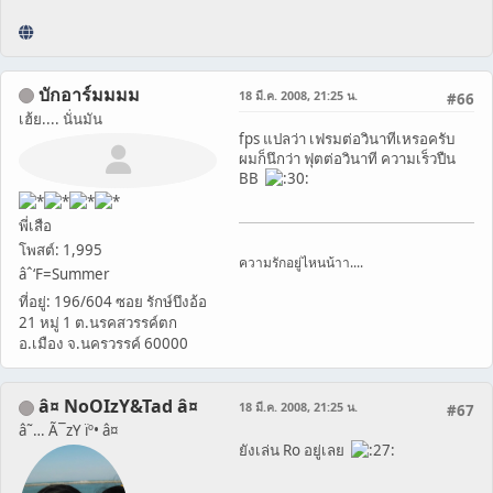
บักอาร์มมมม
18 มี.ค. 2008, 21:25 น.
#66
เฮ้ย.... นั่นมัน
fps แปลว่า เฟรมต่อวินาทีเหรอครับ
ผมก็นึกว่า ฟุตต่อวินาที ความเร็วปืน
ฺBB
พี่เสือ
โพสต์: 1,995
ความรักอยู่ไหนน้าา....
âˆ‘F=Summer
ที่อยู่: 196/604 ซอย รักษ์บึงอ้อ
21 หมู่ 1 ต.นรคสวรรค์ตก
อ.เมือง จ.นครวรรค์ 60000
â¤ NoOIzY&Tad â¤
18 มี.ค. 2008, 21:25 น.
#67
â˜… Ã¯zY ïº• â¤
ยังเล่น Ro อยู่เลย