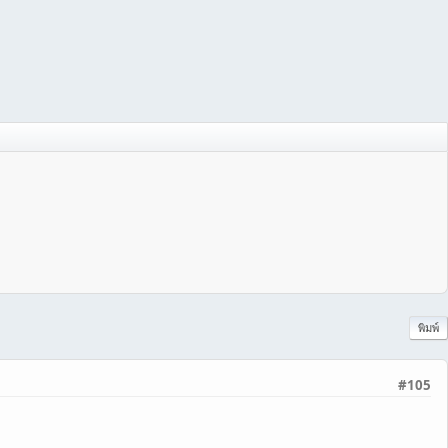
พิมพ์
#105