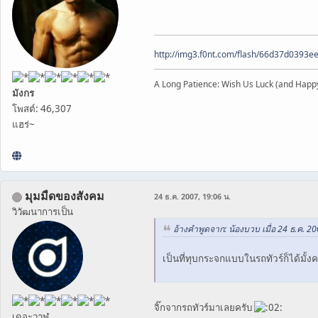
http://img3.f0nt.com/flash/66d37d0393
A Long Patience: Wish Us Luck (and Happ
มังกร
โพสต์: 46,307
แฮร่~
มุมมืดของสังคม
24 ธ.ค. 2007, 19:06 น.
วิวัฒนาการเป็น
อ้างคำพูดจาก: น้องบวบ เมื่อ 24 ธ.ค. 20
เป็นที่ทุบกระจกแบบในรถทัวร์ก็ได้มั้งครับ
จิ๊กจากรถทัวร์มาเลยครับ
เดอะวาฬ