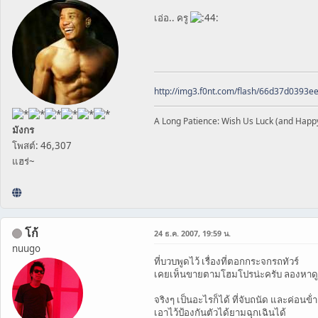
เอ่อ.. ครู
http://img3.f0nt.com/flash/66d37d0393
A Long Patience: Wish Us Luck (and Happ
มังกร
โพสต์: 46,307
แฮร่~
โก้
24 ธ.ค. 2007, 19:59 น.
nuugo
ที่บวบพูดไว้ เรื่องที่ตอกกระจกรถทัวร์
เคยเห็นขายตามโฮมโปรน่ะครับ ลองหาดู
จริงๆ เป็นอะไรก็ได้ ที่จับถนัด และค่อนข้่
เอาไว้ป้องกันตัวได้ยามฉุกเฉินได้