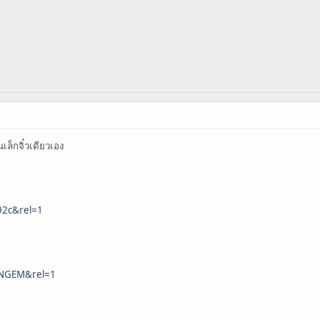
เล็กจิ๋วเดียวเอง
92c&rel=1
ENGEM&rel=1