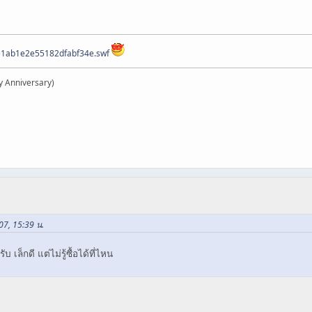
ee1ab1e2e55182dfabf34e.swf
y Anniversary)
07, 15:39 น.
 เล็กดี แต่ไม่รู้ซื้อได้ที่ไหน