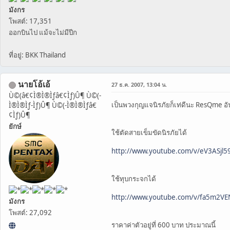
มังกร
โพสต์: 17,351
ออกบินไป แม้จะไม่มีปีก
ที่อยู่: BKK Thailand
นายโอ้เอ้
27 ธ.ค. 2007, 13:04 น.
Ù©(â€¢Ì®Ì®Ìƒâ€¢Ìƒ)Û¶ Ù©(-
เป็นพวงกุญแจนิรภัยก็เท่ดีนะ ResQme อัน
Ì®Ì®Ìƒ-Ìƒ)Û¶ Ù©(-Ì®Ì®Ìƒâ€
¢Ìƒ)Û¶
ยักษ์
ใช้ตัดสายเข็มขัดนิรภัยได้
http://www.youtube.com/v/eV3ASjl5
ใช้ทุบกระจกได้
http://www.youtube.com/v/fa5m2V
มังกร
โพสต์: 27,092
ราคาค่าตัวอยู่ที่ 600 บาท ประมาณนี้