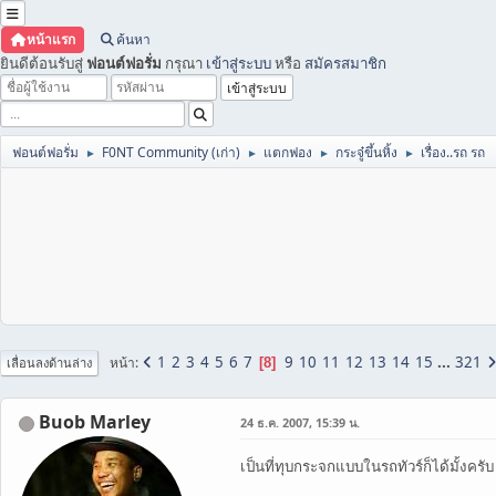
หน้าแรก
ค้นหา
ยินดีต้อนรับสู่
ฟอนต์ฟอรั่ม
กรุณา
เข้าสู่ระบบ
หรือ
สมัครสมาชิก
ฟอนต์ฟอรั่ม
F0NT Community (เก่า)
แตกฟอง
กระจู๋ขึ้นหิ้ง
เรื่อง..รถ รถ
►
►
►
►
1
2
3
4
5
6
7
9
10
11
12
13
14
15
...
321
หน้า
8
เลื่อนลงด้านล่าง
Buob Marley
24 ธ.ค. 2007, 15:39 น.
เป็นที่ทุบกระจกแบบในรถทัวร์ก็ได้มั้งครับ เล