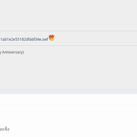
ee1ab1e2e55182dfabf34e.swf
y Anniversary)
างแข็ง