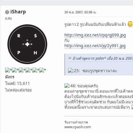
iSharp
20 พ.ย. 2007, 02:08 น.
และ
รูปดาว 2 รูป ต้นฉบับกับเปลี่ยนฟ้าแล้ว
http://img.icez.net/i/pq/qj099.jpg
กับ
http://img.icez.net/i/jq/2y991.jpg
อ้างคำพูดจาก: pahn* เมื่อ 20 พ.ย. 200
ชอบรูปชุดชาวนาละ
มังกร
โพสต์: 15,611
ขอบคุณครับ
ไม่หล่อแต่อร่อย
ตอนถ่ายชุดชาวนานี่ ตอนแรกที่ไปเค้าหลบ
ต้องไปนั่งกับเค้าก่อนสักระยะแล้วค่อยลง
บางทีก็ใช้ช่วงเลนผิดช่วง กับผมไม่มีเลน
ทั้งหมดนี้เพราะขาดประสบการณ์เพียวๆ
รับงานถ่ายภาพ
www.rpash.com