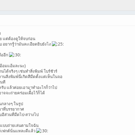
บ
ย แต่ต้องดูให้จบก่อน
บ อยากรู้ว่ามันละเอียดยิบยังไง
ถืออีก
าอ้อมแอ้มละนะ)
ด้จริงๆ เช่นทำสิ่งพิมพ์ โบร์ชัวร์
สิ่งพิมพ์นี่เกิดสีมืดตั้งแต่เห็นในจอ
ันที
ั้งครับ แล้วค่อยเอามาทำอะไรก็ว่าไป
จจะถ่ายคร่อมเผื่้อไว้ก็ได้
ณกลางๆ ในรูป
อาที่บรรยากาศ
อีส่วนที่มืดไป-สว่างไป
ใช่แบบถ่ายเล่นตามใจฉัน
ร์เฟกต์นั่นแหละดีแล้ว