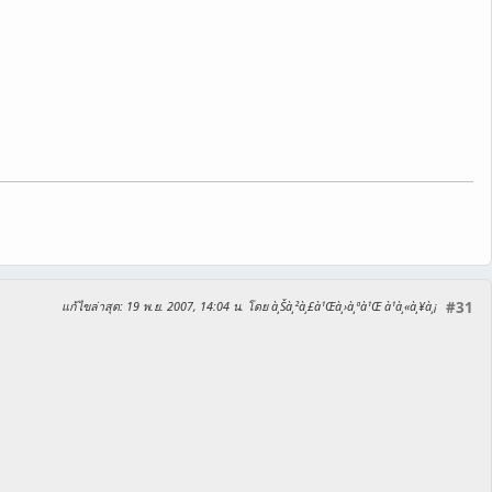
แก้ไขล่าสุด
: 19 พ.ย. 2007, 14:04 น. โดย à¸Šà¸²à¸£à¹Œà¸›à¸ªà¹Œ à¹à¸«à¸¥à¸¡
#31