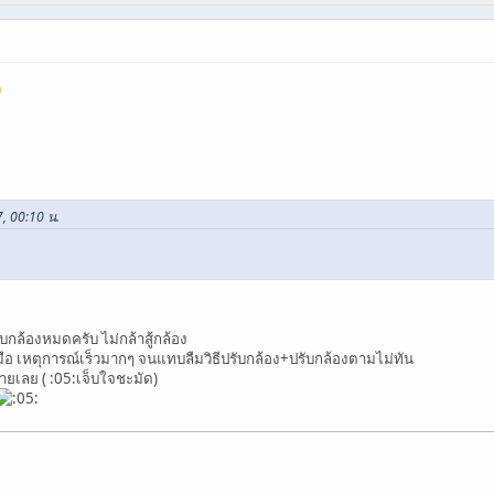
7, 00:10 น.
กล้องหมดครับ ไม่กล้าสู้กล้อง
มือ เหตุการณ์เร็วมากๆ จนแทบลืมวิธีปรับกล้อง+ปรับกล้องตามไม่ทัน
วายเลย ( :05:เจ็บใจชะมัด)