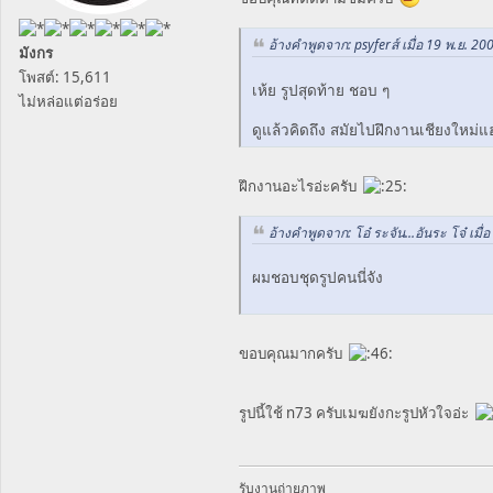
อ้างคำพูดจาก: psyferส์ เมื่อ 19 พ.ย. 20
มังกร
โพสต์: 15,611
เห้ย รูปสุดท้าย ชอบ ๆ
ไม่หล่อแต่อร่อย
ดูแล้วคิดถึง สมัยไปฝึกงานเชียงใหม่
ฝึกงานอะไรอ่ะครับ
อ้างคำพูดจาก: โอ๋ ระจัน...อันระ โจ๋ เมื่
ผมชอบชุดรูปคนนี่จัง
ขอบคุณมากครับ
รูปนี้ใช้ n73 ครับเมฆยังกะรูปหัวใจอ่ะ
รับงานถ่ายภาพ