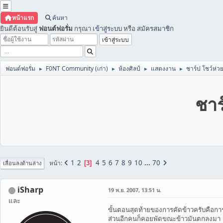
หน้าแรก
ค้นหา
ยินดีต้อนรับสู่
ฟอนต์ฟอรั่ม
กรุณา
เข้าสู่ระบบ
หรือ
สมัครสมาชิก
ฟอนต์ฟอรั่ม
F0NT Community (เก่า)
ห้องศิลป์
แสดงงาน
ชาร์ป โชว์ห่ว
►
►
►
►
ชาร
1
2
4
5
6
7
8
9
10
...
70
หน้า
3
เลื่อนลงด้านล่าง
iSharp
19 พ.ย. 2007, 13:51 น.
และ
ขั้นตอนสุดท้ายของการคัดข้าวครับคือกา
ส่วนอีกคนก็คอยพัดขณะข้าวมันตกลงมา