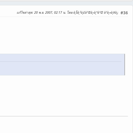
แก้ไขล่าสุด
: 20 พ.ย. 2007, 02:17 น. โดย à¸Šà¸²à¸£à¹Œà¸›à¸ªà¹Œ à¹à¸«à¸¥à¸¡
#36