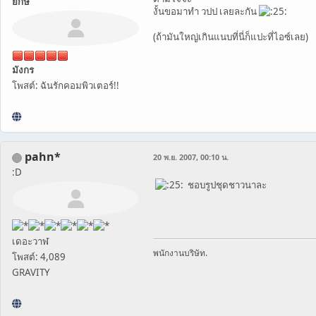
ยักษ์
งั้นขอมาทำ วปป เลยละกัน
(ถ้ามันใหญ่เกินแนบที่นี่ก็แปะที่ไอซ์เลย)
มังกร
โพสต์: ฉันรักคอมพิวเตอร์!!
pahn*
20 พ.ย. 2007, 00:10 น.
:D
ชอบรูปชุดชาวนาละ
เดอะวาฬ
พนักงานบริษัท.
โพสต์: 4,089
GRAVITY