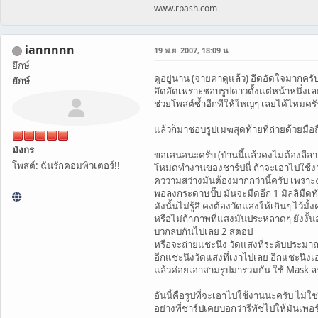
www.rpash.com
iannnnn
19 พ.ย. 2007, 18:09 น.
ยึกษ์
ดูอยู่นาน (จ่ายค่าดูแล้ว) อึดอัดใจมากครั
ยักษ์
อึดอัดเพราะชอบรูปดาวตั้งแต่หน้าหนึ่งเล
ช่วยโพสต์ซ้ำอีกทีให้ใหญ่ๆ เลยได้ไหมครั
แล้วก็มาชอบรูปเมฆสุดท้ายที่ถ่ายด้วยมือ
มังกร
ขอเสนอนะครับ (ป่านนี้แล้วคงไม่ต้องลีล
โพสต์: ฉันรักคอมพิวเตอร์!!
โหมดทำงานของชาร์ปนี่ ถ้าจะเอาไปใช้งานไ
คววามสว่างมันต้องมากกว่านี้ครับ เพราะงาน
พอลงกระดาษปั๊บ มันจะมืดอีก 1 มิลลิมืดท
ดังนั้นไม่รู้สิ คงต้องวัดแสงให้เกินๆ ไว้ม
หรือไม่ถ้าภาพที่แสงมันประหลาดๆ ยังงั้นอา
บวกลบกันไปเลย 2 สตอป
หรือจะถ่ายแชะนึง วัดแสงที่ระดับประมา
อีกแชะนึงวัดแสงที่เงาไปเลย อีกแชะนึงเ
แล้วค่อยเอาสามรูปมารวมกัน ใช้ Mask ลบ
อันนี้คือรูปที่จะเอาไปใช้งานนะครับ ไม่
อย่างที่ชาร์ปเคยบอกว่ารีทัชไปให้มันเพอ