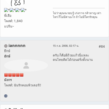
ไม่ว่าคุณจะรอบรู้ เก่งกาจ กล้าหาญ เท่า
พี่เสือ
ไหร่ ก็ไม่มีค่าอะไร ถ้าไม่มีใครรักคุณ
โพสต์: 1,840
แปร้น~
iannnnn
15 ก.ย. 2008, 02:17 น.
#84
ยึกษ์
ครับ ก็คือผีถ้วยแก้วนี่แหละ
ยักษ์
คนไทยคิดได้ก่อนฝรั่งตั้งนาน
มังกร
โพสต์: ฉันรักคอมพิวเตอร์!!