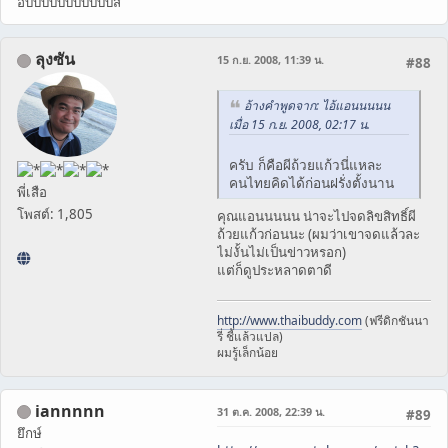
อึ๊บบบบบบบบบบบส์
ลุงซัน
15 ก.ย. 2008, 11:39 น.
#88
อ้างคำพูดจาก: ไอ้แอนนนนน
เมื่อ 15 ก.ย. 2008, 02:17 น.
ครับ ก็คือผีถ้วยแก้วนี่แหละ
คนไทยคิดได้ก่อนฝรั่งตั้งนาน
พี่เสือ
โพสต์: 1,805
คุณแอนนนนน น่าจะไปจดลิขสิทธิ์ผี
ถ้วยแก้วก่อนนะ (ผมว่าเขาจดแล้วละ
ไม่งั้นไม่เป็นข่าวหรอก)
แต่ก็ดูประหลาดตาดี
http://www.thaibuddy.com
(ฟรีดิกชันนา
รี่ ชี้แล้วแปล)
ผมรู้เล็กน้อย
iannnnn
31 ต.ค. 2008, 22:39 น.
#89
ยึกษ์