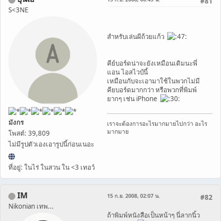
#81
S<3NE
สำหรับเล่นผีถ้วยแก้ว
คีย์บอร์ดน่าจะยังเหมือนเดิมนะพี่
แอน ไอสไวป์นี้
เหมือนกับจะเอามาใช้ในพวกไม่มี
คียบอร์ดมากกว่า หรือพวกที่พิมพ์
ยากๆ เช่น iPhone
มังกร
เราจะต้องการอะไรมากมายไปกว่า อะไร
มากมาย
โพสต์: 39,809
ไม่มีรูปตัวเองเอารูปนี้ก่อนเนอะ
ที่อยู่: ในไร่ ในสวน ใน <3 เทอว์
IM
15 ก.ย. 2008, 02:07 น.
#82
Nikonian เทพ...
ถ้าพิมพ์หนังสือเป็นหน้าๆ นี่ลากนิ้ว