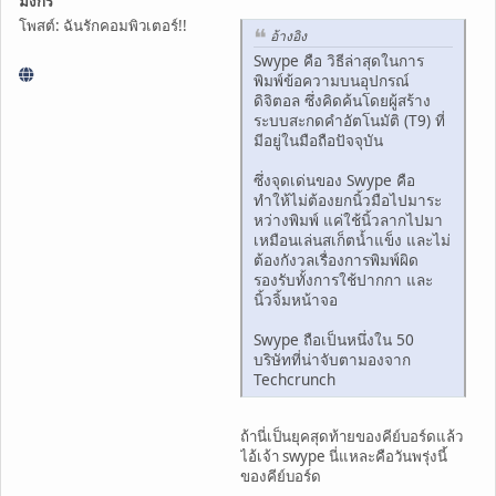
มังกร
โพสต์: ฉันรักคอมพิวเตอร์!!
อ้างอิง
Swype คือ วิธีล่าสุดในการ
พิมพ์ข้อความบนอุปกรณ์
ดิจิตอล ซึ่งคิดค้นโดยผู้สร้าง
ระบบสะกดคำอัตโนมัติ (T9) ที่
มีอยู่ในมือถือปัจจุบัน
ซึ่งจุดเด่นของ Swype คือ
ทำให้ไม่ต้องยกนิ้วมือไปมาระ
หว่างพิมพ์ แค่ใช้นิ้วลากไปมา
เหมือนเล่นสเก็ตน้ำแข็ง และไม่
ต้องกังวลเรื่องการพิมพ์ผิด
รองรับทั้งการใช้ปากกา และ
นิ้วจิ้มหน้าจอ
Swype ถือเป็นหนึ่งใน 50
บริษัทที่น่าจับตามองจาก
Techcrunch
ถ้านี่เป็นยุคสุดท้ายของคีย์บอร์ดแล้ว
ไอ้เจ้า swype นี่แหละคือวันพรุ่งนี้
ของคีย์บอร์ด