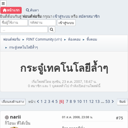
หน้าแรก
ค้นหา
ยินดีต้อนรับสู่
ฟอนต์ฟอรั่ม
กรุณา
เข้าสู่ระบบ
หรือ
สมัครสมาชิก
ฟอนต์ฟอรั่ม
F0NT Community (เก่า)
ห้องคอม
หิ้งคอม
►
►
►
กระจู๋เทคโนโลยีล้ำๆ
►
กระจู๋เทคโนโลยีล้ำๆ
เริ่มโพสต์โดย ลุงซัน, 23 ต.ค. 2007, 18:47 น.
0 สมาชิก และ 1 บุคคลทั่วไป กำลังเปิดอ่านโพสต์นี้
1
2
3
4
5
7
8
9
10
11
12
13
...
53
หน้า
6
เลื่อนลงด้านล่าง
พิมพ์
narii
01 ส.ค. 2008, 23:08 น.
#75
ก็โอนะ ที่ได้เป็น