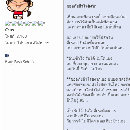
ขออภัยถ้าใจยังรัก
เพื่อน แค่เพื่อน เธอย้ำเธอเตือนเสมอ
ต้องการให้ฉันเป็นแค่เพื่อนเธอ
แค่ทักทาย เมื่อได้เจอ แค่นั้นก็พอ
มังกร
โพสต์: 8,103
ขอ เธอขอ อย่ารอให้มีสักวัน
ที่เธอจะรักฉันขึ้นมาเลย
ไม่มาก ไม่บ่อย แต่ไม่หาย~
เพราะว่ามัน จะไม่มี วันนั้นแน่นอน
*ฉันเข้าใจ รับได้ ไม่โต้แย้ง
ที่อยู่: BearSide :)
เธอชี้แจง ทุกอย่าง มาหมดแล้ว
แต่วันนี้ ยังทำ ไม่ไหว
**ขออภัยถ้าใจยังรักเธอ มันยังเผลอคิด
แค่เพียงพบเจอหัวใจยังหวั่นไหว จะซ่อนร
ขออภัยหากใจทำไม่ได้ เพราะการได้รัก
คงทำได้เพียงเมื่อเจอทำเป็นเฉย จะลงเอ
ฉันไม่รู้เลย...
เก็บ รักไว้ วันใดที่เธอต้องการ
อาจมีนาทีที่ใจทรมาน
กับการที่ ไม่มีใคร คอยเคียงข้างเธอ