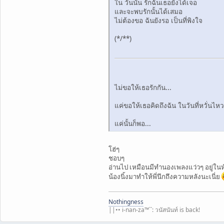
ใน วันนั้น รักฉันเธอยังได้เจอ
และจะพบรักนั้นได้เสมอ
ไม่ต้องขอ ฉันยังรอ เป็นที่พิงใจ
(*/**)
ไม่ขอให้เธอรักกัน...
แค่ขอให้เธอคิดถึงฉัน ในวันที่หวั่นไหว
แค่นั้นก็พอ...
โฮ่ๆ
ชอบๆ
อ่านไป เหมือนมีทำนองเพลงแว่วๆ อยู่ในห
น้องนิ้งมาทำให้พี่นึกถึงความหลังนะเนี่ย
Nothingness
||•• i-nan-za™``: วนัสนันท์ is back!