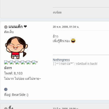
งบน้อย
แนนเค้ก ❤
28 พ.ค. 2008, 01:34 น.
ตัดเล็บ
อ้าว
เพิ่งรู้สึกเรอะ
Nothingness
||•• i-nan-za™``: วนัสนันท์ is back!
มังกร
โพสต์: 8,103
ไม่มาก ไม่บ่อย แต่ไม่หาย~
ที่อยู่: BearSide :)
นิ้ง
22 มิ.ย. 2008, 18:09 น.