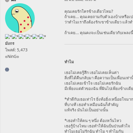
คุณเคยรักใครข้างเดียวไหม?
ถ้าเคย... คุณเคยถามกับตัวเองบ้างหรือเป
ว่าทำไมเราถึงต้องรักเขาข้างเดียว แล้วท
ถ้าเคย... คุณคงจะเป็นเช่นเดียวกับเพลงนี้
มังกร
โพสต์: 5,473
๏NinG๏
ทำไม
เธอไม่เคยรู้สึก เธอไม่เคยเห็นค่า
สิ่งที่ได้คืนกลับมา คือความเป็นเพื่อนเท่าน
เธอไม่เคยเข้าใจ เธอไม่เคยรักฉัน
มีเพียงแต่ตัวของฉัน ที่ฝันไปเพียงข้างเดีย
*ทำดีกับเธอเท่าไร ยิ่งท้อยิ่งเหนื่อยใจมากข
ที่บางที เธอทำเหมือนฉันก็สำคัญ
แท้จริง มันไม่เป็นอย่างนั้น
*เธอทำให้คน ๆ หนึ่ง ต้องหวั่นไหว
เธอรู้บ้างไหม เธอทำให้ฉันปั่นป่วนหัวใจ
ทำไมเธอไม่รักฉัน ทำไม ๆ ทำไมกัน