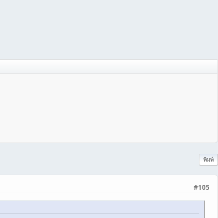
พิมพ์
#105