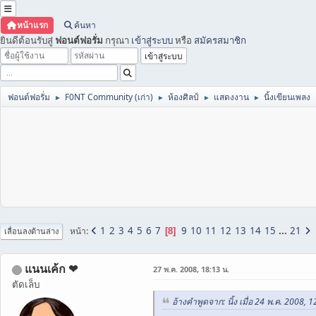
หน้าแรก
ค้นหา
ยินดีต้อนรับสู่
ฟอนต์ฟอรั่ม
กรุณา
เข้าสู่ระบบ
หรือ
สมัครสมาชิก
ฟอนต์ฟอรั่ม
F0NT Community (เก่า)
ห้องศิลป์
แสดงงาน
นิ้งเขียนเพลง
►
►
►
►
1
2
3
4
5
6
7
9
10
11
12
13
14
15
...
21
หน้า
8
เลื่อนลงด้านล่าง
แนนเค้ก ❤
27 พ.ค. 2008, 18:13 น.
ตัดเล็บ
อ้างคำพูดจาก: นิ้ง เมื่อ 24 พ.ค. 2008, 1