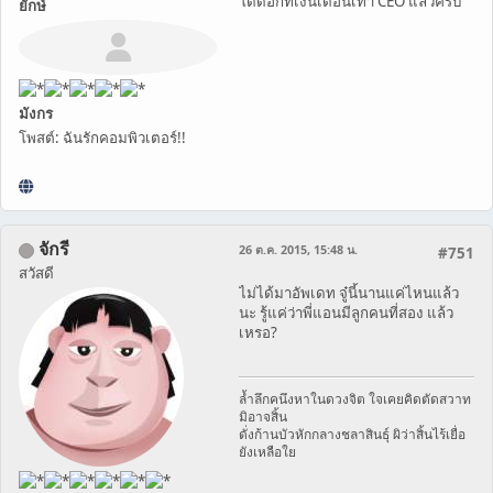
โดดอีกทีเงินเดือนเท่า CEO แล้วครับ
ยักษ์
มังกร
โพสต์: ฉันรักคอมพิวเตอร์!!
จักรี
26 ต.ค. 2015, 15:48 น.
#751
สวัสดี
ไม่ได้มาอัพเดท จู๋นี้นานแค่ไหนแล้ว
นะ รู้แค่ว่าพี่แอนมีลูกคนที่สอง แล้ว
เหรอ?
ล้ำลึกคนึงหาในดวงจิต ใจเคยคิดตัดสวาท
มิอาจสิ้น
ดั่งก้านบัวหักกลางชลาสินธุ์ ผิว่าสิ้นไร้เยื่อ
ยังเหลือใย