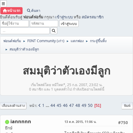
หน้าแรก
ค้นหา
ยินดีต้อนรับสู่
ฟอนต์ฟอรั่ม
กรุณา
เข้าสู่ระบบ
หรือ
สมัครสมาชิก
ฟอนต์ฟอรั่ม
F0NT Community (เก่า)
แตกฟอง
กระจู๋ขึ้นหิ้ง
►
►
►
สมมุติว่าตัวเองมีลูก
►
สมมุติว่าตัวเองมีลูก
เริ่มโพสต์โดย หมีโหด*, 25 ก.ย. 2007, 23:02 น.
0 สมาชิก และ 1 บุคคลทั่วไป กำลังเปิดอ่านโพสต์นี้
1
...
44
45
46
47
48
49
50
หน้า
51
เลื่อนลงด้านล่าง
พิมพ์
iannnnn
13 ต.ค. 2015, 11:06 น.
#750
ยึกษ์