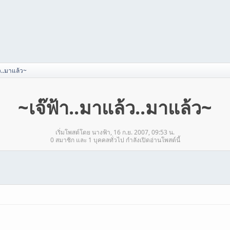
ว..มาแล้ว~
~เจ๊ฟ้า..มาแล้ว..มาแล้ว~
เริ่มโพสต์โดย นางฟ้า, 16 ก.ย. 2007, 09:53 น.
0 สมาชิก และ 1 บุคคลทั่วไป กำลังเปิดอ่านโพสต์นี้