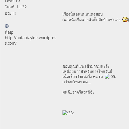
Level 10
โพสต์: 1,132
ฮ่วย !!!
เรื่องนี้แอนนนนนคงชอบ
(พอหนังเริ่มฉายฉันก็กลับบ้านซะเลย
)
ที่อยู่:
http://nofatdaylee.wordpres
s.com/
ขอบคุณที่แวะเข้ามาชมนะจ๊ะ
เหนื่อยมากสำหรับการโพสวันนี้
เน็ตเร็วกว่าแสงวิ่ง ๓๘ เค
กว่าจะโพสหมด...
ฝันดี..ราตรีสวัสดิ์จ้ะ