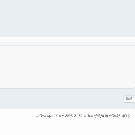
พิมพ์
แก้ไขล่าสุด
: 16 พ.ย. 2007, 21:30 น. โดย à¸™à¸²à¸‡à¸Ÿà¹‰à¸²
#75