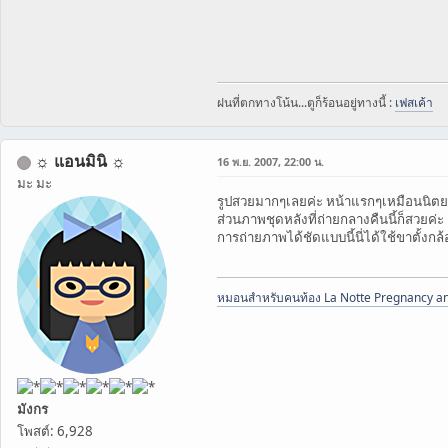
ฝนที่ตกทางโน้น...ตูก็ร้อนอยู่ทางนี้ :
เฟสเค้า
☼ แอนมินิ ☼
16 พ.ย. 2007, 22:00 น.
มะ มะ
รูปสวยมากๆเลยค่ะ หน้าแรกๆเหมือนนิตยส
ส่วนภาพชุดหลังที่ถ่ายกลางคืนนี้ก็สวยค่
การถ่ายภาพได้ชัดแบบนี้นี่ได้ใช้ขาตั้งกล้
หมอนสำหรับคนท้อง La Notte Pregnancy an
มังกร
โพสต์: 6,928