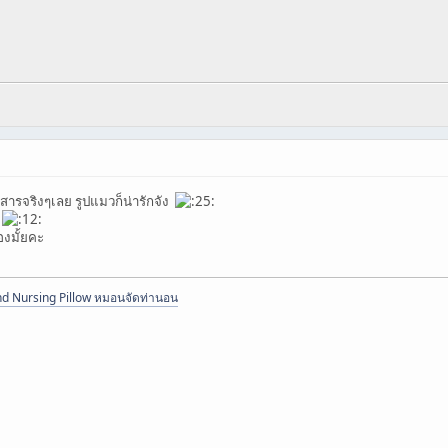
ารจริงๆเลย รูปแมวก็น่ารักจัง
ะ
องมั้ยคะ
d Nursing Pillow หมอนจัดท่านอน