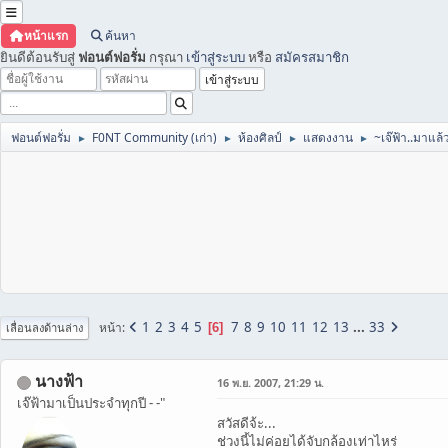
หน้าแรก
ค้นหา
ยินดีต้อนรับสู่
ฟอนต์ฟอรั่ม
กรุณา
เข้าสู่ระบบ
หรือ
สมัครสมาชิก
ฟอนต์ฟอรั่ม
F0NT Community (เก่า)
ห้องศิลป์
แสดงงาน
~เจ๊ฟ้า..มาแล้
►
►
►
►
1
2
3
4
5
7
8
9
10
11
12
13
...
33
หน้า
6
เลื่อนลงด้านล่าง
นางฟ้า
16 พ.ย. 2007, 21:29 น.
เจ๊ฟ้ามาเป็นประจำทุกปี - -"
สวัสดีจ้ะ...
ช่วงนี้ไม่ค่อยได้จับกล้องเท่าไหร่