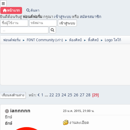
หน้าแรก
ค้นหา
ยินดีต้อนรับสู่
ฟอนต์ฟอรั่ม
กรุณา
เข้าสู่ระบบ
หรือ
สมัครสมาชิก
ฟอนต์ฟอรั่ม
F0NT Community (เก่า)
ห้องศิลป์
หิ้งศิลป์
Logo โลโก้
►
►
►
►
1
...
22
23
24
25
26
27
28
หน้า
29
เลื่อนลงด้านล่าง
iannnnn
23 ม.ค. 2015, 21:00 น.
ยึกษ์
งานละเอียด
ยักษ์