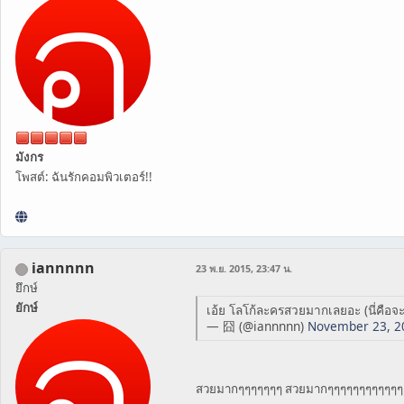
มังกร
โพสต์: ฉันรักคอมพิวเตอร์!!
iannnnn
23 พ.ย. 2015, 23:47 น.
ยึกษ์
ยักษ์
เอ้ย โลโก้ละครสวยมากเลยอะ (นี่คือจ
— 囧 (@iannnnn)
November 23, 2
สวยมากๆๆๆๆๆๆๆ สวยมากๆๆๆๆๆๆๆๆๆๆๆๆ