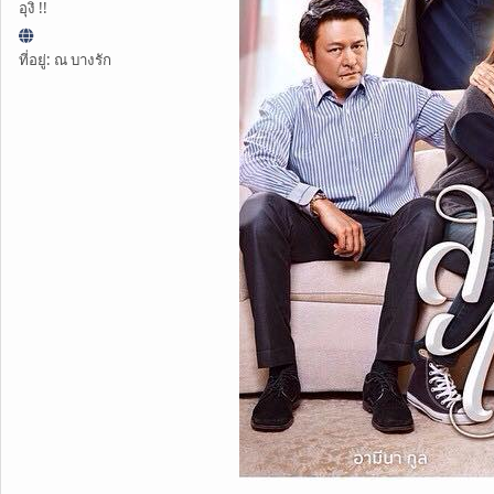
อุงิ !!
ที่อยู่: ณ บางรัก