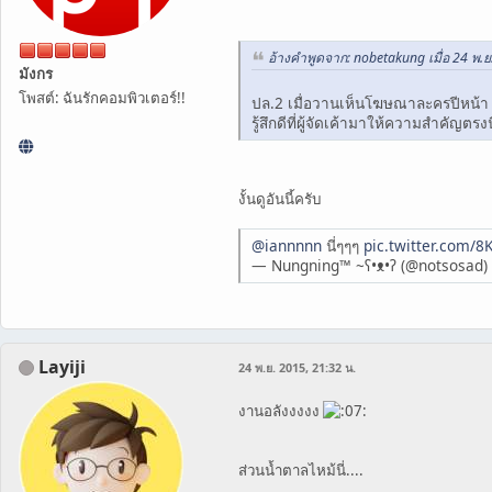
อ้างคำพูดจาก: nobetakung เมื่อ 24 พ.ย
มังกร
โพสต์: ฉันรักคอมพิวเตอร์!!
ปล.2 เมื่อวานเห็นโฆษณาละครปีหน้า แต
รู้สึกดีที่ผู้จัดเค้ามาให้ความสำคัญตรง
งั้นดูอันนี้ครับ
@iannnnn
นี่ๆๆๆ
pic.twitter.com/
— Nungning™ ~ʕ•ᴥ•ʔ (@notsosad)
Layiji
24 พ.ย. 2015, 21:32 น.
งานอลังงงงง
ส่วนน้ำตาลไหม้นี่....