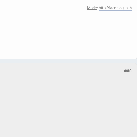
Mode
:
http://faceblog.in.th
#80