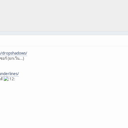
s/dropshadows/
อร์ (ยกเว้น...)
underlines/
ใต้