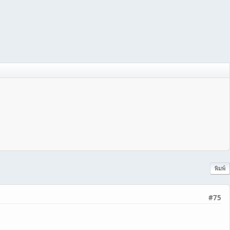
พิมพ์
#75