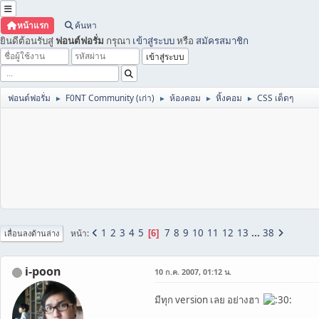
หน้าแรก
ค้นหา
ยินดีต้อนรับสู่
ฟอนต์ฟอรั่ม
กรุณา
เข้าสู่ระบบ
หรือ
สมัครสมาชิก
ฟอนต์ฟอรั่ม
F0NT Community (เก่า)
ห้องคอม
หิ้งคอม
CSS เด็ดๆ
►
►
►
►
1
2
3
4
5
7
8
9
10
11
12
13
...
38
หน้า
6
เลื่อนลงด้านล่าง
i-poon
10 ก.ค. 2007, 01:12 น.
มีทุก version เลย อย่างฮา