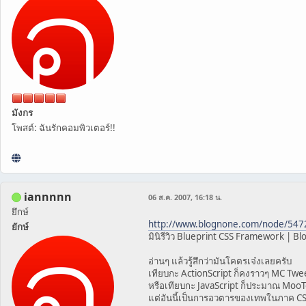
มังกร
โพสต์: ฉันรักคอมพิวเตอร์!!
iannnnn
06 ส.ค. 2007, 16:18 น.
ยึกษ์
http://www.blognone.com/node/547
ยักษ์
มินิรีวิว Blueprint CSS Framework | B
อ่านๆ แล้วรู้สึกว่ามันโคตรเจ๋งเลยครับ
เทียบกะ ActionScript ก็คงราวๆ MC Tw
หรือเทียบกะ JavaScript ก็ประมาณ MooT
แต่อันนี้เป็นการอวตารของเทพในภาค C