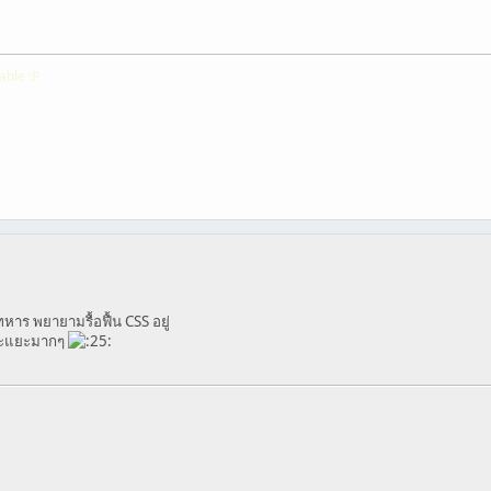
able :P
าร พยายามรื้อฟื้น CSS อยู่
อะแยะมากๆ