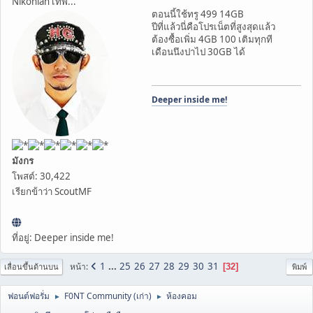
Nikonian เทพ...
ตอนนี้ใช้ทรู 499 14GB
ปีที่แล้วนี่คือโปรเน็ตที่สูงสุดแล้ว
ต้องซื้อเพิ่ม 4GB 100 เติมทุกที
เดือนนึงปาไป 30GB ได้
Deeper inside me!
มังกร
โพสต์: 30,422
เรียกข้าว่า ScoutMF
ที่อยู่: Deeper inside me!
1
...
25
26
27
28
29
30
31
หน้า
32
เลื่อนขึ้นด้านบน
พิมพ์
ฟอนต์ฟอรั่ม
F0NT Community (เก่า)
ห้องคอม
►
►