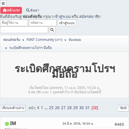
หน้าแรก
ค้นหา
ยินดีต้อนรับสู่
ฟอนต์ฟอรั่ม
กรุณา
เข้าสู่ระบบ
หรือ
สมัครสมาชิก
ฟอนต์ฟอรั่ม
F0NT Community (เก่า)
ห้องคอม
►
►
ระเบิดศึกสงครามโปรฯ มือถือ
►
ระเบิดศึกสงครามโปรฯ
มือถือ
เริ่มโพสต์โดย iannnnn, 11 เม.ย. 2005, 10:24 น.
0 สมาชิก และ 1 บุคคลทั่วไป กำลังเปิดอ่านโพสต์นี้
1
...
25
26
27
28
29
30
31
หน้า
32
เลื่อนลงด้านล่าง
พิมพ์
IM
24 มี.ค. 2016, 16:54 น.
#465