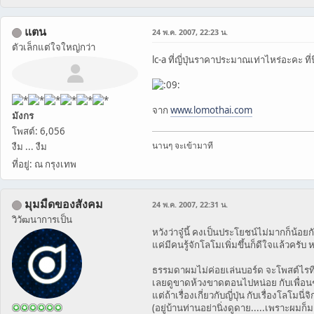
แตน
24 พ.ค. 2007, 22:23 น.
ตัวเล็กแต่ใจใหญ่กว่า
lc-a ที่ญี่ปุ่นราคาประมาณเท่าไหร่อะคะ ท
จาก
www.lomothai.com
มังกร
โพสต์: 6,056
นานๆ จะเข้ามาที
งืม ... งืม
ที่อยู่: ณ กรุงเทพ
มุมมืดของสังคม
24 พ.ค. 2007, 22:31 น.
วิวัฒนาการเป็น
หวังว่าจู๋นี้ คงเป็นประโยชน์ไม่มากก็น้อย
แค่มีคนรู้จักโลโมเพิ่มขึ้นก็ดีใจแล้วคร
ธรรมดาผมไม่ค่อยเล่นบอร์ด จะโพสต์ไรทีก
เลยดูขาดห้วงขาดตอนไปหน่อย กับเพื่อนๆพี่
แต่ถ้าเรื่องเกี่ยวกับญี่ปุ่น กับเรื่องโลโ
(อยู่บ้านท่านอย่านิ่งดูดาย.....เพราะผมก็