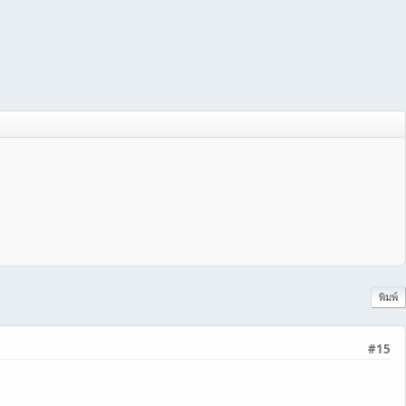
พิมพ์
#15