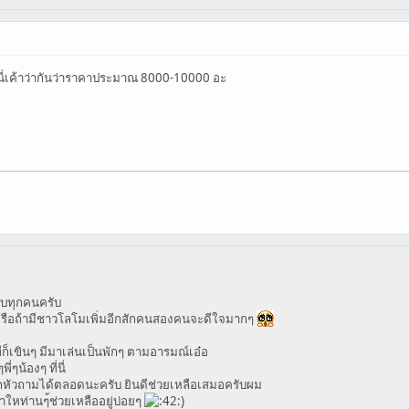
ี่นี่เค้าว่ากันว่าราคาประมาณ 8000-10000 อะ
กับทุกคนครับ
ับ หรือถ้ามีชาวโลโมเพิ่มอีกสักคนสองคนจะดีใจมากๆ
็เขินๆ มีมาเล่นเป็นพักๆ ตามอารมณ์เอ๋อ
ๆน้องๆ ที่นี่
มนี่จิกหัวถามได้ตลอดนะครับ ยินดีช่วยเหลือเสมอครับผม
มาใหท่านๆ้ช่วยเหลืออยู่บ่อยๆ
)