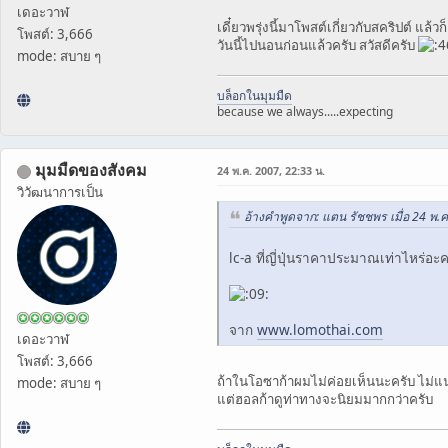
เดอะวาฬ
เดี๋ยวพรุ่งนี้มาโพสต์เกี่ยวกับสคริปต์ แ
โพสต์: 3,666
วันนี้ไปนอนก่อนแล้วครับ สวัสดีครับ
mode: สบาย ๆ
บล็อกในมุมมืด
because we always.....expecting
มุมมืดของสังคม
24 พ.ค. 2007, 22:33 น.
วิวัฒนาการเป็น
อ้างคำพูดจาก: แตน รัชชพร เมื่อ 24 พ.ค
lc-a ที่ญี่ปุ่นราคาประมาณเท่าไหร่อะ
จาก
www.lomothai.com
เดอะวาฬ
โพสต์: 3,666
ถ้าในโอซาก้าผมไม่ค่อยเห็นนะครับ ไม่แน
mode: สบาย ๆ
แต่ฮอลก้าดูท่าทางจะนิยมมากกว่าครับ