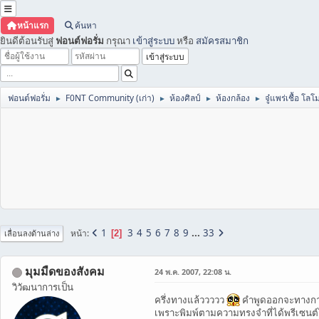
หน้าแรก
ค้นหา
ยินดีต้อนรับสู่
ฟอนต์ฟอรั่ม
กรุณา
เข้าสู่ระบบ
หรือ
สมัครสมาชิก
ฟอนต์ฟอรั่ม
F0NT Community (เก่า)
ห้องศิลป์
ห้องกล้อง
จู๋แพร่เชื้อ โลโ
►
►
►
►
1
3
4
5
6
7
8
9
...
33
หน้า
2
เลื่อนลงด้านล่าง
มุมมืดของสังคม
24 พ.ค. 2007, 22:08 น.
วิวัฒนาการเป็น
ครึ่งทางแล้ววววว
คำพูดออกจะทางการ
เพราะพิมพ์ตามความทรงจำที่ได้พรีเซนต์