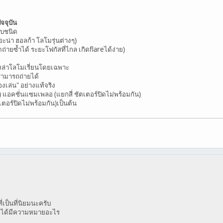
จจุบัน
ิบชนิด
ะน่า ฮอลก้า โลโมรุ่นต่างๆ)
ถ่ายซ้ำได้ ระยะโฟกัสที่ไกล เกิดflareได้ง่าย)
เหล่าโลโมเรี่ยนโดยเฉพาะ
่สามารถถ่ายได้
องเล่น" อย่างแท้จริง
ว) แอคชั่นแซมเพลอ (แยกสี่ ชัตเตอร์ปิดไม่พร้อมกัน)
ตอร์ปิดไม่พร้อมกัน)เป็นต้น
ี่เป็นที่นิยมนะครับ
ม่ได้มีความหมายอะไร