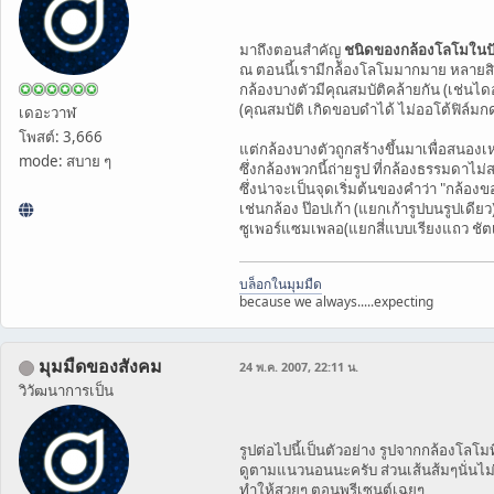
มาถึงตอนสำคัญ
ชนิดของกล้องโลโมในปั
ณ ตอนนี้เรามีกล้ัองโลโมมากมาย หลายส
กล้องบางตัวมีคุณสมบัติคล้ายกัน (เช่นไดอ
(คุณสมบัติ เกิดขอบดำได้ ไม่ออโต้ฟิล์มกด
เดอะวาฬ
โพสต์: 3,666
แต่กล้องบางตัวถูกสร้างขึ้นมาเพื่อสนอง
mode: สบาย ๆ
ซึ่งกล้องพวกนี้ถ่ายรูป ที่กล้องธรรมดาไม
ซึ่งน่าจะเป็นจุดเริ่มต้นของคำว่า "กล้องข
เช่นกล้อง ป๊อปเก้า (แยกเก้ารูปบนรูปเดีย
ซูเพอร์แซมเพลอ(แยกสี่แบบเรียงแถว ชัตเ
บล็อกในมุมมืด
because we always.....expecting
มุมมืดของสังคม
24 พ.ค. 2007, 22:11 น.
วิวัฒนาการเป็น
รูปต่อไปนี้เป็นตัวอย่าง รูปจากกล้องโลโมท
ดูตามแนวนอนนะครับ ส่วนเส้นส้มๆนั่นไ
ทำให้สวยๆ ตอนพรีเซนต์เฉยๆ