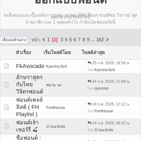
ลงขั้นตอนและเบื้องหลังการออกแบบฟอนต์ให้เพื่อนๆ ช่วยติชม วิจารณ์ พูด
คุยเกี่ยวกับเรื่องดีไซน์
0 สมาชิก และ 1 บุคคลทั่วไป กำลังเปิดชมบอร์ดนี้
1
2
3
4
5
6
7
8
9
...
162
หน้า
เลื่อนลงด้านล่าง
หัวเรื่อง
เริ่มโพสต์โดย
โพสต์ล่าสุด
25 ก.ค. 2026, 18:58 น.
FkAvocado
Kancha.font
Kancha.font
โดย
อักษราสูตร
24 ก.ค. 2026, 22:08 น.
กับไทย
พอ จะ นะ
iannnnn
โดย
วิจิตรฟอนต์
ฟอนต์เพลย์
24 ก.ค. 2026, 12:12 น.
ลิสต์ ( FH
FontHouse
FontHouse
โดย
Playlist )
ฟอนต์เจ้า
24 ก.ค. 2026, 09:32 น.
บ้านน.fonts
เชอร์รี่ 🍒
บ้านน.fonts
โดย
ชื่อฟอนต์ :