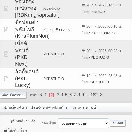
ฟอนต์กุ้ง
20 ก.ค. 2026, 14:33 น.
กะปิสะตอ
rdstudioax
rdstudioax
โดย
[RDKungkapisator]
ชื่อฟอนต์ :
20 ก.ค. 2026, 09:19 น.
พลัมโนริ
KirakiraFontverse
KirakiraFontverse
โดย
(KiraPlumNori)
เน็กซ์
ฟอนต์
20 ก.ค. 2026, 00:23 น.
PKDSTUDIO
(PKD
PKDSTUDIO
โดย
Next)
ลัคกี้ฟอนต์
19 ก.ค. 2026, 23:48 น.
(PKD
PKDSTUDIO
PKDSTUDIO
โดย
Lucky)
1
2
3
4
5
6
7
8
9
...
162
หน้า
เลื่อนขึ้นด้านบน
ฟอนต์ฟอรั่ม
สำหรับคนทำฟอนต์
ออกแบบฟอนต์
►
►
โพสต์ย้ายแล้ว
ย้ายหน้าไปยัง
โพสต์ถูกล็อก