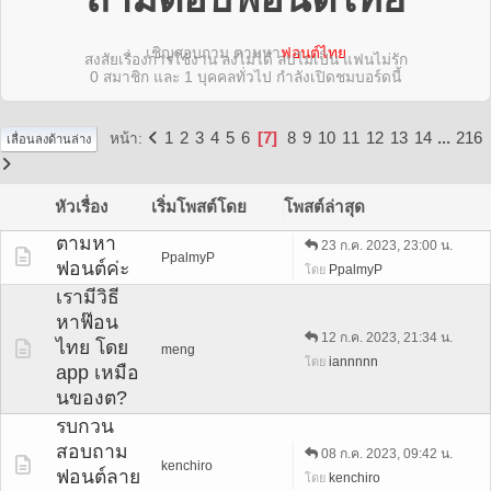
เชิญสอบถาม ตามหา
ฟอนต์ไทย
สงสัยเรื่องการใช้งาน ลงไม่ได้ ลบไม่เป็น แฟนไม่รัก
0 สมาชิก และ 1 บุคคลทั่วไป กำลังเปิดชมบอร์ดนี้
1
2
3
4
5
6
7
8
9
10
11
12
13
14
...
216
หน้า
เลื่อนลงด้านล่าง
หัวเรื่อง
เริ่มโพสต์โดย
โพสต์ล่าสุด
ตามหา
23 ก.ค. 2023, 23:00 น.
PpalmyP
ฟอนต์ค่ะ
PpalmyP
โดย
เรามีวิธี
หาฟ๊อน
12 ก.ค. 2023, 21:34 น.
ไทย โดย
meng
iannnnn
โดย
app เหมือ
นของต?
รบกวน
สอบถาม
08 ก.ค. 2023, 09:42 น.
kenchiro
ฟอนต์ลาย
kenchiro
โดย