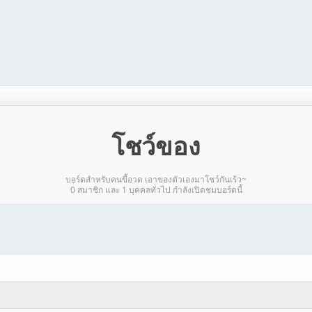
โชว์ของ
บอร์ดสำหรับคนขี้อวด เอาของตัวเองมาโชว์กันเร้ว~
0 สมาชิก และ 1 บุคคลทั่วไป กำลังเปิดชมบอร์ดนี้